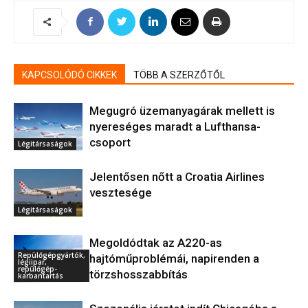
KAPCSOLÓDÓ CIKKEK
TÖBB A SZERZŐTŐL
Megugró üzemanyagárak mellett is
nyereséges maradt a Lufthansa-
csoport
Légitársaságok
Jelentősen nőtt a Croatia Airlines
vesztesége
Légitársaságok
Megoldódtak az A220-as
Repülőgépgyártók,
hajtóműproblémái, napirenden a
légiipar,
repülőgép-
törzshosszabbítás
karbantartás