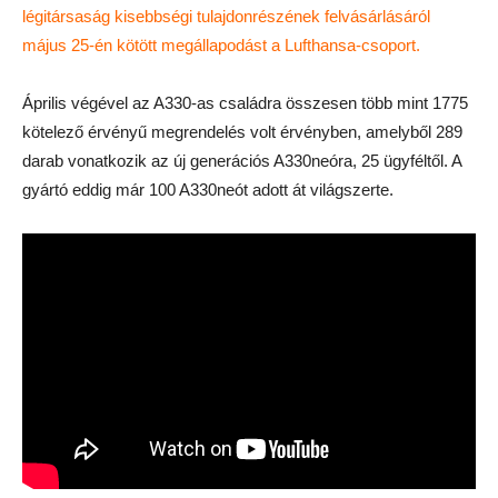
légitársaság kisebbségi tulajdonrészének felvásárlásáról
május 25-én kötött megállapodást a Lufthansa-csoport.
Április végével az A330-as családra összesen több mint 1775
kötelező érvényű megrendelés volt érvényben, amelyből 289
darab vonatkozik az új generációs A330neóra, 25 ügyféltől. A
gyártó eddig már 100 A330neót adott át világszerte.