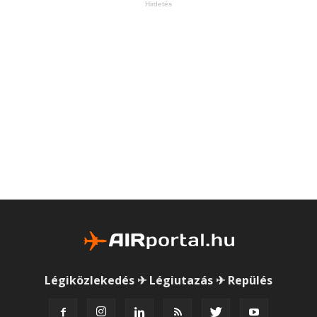
Hirdetés
Légiközlekedés ✈ Légiutazás ✈ Repülés