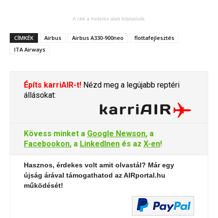
A cikk a hirdetés alatt folytatódik.
CÍMKÉK
Airbus
Airbus A330-900neo
flottafejlesztés
ITA Airways
Építs karriAIR-t!
Nézd meg a legújabb reptéri
állásokat:
Kövess minket a
Google Newson
, a
Facebookon
, a
LinkedInen
és az
X-en
!
Hasznos, érdekes volt amit olvastál? Már egy
újság árával támogathatod az AIRportal.hu
működését!