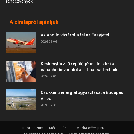
rendezvények
A címlapról ajánljuk
Az Apollo vásárolja fel az Easyjetet
2026.08.06.
Keskenytörzsű repülőgépen teszteli a
cápabőr-bevonatot a Lufthansa Technik
2026.08.01.
Csökkenti energiafogyasztását a Budapest
Airport
2026.07.31.
Impresszum
Médiaajánlat
Media offer [ENG]