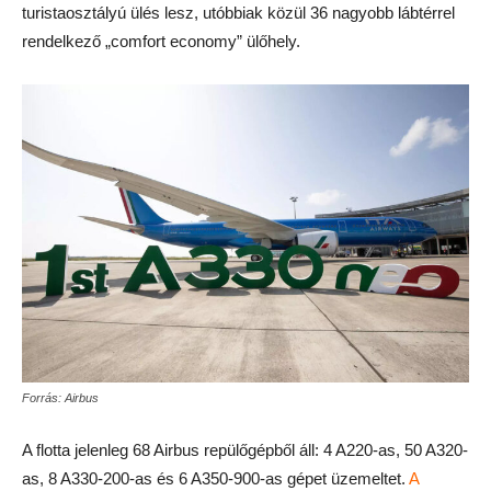
turistaosztályú ülés lesz, utóbbiak közül 36 nagyobb lábtérrel
rendelkező „comfort economy” ülőhely.
Forrás: Airbus
A flotta jelenleg 68 Airbus repülőgépből áll: 4 A220-as, 50 A320-
as, 8 A330-200-as és 6 A350-900-as gépet üzemeltet.
A