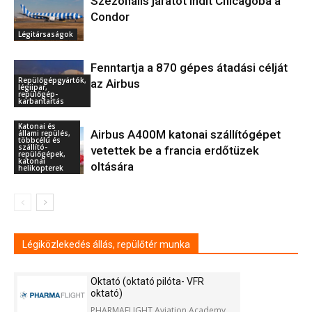
Szezonális járatot indít Chicagóba a
Condor
Légitársaságok
Fenntartja a 870 gépes átadási célját
Repülőgépgyártók,
az Airbus
légiipar,
repülőgép-
karbantartás
Katonai és
Airbus A400M katonai szállítógépet
állami repülés,
többcélú és
szállító-
vetettek be a francia erdőtüzek
repülőgépek,
katonai
oltására
helikopterek
Légiközlekedés állás, repülőtér munka
Oktató (oktató pilóta- VFR
oktató)
PHARMAFLIGHT Aviation Academy