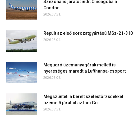
Szezonális járatot indít Chicagóba a
Condor
2026.07.31.
Repült az első sorozatgyártású MSz-21-310
2026.08.04.
Megugró üzemanyagárak mellett is
nyereséges maradt a Lufthansa-csoport
2026.08.05.
Megszünteti a bérelt szélestörzsűekkel
üzemelő járatait az Indi Go
2026.07.31.