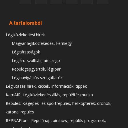
A tartalomból
Légiközlekedési hírek
Magyar légiközlekedés, Ferihegy
Légitársaságok
Légiáru-szállítás, air cargo
Repülőgépgyártók, légiipar
Léginavigációs szolgáltatók
Légiutazás hírek, cikkek, információk, tippek
KarriAIR: Légiközlekedés állás, repülőtér munka
Repülés: Kisgépes- és sportrepülés, helikopterek, drónok,
katonai repülés
REPNAPtár – Repülőnap, airshow, repülős programok,