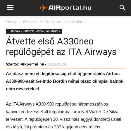
Címlap
RUNWAY - Hírfotók, videók, rövidhírek
RUNWAY - Hírfotók, videók, rövidhírek
Átvette első A330neo
repülőgépét az ITA Airways
Szerző:
AIRportal.hu
-
2023.05.26.
Az olasz nemzeti légitársaság első új generációs Airbus
A330-900-asát Gelindo Bordin néhai olasz olimpiai bajnok
után neveztek el.
Az ITA Airways A330-900 repülőgépe háromosztályos
kabinelrendezéssel áll forgalomba, amelyet Walter De Silva
tervezett. A repülőgépen 30, vízszintes ággyá dönthető üzleti
osztályú, 24 prémium és 237 legújabb generációs