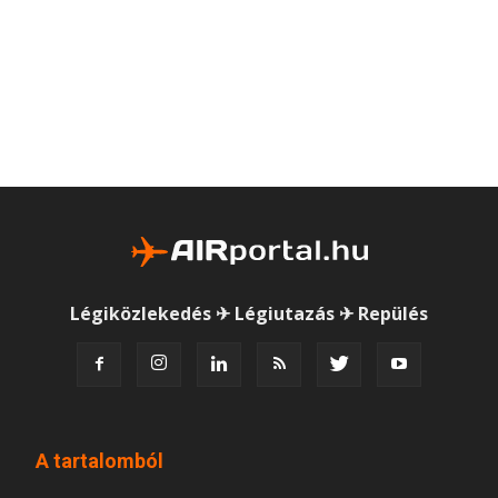
Légiközlekedés ✈ Légiutazás ✈ Repülés
A tartalomból