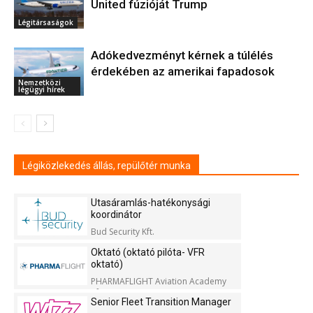
United fúzióját Trump
Légitársaságok
Adókedvezményt kérnek a túlélés
érdekében az amerikai fapadosok
Nemzetközi
légügyi hírek
Légiközlekedés állás, repülőtér munka
Utasáramlás-hatékonysági
koordinátor
Bud Security Kft.
Oktató (oktató pilóta- VFR
oktató)
PHARMAFLIGHT Aviation Academy
Kft.
Senior Fleet Transition Manager