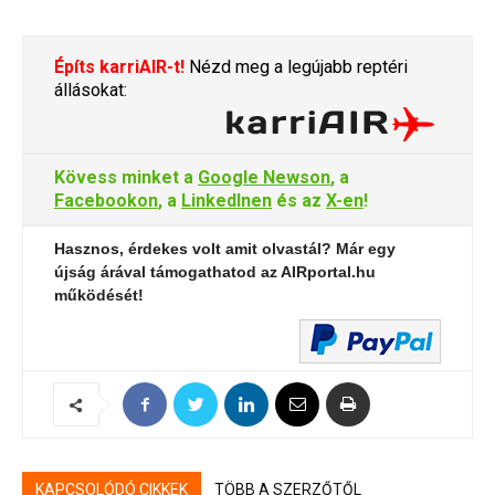
Építs karriAIR-t!
Nézd meg a legújabb reptéri
állásokat:
Kövess minket a
Google Newson
, a
Facebookon
, a
LinkedInen
és az
X-en
!
Hasznos, érdekes volt amit olvastál? Már egy
újság árával támogathatod az AIRportal.hu
működését!
KAPCSOLÓDÓ CIKKEK
TÖBB A SZERZŐTŐL