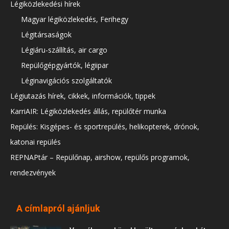
Légiközlekedési hírek
Magyar légiközlekedés, Ferihegy
Légitársaságok
Légiáru-szállítás, air cargo
Repülőgépgyártók, légiipar
Léginavigációs szolgáltatók
Légiutazás hírek, cikkek, információk, tippek
KarriAIR: Légiközlekedés állás, repülőtér munka
Repülés: Kisgépes- és sportrepülés, helikopterek, drónok,
katonai repülés
REPNAPtár – Repülőnap, airshow, repülős programok,
rendezvények
A címlapról ajánljuk