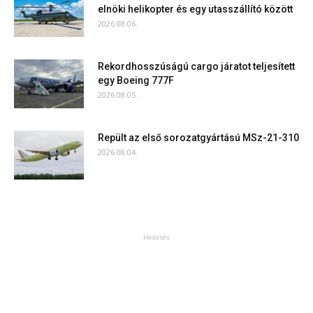
elnöki helikopter és egy utasszállító között
2026.08.06.
Rekordhosszúságú cargo járatot teljesített
egy Boeing 777F
2026.08.05.
Repült az első sorozatgyártású MSz-21-310
2026.08.04.
Hirdetés