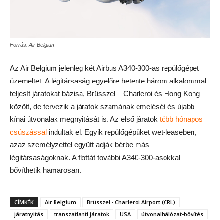
Forrás: Air Belgium
Az Air Belgium jelenleg két Airbus A340-300-as repülőgépet
üzemeltet. A légitársaság egyelőre hetente három alkalommal
teljesít járatokat bázisa, Brüsszel – Charleroi és Hong Kong
között, de tervezik a járatok számának emelését és újabb
kínai útvonalak megnyitását is. Az első járatok
több hónapos
csúszással
indultak el. Egyik repülőgépüket wet-leaseben,
azaz személyzettel együtt adják bérbe más
légitársaságoknak. A flottát további A340-300-asokkal
bővíthetik hamarosan.
CÍMKÉK
Air Belgium
Brüsszel - Charleroi Airport (CRL)
járatnyitás
transzatlanti járatok
USA
útvonalhálózat-bővítés