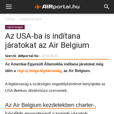
Címlap
Légitársaságok
Légitársaságok
Az USA-ba is indítana
járatokat az Air Belgium
Szerző:
AIRportal.hu
-
2018.06.20.
Az Amerikai Egyesült Államokba indítana járatokat még
idén a
régi-új belga légitársaság
, az Air Belgium.
A légitársaság a szükséges engedélykérelmet benyújtotta az
USA illetékes döntéshozó szerveinek.
Az Air Belgium kezdetekben charter-,
később menetrend szerinti járatok