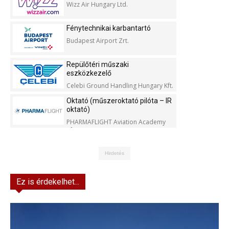
Wizz Air Hungary Ltd.
Fénytechnikai karbantartó
Budapest Airport Zrt.
Repülőtéri műszaki
eszközkezelő
Celebi Ground Handling Hungary Kft.
Oktató (műszeroktató pilóta – IR
oktató)
PHARMAFLIGHT Aviation Academy
Kft.
Hirdetés
Ez is érdekelhet...