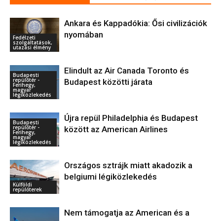
Ankara és Kappadókia: Ősi civilizációk
nyomában
Fedélzeti
szolgáltatások,
utazási élmény
Elindult az Air Canada Toronto és
Budapesti
repülőtér -
Budapest közötti járata
Ferihegy,
magyar
légiközlekedés
Újra repül Philadelphia és Budapest
Budapesti
repülőtér -
között az American Airlines
Ferihegy,
magyar
légiközlekedés
Országos sztrájk miatt akadozik a
belgiumi légiközlekedés
Külföldi
repülőterek
Nem támogatja az American és a