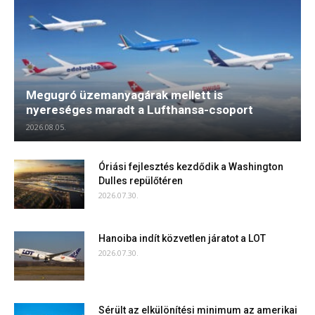
Megugró üzemanyagárak mellett is
nyereséges maradt a Lufthansa-csoport
2026.08.05.
Óriási fejlesztés kezdődik a Washington
Dulles repülőtéren
2026.07.30.
Hanoiba indít közvetlen járatot a LOT
2026.07.30.
Sérült az elkülönítési minimum az amerikai