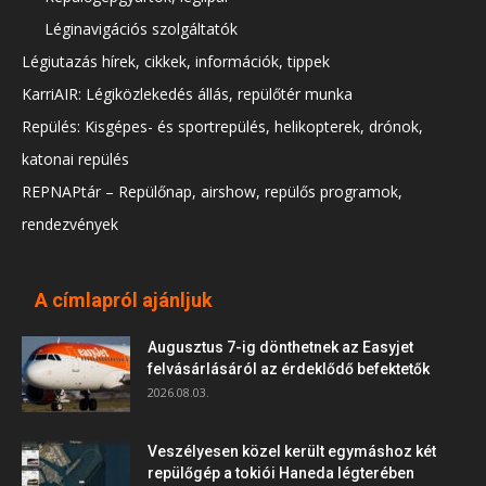
Léginavigációs szolgáltatók
Légiutazás hírek, cikkek, információk, tippek
KarriAIR: Légiközlekedés állás, repülőtér munka
Repülés: Kisgépes- és sportrepülés, helikopterek, drónok,
katonai repülés
REPNAPtár – Repülőnap, airshow, repülős programok,
rendezvények
A címlapról ajánljuk
Augusztus 7-ig dönthetnek az Easyjet
felvásárlásáról az érdeklődő befektetők
2026.08.03.
Veszélyesen közel került egymáshoz két
repülőgép a tokiói Haneda légterében