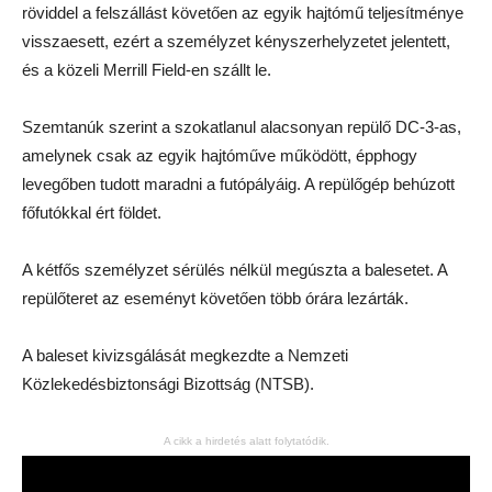
röviddel a felszállást követően az egyik hajtómű teljesítménye
visszaesett, ezért a személyzet kényszerhelyzetet jelentett,
és a közeli Merrill Field-en szállt le.
Szemtanúk szerint a szokatlanul alacsonyan repülő DC-3-as,
amelynek csak az egyik hajtóműve működött, épphogy
levegőben tudott maradni a futópályáig. A repülőgép behúzott
főfutókkal ért földet.
A kétfős személyzet sérülés nélkül megúszta a balesetet. A
repülőteret az eseményt követően több órára lezárták.
A baleset kivizsgálását megkezdte a Nemzeti
Közlekedésbiztonsági Bizottság (NTSB).
A cikk a hirdetés alatt folytatódik.