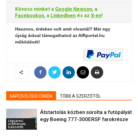
Kövess minket a
Google Newson
, a
Facebookon
, a
LinkedInen
és az
X-en
!
Hasznos, érdekes volt amit olvastál? Már egy
újság árával támogathatod az AIRportal.hu
működését!
KAPCSOLÓDÓ CIKKEK
TÖBB A SZERZŐTŐL
Átstartolás közben súrolta a futópályát
egy Boeing 777-300ERSF farokrésze
Légijármű
események,
balesetek