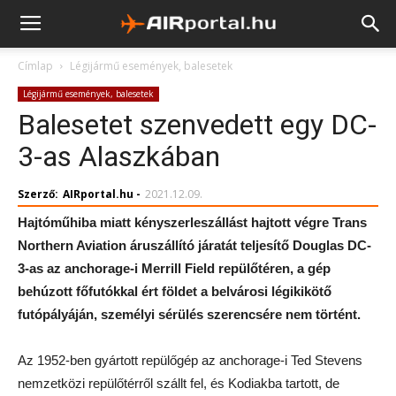
Címlap
Légijármű események, balesetek
Légijármű események, balesetek
Balesetet szenvedett egy DC-
3-as Alaszkában
Szerző:
AIRportal.hu
-
2021.12.09.
Hajtóműhiba miatt kényszerleszállást hajtott végre Trans
Northern Aviation áruszállító járatát teljesítő Douglas DC-
3-as az anchorage-i Merrill Field repülőtéren, a gép
behúzott főfutókkal ért földet a belvárosi légikikötő
futópályáján, személyi sérülés szerencsére nem történt.
Az 1952-ben gyártott repülőgép az anchorage-i Ted Stevens
nemzetközi repülőtérről szállt fel, és Kodiakba tartott, de