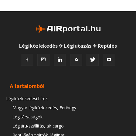
Légiközlekedés ✈ Légiutazás ✈ Repülés
A tartalomból
Légiközlekedési hírek
Magyar légiközlekedés, Ferihegy
Légitársaságok
Légiáru-szállítás, air cargo
Repülőgépgyártók, légiipar