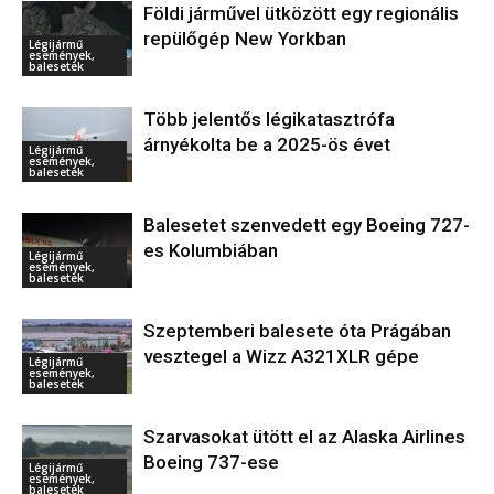
Földi járművel ütközött egy regionális
repülőgép New Yorkban
Légijármű
események,
balesetek
Több jelentős légikatasztrófa
árnyékolta be a 2025-ös évet
Légijármű
események,
balesetek
Balesetet szenvedett egy Boeing 727-
es Kolumbiában
Légijármű
események,
balesetek
Szeptemberi balesete óta Prágában
vesztegel a Wizz A321XLR gépe
Légijármű
események,
balesetek
Szarvasokat ütött el az Alaska Airlines
Boeing 737-ese
Légijármű
események,
balesetek