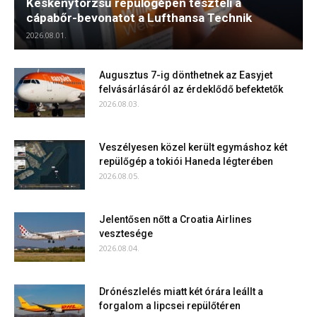
Keskenytörzsű repülőgépen teszteli a
cápabőr-bevonatot a Lufthansa Technik
2026.08.01.
Augusztus 7-ig dönthetnek az Easyjet
felvásárlásáról az érdeklődő befektetők
2026.08.03.
Veszélyesen közel került egymáshoz két
repülőgép a tokiói Haneda légterében
2026.08.05.
Jelentősen nőtt a Croatia Airlines
vesztesége
2026.08.04.
Drónészlelés miatt két órára leállt a
forgalom a lipcsei repülőtéren