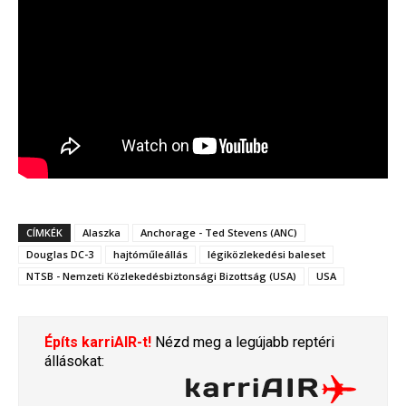
CÍMKÉK
Alaszka
Anchorage - Ted Stevens (ANC)
Douglas DC-3
hajtóműleállás
légiközlekedési baleset
NTSB - Nemzeti Közlekedésbiztonsági Bizottság (USA)
USA
Építs karriAIR-t!
Nézd meg a legújabb reptéri
állásokat: