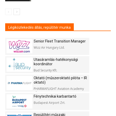
Légiközlekedés állás, repülőtér munka
Senior Fleet Transition Manager
Wizz Air Hungary Ltd.
Utasáramlás-hatékonysági
koordinátor
Bud Security Kft.
Oktató (műszeroktató pilóta – IR
oktató)
PHARMAFLIGHT Aviation Academy
Kft.
Fénytechnikai karbantartó
Budapest Airport Zrt.
Repülőtéri műszaki