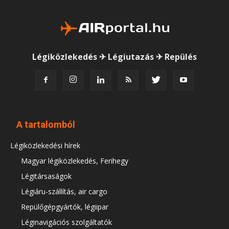
Légiközlekedés ✈ Légiutazás ✈ Repülés
A tartalomból
Légiközlekedési hírek
Magyar légiközlekedés, Ferihegy
Légitársaságok
Légiáru-szállítás, air cargo
Repülőgépgyártók, légiipar
Léginavigációs szolgáltatók