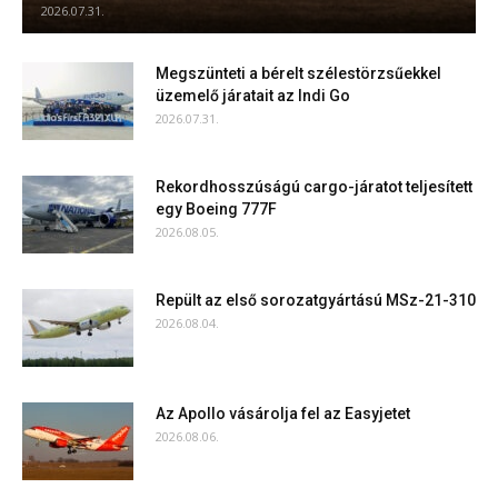
2026.07.31.
Megszünteti a bérelt szélestörzsűekkel
üzemelő járatait az Indi Go
2026.07.31.
Rekordhosszúságú cargo-járatot teljesített
egy Boeing 777F
2026.08.05.
Repült az első sorozatgyártású MSz-21-310
2026.08.04.
Az Apollo vásárolja fel az Easyjetet
2026.08.06.