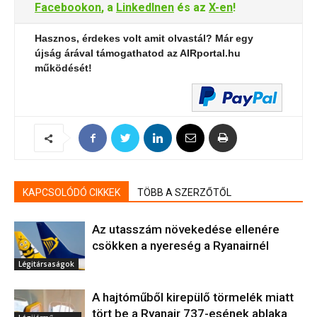
Facebookon
, a
LinkedInen
és az
X-en
!
Hasznos, érdekes volt amit olvastál? Már egy
újság árával támogathatod az AIRportal.hu
működését!
KAPCSOLÓDÓ CIKKEK
TÖBB A SZERZŐTŐL
Az utasszám növekedése ellenére
csökken a nyereség a Ryanairnél
Légitársaságok
A hajtóműből kirepülő törmelék miatt
tört be a Ryanair 737-esének ablaka