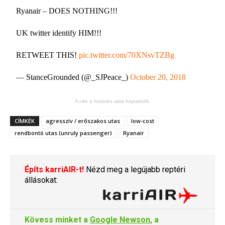
Ryanair – DOES NOTHING!!!
UK twitter identify HIM!!!
RETWEET THIS!
pic.twitter.com/70XNsvTZBg
— StanceGrounded (@_SJPeace_)
October 20, 2018
A cikk a hirdetés alatt folytatódik.
CÍMKÉK
agresszív / erőszakos utas
low-cost
rendbontó utas (unruly passenger)
Ryanair
Építs karriAIR-t!
Nézd meg a legújabb reptéri
állásokat:
Kövess minket a
Google Newson
, a