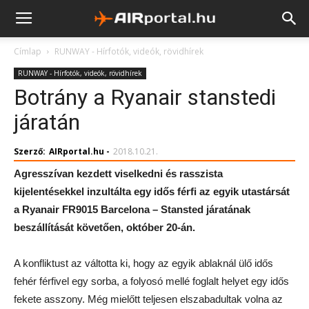
Címlap
RUNWAY - Hírfotók, videók, rövidhírek
RUNWAY - Hírfotók, videók, rövidhírek
Botrány a Ryanair stanstedi
járatán
Szerző:
AIRportal.hu
-
2018.10.21.
Agresszívan kezdett viselkedni és rasszista
kijelentésekkel inzultálta egy idős férfi az egyik utastársát
a Ryanair FR9015 Barcelona – Stansted járatának
beszállítását követően, október 20-án.
A konfliktust az váltotta ki, hogy az egyik ablaknál ülő idős
fehér férfivel egy sorba, a folyosó mellé foglalt helyet egy idős
fekete asszony. Még mielőtt teljesen elszabadultak volna az