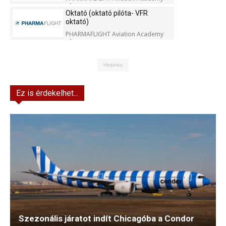
Kft.
Oktató (oktató pilóta- VFR
oktató)
PHARMAFLIGHT Aviation Academy
Kft.
Hirdetés
Ez is érdekelhet...
Szezonális járatot indít Chicagóba a Condor