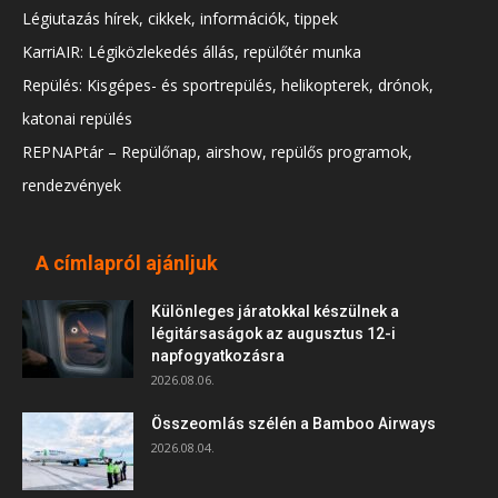
Légiutazás hírek, cikkek, információk, tippek
KarriAIR: Légiközlekedés állás, repülőtér munka
Repülés: Kisgépes- és sportrepülés, helikopterek, drónok,
katonai repülés
REPNAPtár – Repülőnap, airshow, repülős programok,
rendezvények
A címlapról ajánljuk
Különleges járatokkal készülnek a
légitársaságok az augusztus 12-i
napfogyatkozásra
2026.08.06.
Összeomlás szélén a Bamboo Airways
2026.08.04.