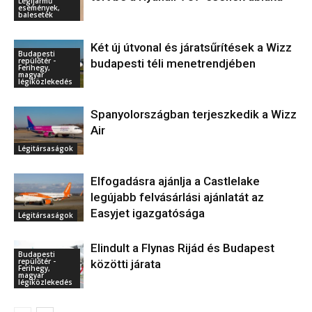
Légijármű
események,
balesetek
Két új útvonal és járatsűrítések a Wizz
Budapesti
repülőtér -
budapesti téli menetrendjében
Ferihegy,
magyar
légiközlekedés
Spanyolországban terjeszkedik a Wizz
Air
Légitársaságok
Elfogadásra ajánlja a Castlelake
legújabb felvásárlási ajánlatát az
Easyjet igazgatósága
Légitársaságok
Elindult a Flynas Rijád és Budapest
Budapesti
repülőtér -
közötti járata
Ferihegy,
magyar
légiközlekedés