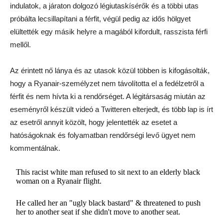
indulatok, a járaton dolgozó légiutaskísérők és a többi utas
próbálta lecsillapítani a férfit, végül pedig az idős hölgyet
elültették egy másik helyre a magából kifordult, rasszista férfi
mellől.
Az érintett nő lánya és az utasok közül többen is kifogásolták,
hogy a Ryanair-személyzet nem távolította el a fedélzetről a
férfit és nem hívta ki a rendőrséget. A légitársaság miután az
eseményről készült videó a Twitteren elterjedt, és több lap is írt
az esetről annyit közölt, hogy jelentették az esetet a
hatóságoknak és folyamatban rendőrségi levő ügyet nem
kommentálnak.
This racist white man refused to sit next to an elderly black
woman on a Ryanair flight.
He called her an "ugly black bastard" & threatened to push
her to another seat if she didn't move to another seat.