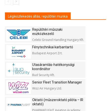
Légiközlekedés állás, repülőtér munka
Repülőtéri műszaki
eszközkezelő
Celebi Ground Handling Hungary Kft.
Fénytechnikai karbantartó
Budapest Airport Zrt.
Utasáramlás-hatékonysági
koordinátor
Bud Security Kft.
Senior Fleet Transition Manager
Wizz Air Hungary Ltd.
Oktató (műszeroktató pilóta – IR
oktató)
PHARMAFLIGHT Aviation Academy