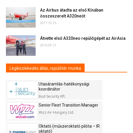
Az Airbus átadta az első Kínában
összeszerelt A320neót
2017.10.25.
Átvette első A320neo repülőgépét az AirAsia
2016.09.13.
Légiközlekedés állás, repülőtér munka
Utasáramlás-hatékonysági
koordinátor
Bud Security Kft.
Senior Fleet Transition Manager
Wizz Air Hungary Ltd.
Oktató (műszeroktató pilóta – IR
oktató)