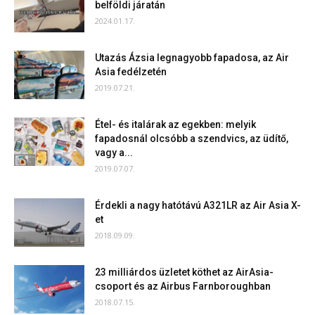
belföldi járatán
2024.01.17.
Utazás Ázsia legnagyobb fapadosa, az Air
Asia fedélzetén
2019.07.21.
Étel- és italárak az egekben: melyik
fapadosnál olcsóbb a szendvics, az üdítő,
vagy a...
2019.07.07.
Érdekli a nagy hatótávú A321LR az Air Asia X-
et
2018.09.09.
23 milliárdos üzletet köthet az AirAsia-
csoport és az Airbus Farnboroughban
2018.07.15.