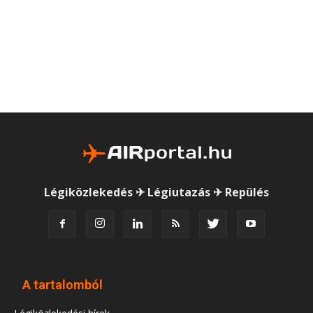
Légiközlekedés ✈ Légiutazás ✈ Repülés
A tartalomból