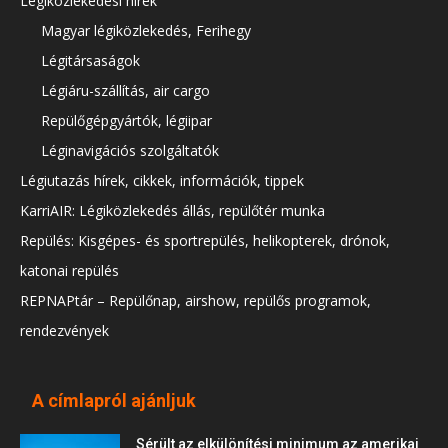
Légiközlekedési hírek
Magyar légiközlekedés, Ferihegy
Légitársaságok
Légiáru-szállítás, air cargo
Repülőgépgyártók, légiipar
Léginavigációs szolgáltatók
Légiutazás hírek, cikkek, információk, tippek
KarriAIR: Légiközlekedés állás, repülőtér munka
Repülés: Kisgépes- és sportrepülés, helikopterek, drónok,
katonai repülés
REPNAPtár – Repülőnap, airshow, repülős programok,
rendezvények
A címlapról ajánljuk
Sérült az elkülönítési minimum az amerikai