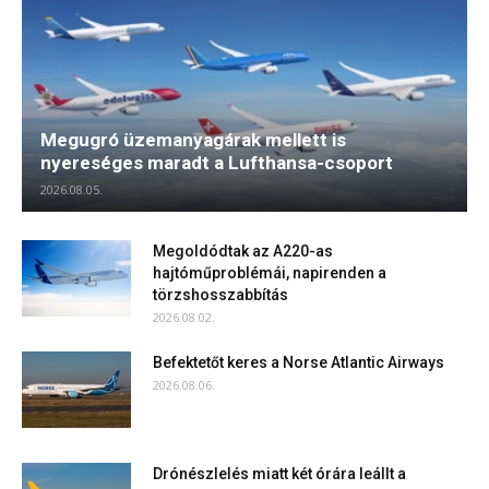
Megugró üzemanyagárak mellett is
nyereséges maradt a Lufthansa-csoport
2026.08.05.
Megoldódtak az A220-as
hajtóműproblémái, napirenden a
törzshosszabbítás
2026.08.02.
Befektetőt keres a Norse Atlantic Airways
2026.08.06.
Drónészlelés miatt két órára leállt a