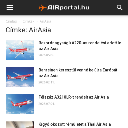
Címlap
Címkék
AirAsia
Címke: AirAsia
Rekordnagyságú A220-as rendelést adott le
az Air Asia
2026.05.06.
Bahreinen keresztül venné be újra Európát
az Air Asia
2026.02.11.
Félszáz A321XLR-t rendelt az Air Asia
2025.07.04.
Kígyó okozott rémületet a Thai Air Asia