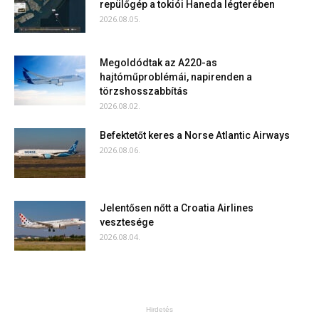
repülőgép a tokiói Haneda légterében
2026.08.05.
Megoldódtak az A220-as
hajtóműproblémái, napirenden a
törzshosszabbítás
2026.08.02.
Befektetőt keres a Norse Atlantic Airways
2026.08.06.
Jelentősen nőtt a Croatia Airlines
vesztesége
2026.08.04.
Hirdetés