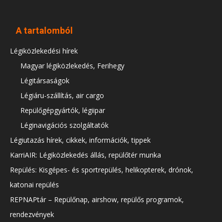
A tartalomból
Légiközlekedési hírek
Magyar légiközlekedés, Ferihegy
Légitársaságok
Légiáru-szállítás, air cargo
Repülőgépgyártók, légiipar
Léginavigációs szolgáltatók
Légiutazás hírek, cikkek, információk, tippek
KarriAIR: Légiközlekedés állás, repülőtér munka
Repülés: Kisgépes- és sportrepülés, helikopterek, drónok,
katonai repülés
REPNAPtár – Repülőnap, airshow, repülős programok,
rendezvények