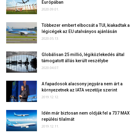
Európában
2020.09.01.
Többezer embert elbocsát a TUI, kiakadtak a
légicégek az EU utalványos ajánlásán
2020.05.13.
Globálisan 25 millió, légiközlekedés által
támogatott állás került veszélybe
2020.04.07.
A fapadosok alacsony jegyára nem árt a
környezetnek az IATA vezetője szerint
2019.12.12.
Idén már biztosan nem oldják fel a 737 MAX
repülési tilalmát
2019.12.11.