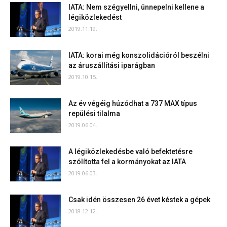
IATA: Nem szégyellni, ünnepelni kellene a
légiközlekedést
2019.11.19.
IATA: korai még konszolidációról beszélni
az áruszállítási iparágban
2019.10.15.
Az év végéig húzódhat a 737 MAX típus
repülési tilalma
2019.06.04.
A légiközlekedésbe való befektetésre
szólította fel a kormányokat az IATA
2019.06.03.
Csak idén összesen 26 évet késtek a gépek
2018.12.12.