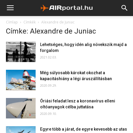
Címlap
Címkék
Alexandre de Juniac
Címke: Alexandre de Juniac
Lehetséges, hogy idén alig növekszik majd a
forgalom
2021.02.03.
Még súlyosabb károkat okozhat a
kapacitáshiány a légi áruszállításban
2020.09.29.
Óriási feladat lesz a koronavírus elleni
oltóanyagok célba juttatása
2020.09.10.
Egyre több a járat, de egyre kevesebb az utas