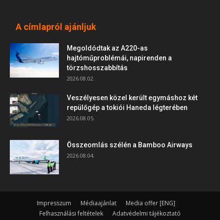
A címlapról ajánljuk
Megoldódtak az A220-as
hajtóműproblémái, napirenden a
törzshosszabbítás
2026.08.02.
Veszélyesen közel került egymáshoz két
repülőgép a tokiói Haneda légterében
2026.08.05.
Összeomlás szélén a Bamboo Airways
2026.08.04.
Impresszum
Médiaajánlat
Media offer [ENG]
Felhasználási feltételek
Adatvédelmi tájékoztató