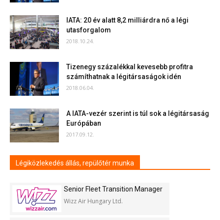
IATA: 20 év alatt 8,2 milliárdra nő a légi
utasforgalom
2018.10.24.
Tizenegy százalékkal kevesebb profitra
számíthatnak a légitársaságok idén
2018.06.04.
A IATA-vezér szerint is túl sok a légitársaság
Európában
2017.09.12.
Légiközlekedés állás, repülőtér munka
Senior Fleet Transition Manager
Wizz Air Hungary Ltd.