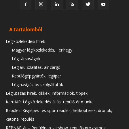
A tartalomból
Légiközlekedési hírek
Magyar légiközlekedés, Ferihegy
Légitársaságok
Légiáru-szállítás, air cargo
Repülőgépgyártók, légiipar
Léginavigációs szolgáltatók
Légiutazás hírek, cikkek, információk, tippek
KarriAIR: Légiközlekedés állás, repülőtér munka
Repülés: Kisgépes- és sportrepülés, helikopterek, drónok,
katonai repülés
REPNAPtár – Repülőnap, airshow, repülős programok,