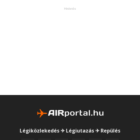
Hirdetés
Légiközlekedés ✈ Légiutazás ✈ Repülés