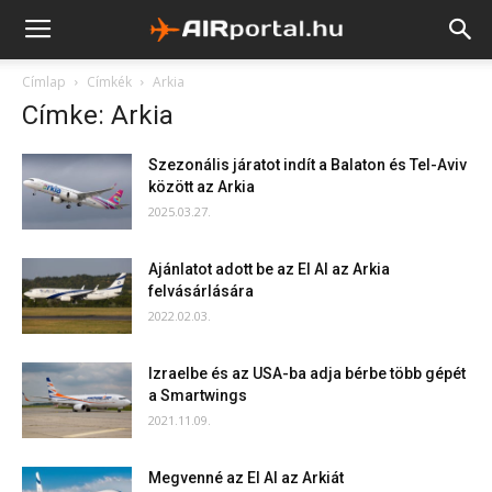
Címlap
Címkék
Arkia
Címke: Arkia
Szezonális járatot indít a Balaton és Tel-Aviv
között az Arkia
2025.03.27.
Ajánlatot adott be az El Al az Arkia
felvásárlására
2022.02.03.
Izraelbe és az USA-ba adja bérbe több gépét
a Smartwings
2021.11.09.
Megvenné az El Al az Arkiát