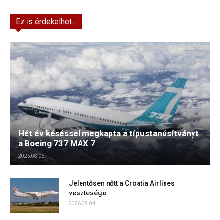
Ez is érdekelhet...
Hét év késéssel megkapta a típustanúsítványt
a Boeing 737 MAX 7
2026.08.03.
Jelentősen nőtt a Croatia Airlines
vesztesége
2026.08.04.