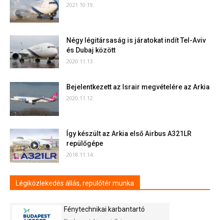
2021.10.19.
Négy légitársaság is járatokat indít Tel-Aviv
és Dubaj között
2020.11.13.
Bejelentkezett az Israir megvételére az Arkia
2020.11.12.
Így készült az Arkia első Airbus A321LR
repülőgépe
2018.11.14.
Légiközlekedés állás, repülőtér munka
Fénytechnikai karbantartó