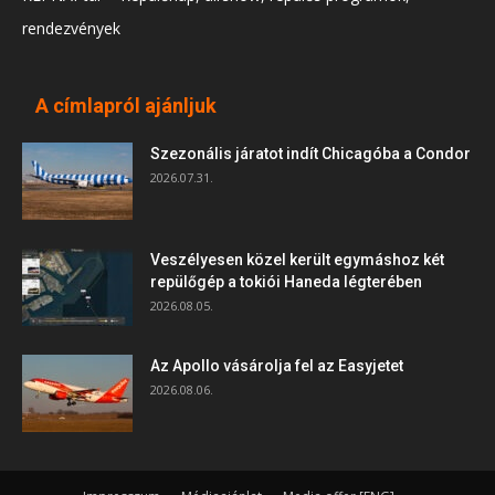
rendezvények
A címlapról ajánljuk
Szezonális járatot indít Chicagóba a Condor
2026.07.31.
Veszélyesen közel került egymáshoz két
repülőgép a tokiói Haneda légterében
2026.08.05.
Az Apollo vásárolja fel az Easyjetet
2026.08.06.