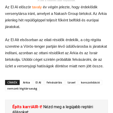
A cikk a hirdetés alatt folytatódik.
Az El Al először
tavaly
év végén jelezte, hogy érdeklődik
versenytársa iránt, amelyet a Nakash Group birtokol. Az Arkia
jelenleg hét repülőgéppel teljesít főként belföldi és európai
járatokat.
Az El Alt elsősorban az eilati résidők érdeklik, a cég régóta
szeretne a Vörös-tenger partján lévő üdülővárosba is járatokat
indítani, azonban az ottani résidőket az Arkia és az Israir
birtokolja. Utóbbi céget szintén próbálták felvásárolni, de az
üzlet a versenyjogi hatóságok döntése miatt nem jött össze.
CÍMKÉK
Arkia
El Al
felvásárlás
Izrael
konszolidáció
nemzeti légitársaság
Építs karriAIR-t!
Nézd meg a legújabb reptéri
állásokat: