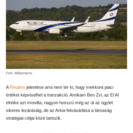
Fotó: AIRportal.hu
A
Reuters
jelentése arra nem tér ki, hogy mekkora piaci
értéket képviselhet a tranzakció. Amikam Ben Zvi, az El Al
elnöke azt mondta, nagyon hosszú még az út az ügylet
sikeres lezárásáig, de az Arkia felvásárlása a társaság
stratégiai céljai közé tartozik.