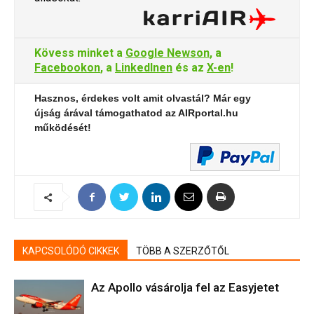
Kövess minket a
Google Newson
, a
Facebookon
, a
LinkedInen
és az
X-en
!
Hasznos, érdekes volt amit olvastál? Már egy
újság árával támogathatod az AIRportal.hu
működését!
KAPCSOLÓDÓ CIKKEK
TÖBB A SZERZŐTŐL
Az Apollo vásárolja fel az Easyjetet