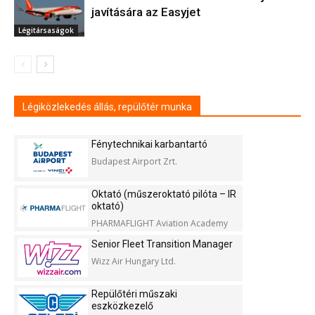
javítására az Easyjet
Légitársaságok
Légiközlekedés állás, repülőtér munka
Fénytechnikai karbantartó
Budapest Airport Zrt.
Oktató (műszeroktató pilóta – IR
oktató)
PHARMAFLIGHT Aviation Academy
Kft.
Senior Fleet Transition Manager
Wizz Air Hungary Ltd.
Repülőtéri műszaki
eszközkezelő