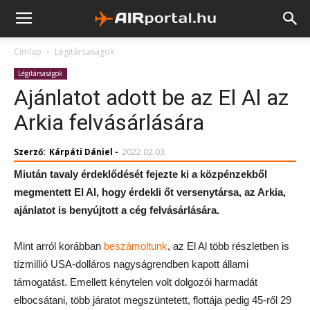
Címlap
Légitársaságok
Légitársaságok
Ajánlatot adott be az El Al az
Arkia felvásárlására
Szerző:
Kárpáti Dániel
-
2022.02.03.
Miután tavaly érdeklődését fejezte ki a közpénzekből
megmentett El Al, hogy érdekli őt versenytársa, az Arkia,
ajánlatot is benyújtott a cég felvásárlására.
Mint arról korábban
beszámoltunk
, az El Al több részletben is
tízmillió USA-dolláros nagyságrendben kapott állami
támogatást. Emellett kénytelen volt dolgozói harmadát
elbocsátani, több járatot megszüntetett, flottája pedig 45-ről 29