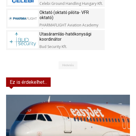
Celebi Ground Handling Hungary Kft.
Oktató (oktató pilóta- VFR
oktató)
PHARMAFLIGHT Aviation Academy
Kft.
Utasáramlás-hatékonysági
koordinátor
Bud Security Kft.
Hirdetés
Ez is érdekelhet...