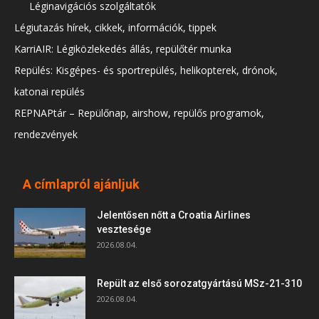
Léginavigációs szolgáltatók
Légiutazás hírek, cikkek, információk, tippek
KarriAIR: Légiközlekedés állás, repülőtér munka
Repülés: Kisgépes- és sportrepülés, helikopterek, drónok,
katonai repülés
REPNAPtár – Repülőnap, airshow, repülős programok,
rendezvények
A címlapról ajánljuk
Jelentősen nőtt a Croatia Airlines
vesztesége
2026.08.04.
Repült az első sorozatgyártású MSz-21-310
2026.08.04.