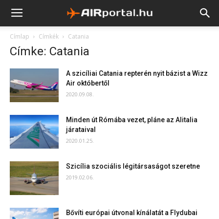
Címlap
Címkék
Catania
Címke: Catania
A szicíliai Catania repterén nyit bázist a Wizz
Air októbertől
2020.09.08.
Minden út Rómába vezet, pláne az Alitalia
járataival
2020.01.25.
Szicília szociális légitársaságot szeretne
2019.02.06.
Bővíti európai útvonal kínálatát a Flydubai