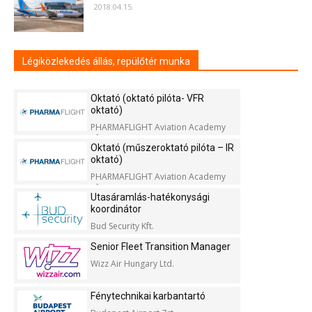
2018.04.15.
Légiközlekedés állás, repülőtér munka
Oktató (oktató pilóta- VFR
oktató)
PHARMAFLIGHT Aviation Academy
Kft.
Oktató (műszeroktató pilóta – IR
oktató)
PHARMAFLIGHT Aviation Academy
Kft.
Utasáramlás-hatékonysági
koordinátor
Bud Security Kft.
Senior Fleet Transition Manager
Wizz Air Hungary Ltd.
Fénytechnikai karbantartó