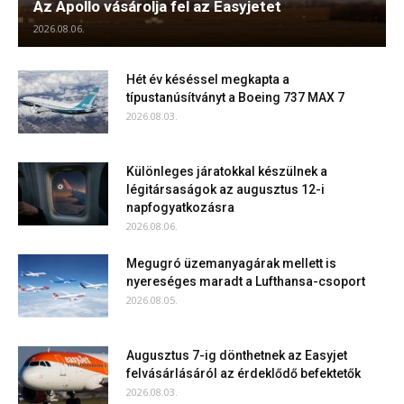
Az Apollo vásárolja fel az Easyjetet
2026.08.06.
Hét év késéssel megkapta a
típustanúsítványt a Boeing 737 MAX 7
2026.08.03.
Különleges járatokkal készülnek a
légitársaságok az augusztus 12-i
napfogyatkozásra
2026.08.06.
Megugró üzemanyagárak mellett is
nyereséges maradt a Lufthansa-csoport
2026.08.05.
Augusztus 7-ig dönthetnek az Easyjet
felvásárlásáról az érdeklődő befektetők
2026.08.03.