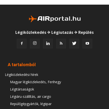
Légiközlekedés ✈ Légiutazás ✈ Repülés
A tartalomból
Légiközlekedési hírek
Magyar légiközlekedés, Ferihegy
Légitársaságok
Légiáru-szállítás, air cargo
Repülőgépgyártók, légiipar