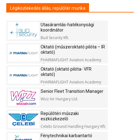
Légiközlekedés állás, repülőtér munka
Utasáramlás-hatékonysági
koordinátor
Bud Security Kft.
Oktató (műszeroktató pilóta – IR
oktató)
PHARMAFLIGHT Aviation Academy
Kft.
Oktató (oktató pilóta- VFR
oktató)
PHARMAFLIGHT Aviation Academy
Kft.
Senior Fleet Transition Manager
Wizz Air Hungary Ltd.
Repülőtéri műszaki
eszközkezelő
Celebi Ground Handling Hungary Kft.
Fénytechnikai karbantartó