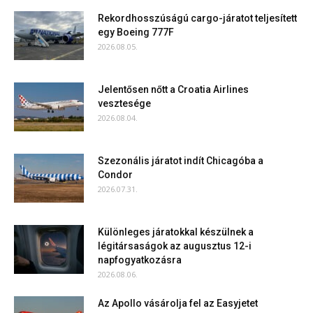
Rekordhosszúságú cargo-járatot teljesített
egy Boeing 777F
2026.08.05.
Jelentősen nőtt a Croatia Airlines
vesztesége
2026.08.04.
Szezonális járatot indít Chicagóba a
Condor
2026.07.31.
Különleges járatokkal készülnek a
légitársaságok az augusztus 12-i
napfogyatkozásra
2026.08.06.
Az Apollo vásárolja fel az Easyjetet