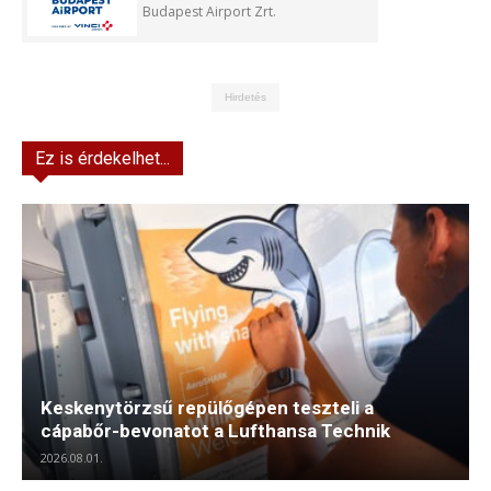
Budapest Airport Zrt.
Hirdetés
Ez is érdekelhet...
Keskenytörzsű repülőgépen teszteli a
cápabőr-bevonatot a Lufthansa Technik
2026.08.01.