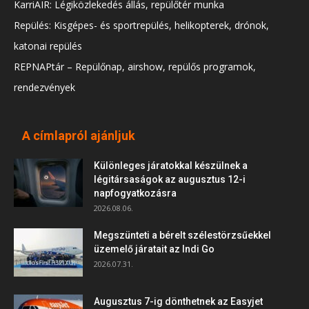
KarriAIR: Légiközlekedés állás, repülőtér munka
Repülés: Kisgépes- és sportrepülés, helikopterek, drónok,
katonai repülés
REPNAPtár – Repülőnap, airshow, repülős programok,
rendezvények
A címlapról ajánljuk
Különleges járatokkal készülnek a
légitársaságok az augusztus 12-i
napfogyatkozásra
2026.08.06.
Megszünteti a bérelt szélestörzsűekkel
üzemelő járatait az Indi Go
2026.07.31.
Augusztus 7-ig dönthetnek az Easyjet