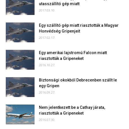
utasszállító gép miatt
2017.03.10.
Egy szállító gép miatt riasztották a Magyar
Honvédség Gripenjeit
2017.02.17.
Egy amerikai lajstromú Falcon miatt
riasztották a Gripeneket
2016.10.27.
Biztonsági okokból Debrecenben szállt le
egy Gripen
2016.09.27.
Nem jelentkezett be a Cathay járata,
riasztották a Gripeneket
2016.07.30.