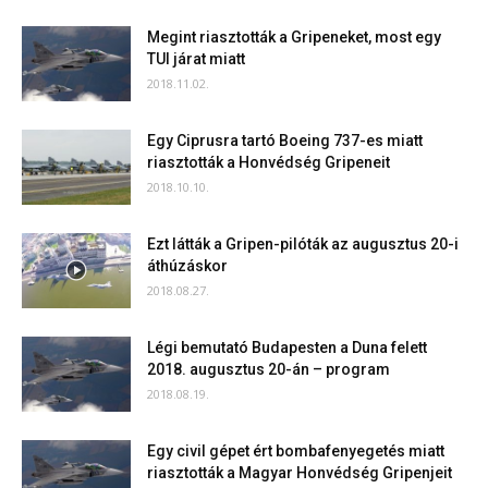
Megint riasztották a Gripeneket, most egy
TUI járat miatt
2018.11.02.
Egy Ciprusra tartó Boeing 737-es miatt
riasztották a Honvédség Gripeneit
2018.10.10.
Ezt látták a Gripen-pilóták az augusztus 20-i
áthúzáskor
2018.08.27.
Légi bemutató Budapesten a Duna felett
2018. augusztus 20-án – program
2018.08.19.
Egy civil gépet ért bombafenyegetés miatt
riasztották a Magyar Honvédség Gripenjeit