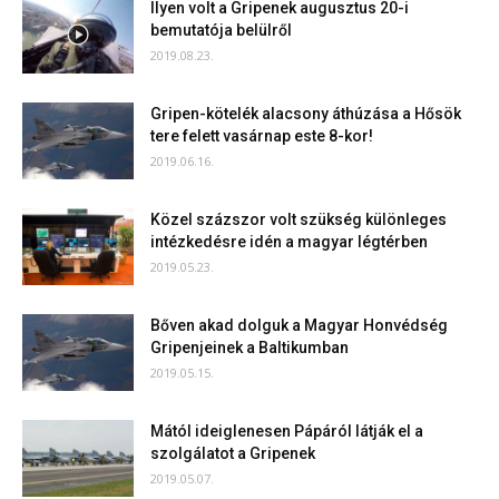
Ilyen volt a Gripenek augusztus 20-i
bemutatója belülről
2019.08.23.
Gripen-kötelék alacsony áthúzása a Hősök
tere felett vasárnap este 8-kor!
2019.06.16.
Közel százszor volt szükség különleges
intézkedésre idén a magyar légtérben
2019.05.23.
Bőven akad dolguk a Magyar Honvédség
Gripenjeinek a Baltikumban
2019.05.15.
Mától ideiglenesen Pápáról látják el a
szolgálatot a Gripenek
2019.05.07.