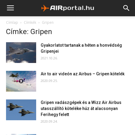
Címlap
Címkék
Gripen
Címke: Gripen
Gyakorlatot tartanak a héten a honvédség
Gripenjei
2021.10.26.
Air to air videón az Airbus – Gripen kötelék
2020.09.25.
Gripen vadászgépek és a Wizz Air Airbus
utasszállító köteléke húz át alacsonyan
Ferihegy felett
2020.09.24.