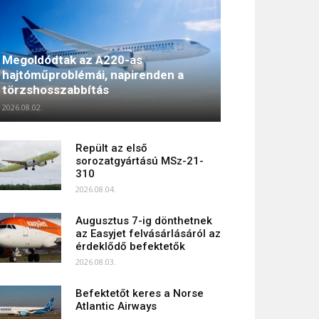
Megoldódtak az A220-as
hajtóműproblémái, napirenden a
törzshosszabbítás
2026.08.02.
Repült az első
sorozatgyártású MSz-21-
310
2026.08.04.
Augusztus 7-ig dönthetnek
az Easyjet felvásárlásáról az
érdeklődő befektetők
2026.08.03.
Befektetőt keres a Norse
Atlantic Airways