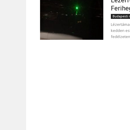
Lézerf
Ferihe
Budapesti r
Lézertámad
kedden est
fedélzeten 