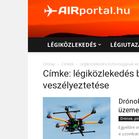
AIRportal.hu
LÉGIKÖZLEKEDÉS
LÉGIUTAZ
Címlap
Címkék
Légiközlekedés biztonságának ve
Címke: légiközlekedés
veszélyeztetése
Drónok
üzeme
Drónok, pil
Egyelőre vi
e szombat e