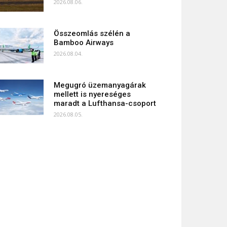
2026.08.06.
Összeomlás szélén a
Bamboo Airways
2026.08.04.
Megugró üzemanyagárak
mellett is nyereséges
maradt a Lufthansa-csoport
2026.08.05.