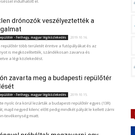
séssel indulhatott el.
tlen drónozók veszélyeztették a
rgalmat
2019.10.16.
epülőtér - Ferihegy, magyar légiközlekedés
 repülőtér több területét érintve a futópályákat és az
rnyot is megközelítették, szándékosan zavarva és
etve a légi közlekedést.
rón zavarta meg a budapesti repülőtér
ését
2019.10.15.
epülőtér - Ferihegy, magyar légiközlekedés
e nyolc óra körül lezárták a budapesti repülőtér egyes (13R)
t, majd negyed kilenc előtt pedig mindkét pályát le kellett zárni
rón-tevékenység miatt.