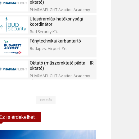
oktató)
PHARMAFLIGHT Aviation Academy
Kft.
Utasáramlás-hatékonysági
koordinátor
Bud Security Kft.
Fénytechnikai karbantartó
Budapest Airport Zrt.
Oktató (műszeroktató pilóta – IR
oktató)
PHARMAFLIGHT Aviation Academy
Kft.
Hirdetés
Ez is érdekelhet...