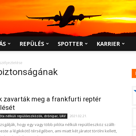
ÁS
REPÜLÉS
SPOTTER
KARRIER
szélyeztetése
 biztonságának
 zavarták meg a frankfurti reptér
lését
2021.02.21.
óta nélküli repülőeszközök, drónipar, UAV
zsgálják, hogy egy vagy több pilóta nélküli repülőeszköz szállt-
ste a légikikötő térségében, ami miatt két járatot törölni kellett,