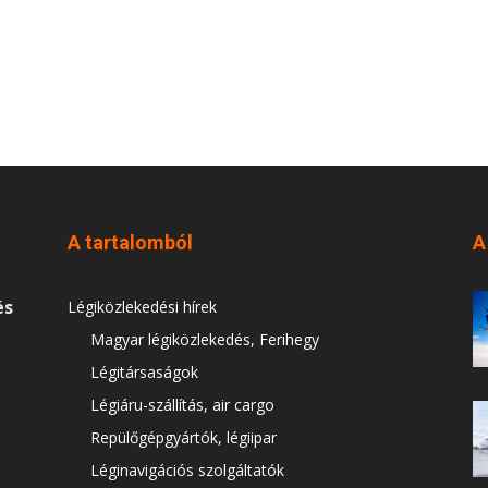
A tartalomból
A
és
Légiközlekedési hírek
Magyar légiközlekedés, Ferihegy
Légitársaságok
Légiáru-szállítás, air cargo
Repülőgépgyártók, légiipar
Léginavigációs szolgáltatók