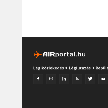
Légiközlekedés ✈ Légiutazás ✈ Repül