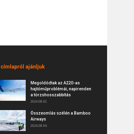
 címlapról ajánljuk
Megoldódtak az A220-as
hajtóműproblémái, napirenden
a törzshosszabbítás
2026.08.02.
Összeomlás szélén a Bamboo
Airways
2026.08.04.