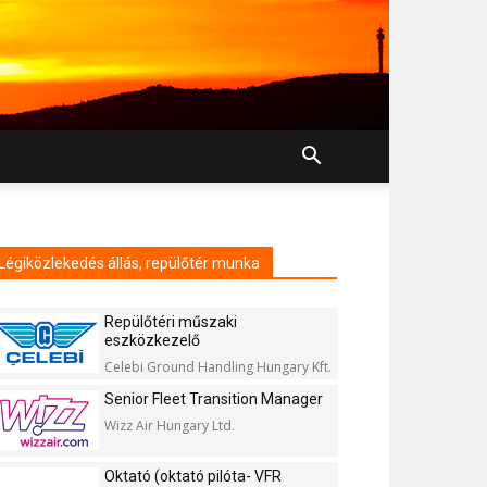
Légiközlekedés állás, repülőtér munka
Repülőtéri műszaki
eszközkezelő
Celebi Ground Handling Hungary Kft.
Senior Fleet Transition Manager
Wizz Air Hungary Ltd.
Oktató (oktató pilóta- VFR