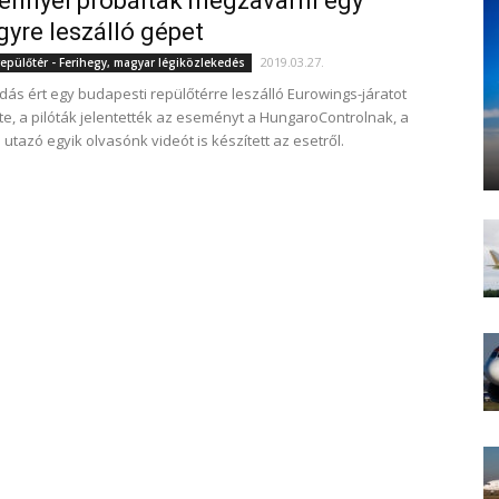
énnyel próbáltak megzavarni egy
gyre leszálló gépet
2019.03.27.
epülőtér - Ferihegy, magyar légiközlekedés
ás ért egy budapesti repülőtérre leszálló Eurowings-járatot
e, a pilóták jelentették az eseményt a HungaroControlnak, a
utazó egyik olvasónk videót is készített az esetről.