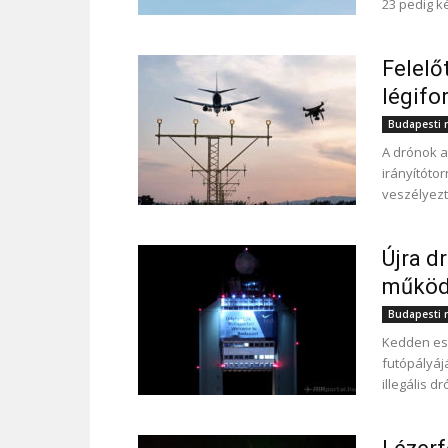
23 pedig ké
Felelő
légifo
Budapesti r
A drónok a
irányítóto
veszélyezt
Újra d
működ
Budapesti r
Kedden est
futópályájá
illegális d