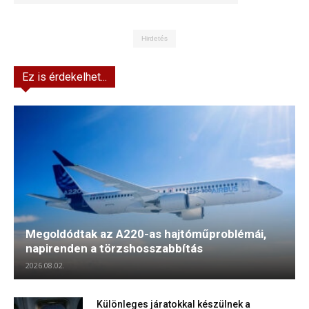
Hirdetés
Ez is érdekelhet...
Megoldódtak az A220-as hajtóműproblémái,
napirenden a törzshosszabbítás
2026.08.02.
Különleges járatokkal készülnek a