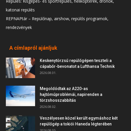
Repülés: Kisgépes- és sportrepülés, helikopterek, drónok,
katonai repülés
REPNAPtár – Repülőnap, airshow, repülős programok,
rendezvények
A címlapról ajánljuk
Keskenytörzsű repülőgépen teszteli a
cápabőr-bevonatot a Lufthansa Technik
2026.08.01.
Megoldódtak az A220-as
hajtóműproblémái, napirenden a
törzshosszabbítás
2026.08.02.
Veszélyesen közel került egymáshoz két
repülőgép a tokiói Haneda légterében
2026.08.05.