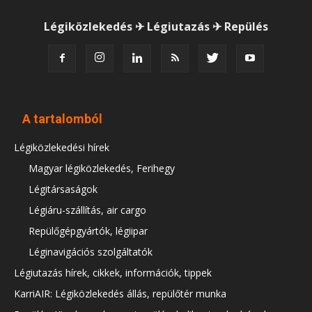
Légiközlekedés ✈ Légiutazás ✈ Repülés
A tartalomból
Légiközlekedési hírek
Magyar légiközlekedés, Ferihegy
Légitársaságok
Légiáru-szállítás, air cargo
Repülőgépgyártók, légiipar
Léginavigációs szolgáltatók
Légiutazás hírek, cikkek, információk, tippek
KarriAIR: Légiközlekedés állás, repülőtér munka