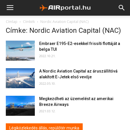
Címlap
Címkék
Nordic Aviation Capital (NAC)
Címke: Nordic Aviation Capital (NAC)
Embraer E195-E2-esekkel frissíti flottáját a
belga TUI
2022.10.21.
A Nordic Aviation Capital az áruszállítóvá
alakított E-Jetek első vevője
2022.05.10.
Megkezdheti az üzemelést az amerikai
Breeze Airways
2021.03.12.
Légiközlekedés állás, repülőtér munka