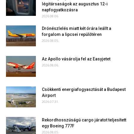
légitársaságok az augusztus 12-i
napfogyatkozásra
2026.08.06.
Drónészlelés miatt két órára leállt a
forgalom a lipcsei repülőtéren
2026.08.05.
Az Apollo vásárolja fel az Easyjetet
2026.08.06.
Csökkenti energiafogyasztását a Budapest
Airport
2026.07.31.
Rekordhosszúságú cargo járatot teljesített
egy Boeing 777F
2026.08.05.