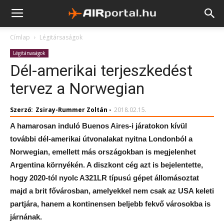
Címlap
Légitársaságok
Légitársaságok
Dél-amerikai terjeszkedést
tervez a Norwegian
Szerző:
Zsiray-Rummer Zoltán
-
2018.02.15.
A hamarosan induló Buenos Aires-i járatokon kívül
további dél-amerikai útvonalakat nyitna Londonból a
Norwegian, emellett más országokban is megjelenhet
Argentina környékén. A diszkont cég azt is bejelentette,
hogy 2020-tól nyolc A321LR típusú gépet állomásoztat
majd a brit fővárosban, amelyekkel nem csak az USA keleti
partjára, hanem a kontinensen beljebb fekvő városokba is
járnának.