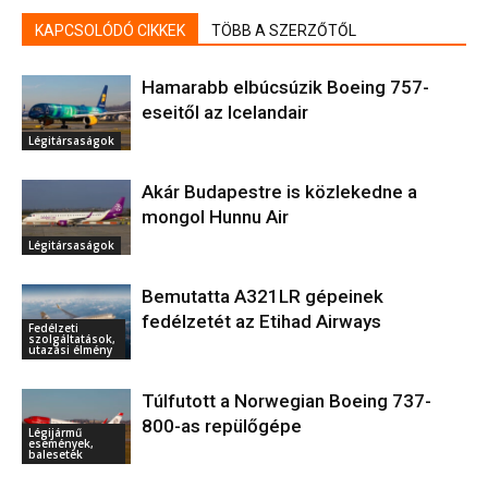
KAPCSOLÓDÓ CIKKEK
TÖBB A SZERZŐTŐL
Hamarabb elbúcsúzik Boeing 757-
eseitől az Icelandair
Légitársaságok
Akár Budapestre is közlekedne a
mongol Hunnu Air
Légitársaságok
Bemutatta A321LR gépeinek
fedélzetét az Etihad Airways
Fedélzeti
szolgáltatások,
utazási élmény
Túlfutott a Norwegian Boeing 737-
800-as repülőgépe
Légijármű
események,
balesetek