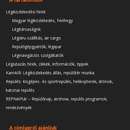
Légiközlekedési hírek
Magyar légiközlekedés, Ferihegy
Légitársaságok
Légiáru-szállítás, air cargo
Repülőgépgyártók, légiipar
Léginavigációs szolgáltatók
Légiutazás hírek, cikkek, információk, tippek
KarriAIR: Légiközlekedés állás, repülőtér munka
Repülés: Kisgépes- és sportrepülés, helikopterek, drónok,
katonai repülés
REPNAPtár – Repülőnap, airshow, repülős programok,
rendezvények
A címlapról ajánljuk