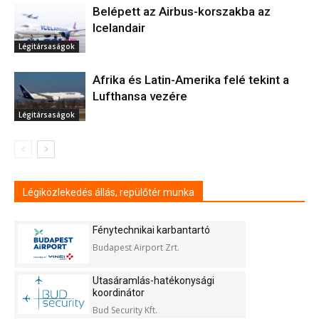
Belépett az Airbus-korszakba az
Icelandair
Légitársaságok
Afrika és Latin-Amerika felé tekint a
Lufthansa vezére
Légitársaságok
Légiközlekedés állás, repülőtér munka
Fénytechnikai karbantartó
Budapest Airport Zrt.
Utasáramlás-hatékonysági
koordinátor
Bud Security Kft.