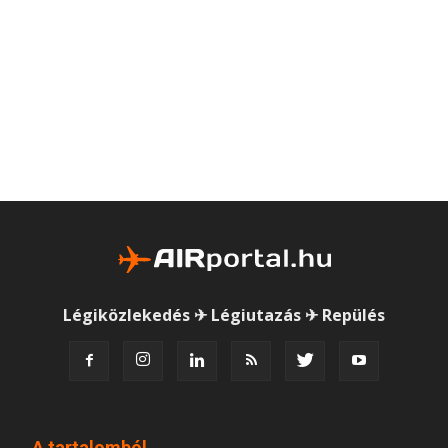
Légiközlekedés ✈ Légiutazás ✈ Repülés
A tartalomból