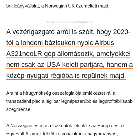
brit leányvállalat, a Norwegian UK üzemelteti majd.
A cikk a hirdetés alatt folytatódik.
A vezérigazgató arról is szólt, hogy 2020-
tól a londoni bázisukon nyolc Airbus
A321neoLR gép állomásozik, amelyekkel
nem csak az USA keleti partjára, hanem a
közép-nyugati régióba is repülnek majd.
Amint a hírügynökség összefoglalója emlékeztet rá, a
transzatlanti piac a légiipar legnépszerűbb és legprofitábilisabb
szegmense.
A Norwegian és más diszkontok jelenléte az Európa és az
Egyesült Államok közötti útvonalakon a hagyományos,