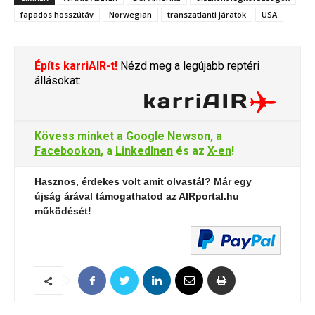
fapados hosszútáv
Norwegian
transzatlanti járatok
USA
Építs karriAIR-t!
Nézd meg a legújabb reptéri
állásokat:
Kövess minket a
Google Newson
, a
Facebookon
, a
LinkedInen
és az
X-en
!
Hasznos, érdekes volt amit olvastál? Már egy
újság árával támogathatod az AIRportal.hu
működését!