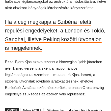
hálózatos légitársaságokat az árstruktúra módosítására, illetve
akár diszkont leánycégek létrehozására kényszerítette.
Ha a cég megkapja a Szibéria feletti
repülési engedélyeket, a London és Tokió,
Sanghaj, illetve Peking közötti útvonalon
is megjelennek.
Ezzel Bjorn Kjos szavai szerint a Norwegian újabb járatokon
jelenik meg versenytársként a hagyományos
légitársaságokkal szemben – mutatott rá Kjos. Ismert, a
szibériai útvonalak rövidebb járatokat tesznek lehetővé
Európából Ázsiába, ezért népszerűek, azonban Oroszország
engedélye szükséges az ezeken való repüléshez.
CÍMKÉK
Airbus A321LR
Dél-Amerika
diszkont légitársaságok