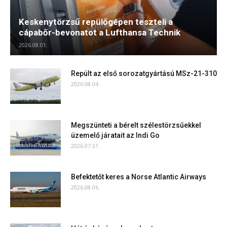
Keskenytörzsű repülőgépen teszteli a
cápabőr-bevonatot a Lufthansa Technik
2026.08.01.
Repült az első sorozatgyártású MSz-21-310
2026.08.04.
Megszünteti a bérelt szélestörzsűekkel
üzemelő járatait az Indi Go
2026.07.31.
Befektetőt keres a Norse Atlantic Airways
2026.08.06.