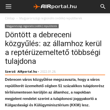
Címlap
Magyarországi regionális (vidéki) repülőterek
Magyarországi regionális (vidéki) repülőterek
Döntött a debreceni
közgyűlés: az államhoz kerül
a reptérüzemeltető többségi
tulajdona
Szerző:
AIRportal.hu
-
2022.01.28.
Debrecen város közgyűlése megszavazta, hogy a város
repülőterét üzemeltető cégben 51 százalékos tulajdonrész
térítésmentesen kerüljön az államhoz, a napokban
megjelent rendelet szerint a tulajdonosi joggyakorló a
Külgazdasági és Külügyminisztérium (KKM) lesz.