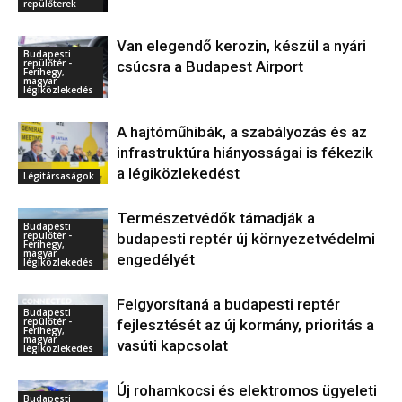
repülőterek
Van elegendő kerozin, készül a nyári
Budapesti
repülőtér -
csúcsra a Budapest Airport
Ferihegy,
magyar
légiközlekedés
A hajtóműhibák, a szabályozás és az
infrastruktúra hiányosságai is fékezik
a légiközlekedést
Légitársaságok
Természetvédők támadják a
Budapesti
repülőtér -
budapesti reptér új környezetvédelmi
Ferihegy,
magyar
engedélyét
légiközlekedés
Felgyorsítaná a budapesti reptér
Budapesti
repülőtér -
fejlesztését az új kormány, prioritás a
Ferihegy,
magyar
vasúti kapcsolat
légiközlekedés
Új rohamkocsi és elektromos ügyeleti
Budapesti