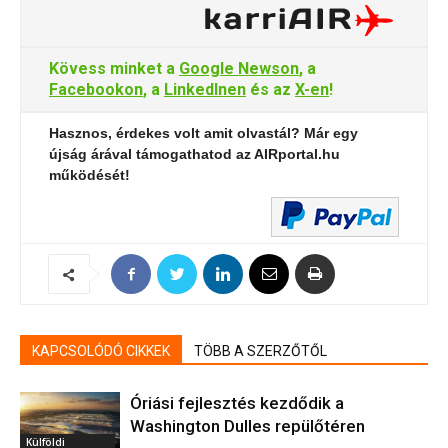
Kövess minket a
Google Newson
, a
Facebookon
, a
LinkedInen
és az
X-en
!
Hasznos, érdekes volt amit olvastál? Már egy
újság árával támogathatod az AIRportal.hu
működését!
KAPCSOLÓDÓ CIKKEK
TÖBB A SZERZŐTŐL
Óriási fejlesztés kezdődik a
Washington Dulles repülőtéren
Külföldi