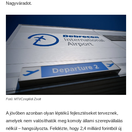
Nagyváradot.
Fotó: MTI/Czeglédi Zsolt
A jövőben azonban olyan léptékű fejlesztéseket terveznek,
amelyek nem valósíthatók meg komoly állami szerepvállalás
nélkül – hangsúlyozta. Felidézte, hogy 2,4 milliárd forintból új