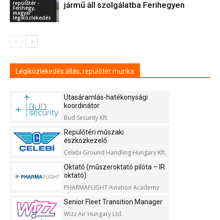
repülőtér -
jármű áll szolgálatba Ferihegyen
Ferihegy,
magyar
légiközlekedés
Légiközlekedés állás, repülőtér munka
Utasáramlás-hatékonysági
koordinátor
Bud Security Kft.
Repülőtéri műszaki
eszközkezelő
Celebi Ground Handling Hungary Kft.
Oktató (műszeroktató pilóta – IR
oktató)
PHARMAFLIGHT Aviation Academy
Kft.
Senior Fleet Transition Manager
Wizz Air Hungary Ltd.