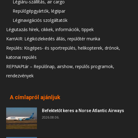
Légiáru-szállítás, air cargo
Repülőgépgyártók, légiipar
Léginavigációs szolgáltatók
Légiutazás hírek, cikkek, információk, tippek
KarriAIR: Légiközlekedés állás, repülőtér munka
Repülés: Kisgépes- és sportrepülés, helikopterek, drónok,
katonai repülés
REPNAPtár – Repülőnap, airshow, repülős programok,
rendezvények
A címlapról ajánljuk
Befektetőt keres a Norse Atlantic Airways
2026.08.06.