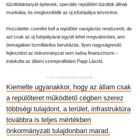
tűzoltólaktanyát építenek, speciális repülőtéri tűzoltók állnak
munkába, és megkezdődik az új kifutópálya tervezése.
Hozzátette: cserélni kell a repülőtér navigációs rendszerét, de
azt csak az új futópályával együtt lehet megvalósítani, ami
önmagában tízmilliárdos beruházás. Ilyen nagyságrendű
fejlesztést az önkormányzat nem tudna finanszírozni –
indokolta az állami szerepvállalást Papp László.
A cikk a hirdetés alatt folytatódik.
Kiemelte ugyanakkor, hogy az állam csak
a repülőteret működtető cégben szerez
többségi tulajdont, a terület, infrastruktúra
továbbra is teljes mértékben
önkormányzati tulajdonban marad.