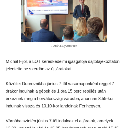
Fotó: AIRportal.hu
Michal Fijol, a LOT kereskedelmi igazgatója sajtótájékoztatón
jelentette be szerdán az új járatokat.
Közölte: Dubrovnikba június 7-től vasárnaponként reggel 7
órakor indulnak a gépek és 1 óra 15 perc repülés után
érkeznek meg a horvátországi városba, ahonnan 8.55-kor
indulnak vissza és 10.10-kor landolnak Ferihegyen.
Várnába szintén június 7-től indulnak el a járatok, amelyek