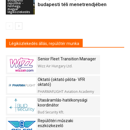
Budapesti
repülőtér -
budapesti téli menetrendjében
Ferihegy,
magyar
légiközlekedés
Légiközlekedés állás, repülőtér munka
Senior Fleet Transition Manager
Wizz Air Hungary Ltd.
Oktató (oktató pilóta- VFR
oktató)
PHARMAFLIGHT Aviation Academy
Kft.
Utasáramlás-hatékonysági
koordinátor
Bud Security Kft.
Repülőtéri műszaki
eszközkezelő