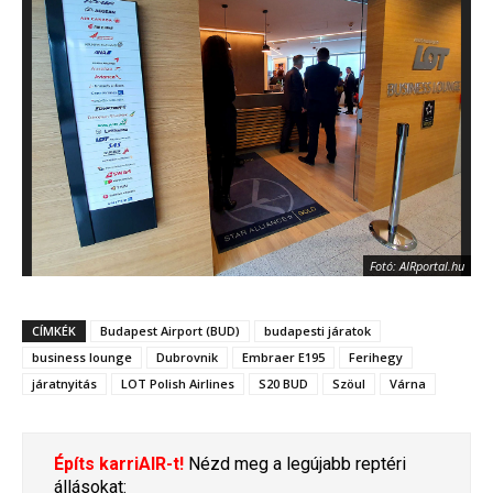
Fotó: AIRportal.hu
CÍMKÉK
Budapest Airport (BUD)
budapesti járatok
business lounge
Dubrovnik
Embraer E195
Ferihegy
járatnyitás
LOT Polish Airlines
S20 BUD
Szöul
Várna
Építs karriAIR-t!
Nézd meg a legújabb reptéri
állásokat: