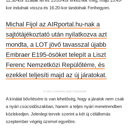
12.30-kor szállak fel és 15.05-kor érkeznek meg, majd 15.45-
kor indulnak vissza és 16.20-kor landolnak Ferihegyen.
Michal Fijol az AIRportal.hu-nak a
sajtótájékoztató után nyilatkozva azt
mondta, a LOT jövő tavasszal újabb
Embraer E195-ösöket telepít a Liszt
Ferenc Nemzetközi Repülőtérre, és
ezekkel teljesíti majd az új járatokat.
A cikk a hirdetés alatt folytatódik.
A kínálat bővítésére is van lehetőség, hogy a járatok nem csak
a nyári csúcsidőszakban, hanem a teljes nyári menetrendben
közlekedjen. Jelenlegi tervek szerint a két új célállomás
szeptember végéig üzemel egyelőre.