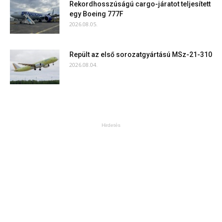
Rekordhosszúságú cargo-járatot teljesített
egy Boeing 777F
2026.08.05.
Repült az első sorozatgyártású MSz-21-310
2026.08.04.
Hirdetés