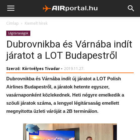
Címlap
Kiemelt hírek
Légitársaságok
Dubrovnikba és Várnába indít
járatot a LOT Budapestről
Szerző:
Körtvélyes Tivadar
-
2019.11.27.
Dubrovnikba és Várnába indít új járatot a LOT Polish
Airlines Budapestről, a járatok hetente egyszer,
vasárnaponként közlekednek. Heti négyre emelkedik a
szöuli járatok száma, a lengyel légitársaság emellett
megnyitotta üzleti váróját a 2B terminálon.