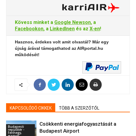
Kövess minket a
Google Newson
, a
Facebookon
, a
LinkedInen
és az
X-en
!
Hasznos, érdekes volt amit olvastál? Már egy
újság árával támogathatod az AIRportal.hu
működését!
KAPCSOLÓDÓ CIKKEK
TÖBB A SZERZŐTŐL
Csökkenti energiafogyasztását a
Budapesti
repülőtér -
Budapest Airport
Ferihegy,
magyar