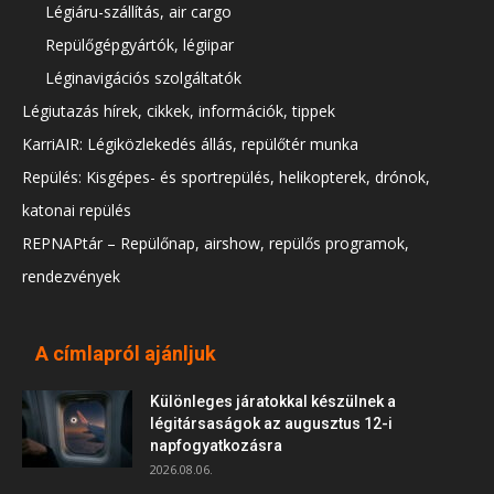
Légiáru-szállítás, air cargo
Repülőgépgyártók, légiipar
Léginavigációs szolgáltatók
Légiutazás hírek, cikkek, információk, tippek
KarriAIR: Légiközlekedés állás, repülőtér munka
Repülés: Kisgépes- és sportrepülés, helikopterek, drónok,
katonai repülés
REPNAPtár – Repülőnap, airshow, repülős programok,
rendezvények
A címlapról ajánljuk
Különleges járatokkal készülnek a
légitársaságok az augusztus 12-i
napfogyatkozásra
2026.08.06.