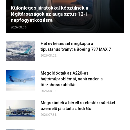
Különleges járatokkal készülnek a
légitársaságok az augusztus 12-i
napfogyatkozásra
2026.08.06.
Hét év késéssel megkapta a
típustanúsítványt a Boeing 737 MAX 7
2026.08.03.
Megoldódtak az A220-as
hajtóműproblémái, napirenden a
törzshosszabbítás
2026.08.02.
Megszünteti a bérelt szélestörzsűekkel
üzemelő járatait az Indi Go
2026.07.31.