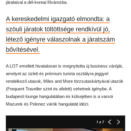
járataival a dél-koreai fővárosba.
A kereskedelmi igazgató elmondta: a
szöuli járatok töltöttsége rendkívül jó,
létező igényre válaszolnak a járatszám
bővítésével.
A LOT emellett hivatalosan is megnyitotta új business váróját,
amelyet az üzleti és prémium turista osztályra jeggyel
rendelkező utasok, Miles and More törzsutaskártyával utazók
(Frequent Traveller szint és afelett) vehetnek igénybe. A
budapesti lounge hangulatában és külsejében is a varsói
Mazurek és Polonez várók hangulatát idézi.
1
a 7