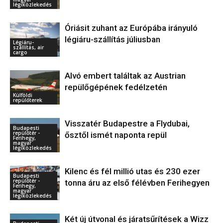
légiközlekedés
Óriásit zuhant az Európába irányuló
légiáru-szállítás júliusban
Légiáru-
szállítás, air
cargo
Alvó embert találtak az Austrian
repülőgépének fedélzetén
Külföldi
repülőterek
Visszatér Budapestre a Flydubai,
Budapesti
repülőtér -
ősztől ismét naponta repül
Ferihegy,
magyar
légiközlekedés
Kilenc és fél millió utas és 230 ezer
Budapesti
repülőtér -
tonna áru az első félévben Ferihegyen
Ferihegy,
magyar
légiközlekedés
Két új útvonal és járatsűrítések a Wizz