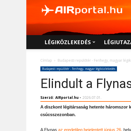
AIRportal.hu
LÉGIKÖZLEKEDÉS
LÉGIUTAZ
Címlap
Budapesti repülőtér - Ferihegy, magyar légi
Budapesti repülőtér - Ferihegy, magyar légiközlekedés
Elindult a Flyna
Szerző:
AIRportal.hu
-
2026.07.01.
A diszkont légitársaság hetente háromszor kö
csúcsszezonban.
A Flynas
az eredetileg bejelentett június 26.
hely