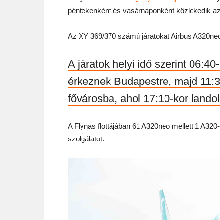
péntekenként és vasárnaponként közlekedik az
Az XY 369/370 számú járatokat Airbus A320neo re
A járatok helyi idő szerint 06:40
érkeznek Budapestre, majd 11:30
fővárosba, ahol 17:10-kor lando
A Flynas flottájában 61 A320neo mellett 1 A320
szolgálatot.