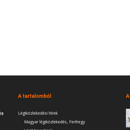
A tartalomból
A
és
Légiközlekedési hírek
Magyar légiközlekedés, Ferihegy