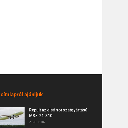
 címlapról ajánljuk
Repült az első sorozatgyártású
MSz-21-310
2026.08.04.