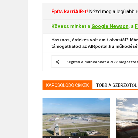
Építs karriAIR-t!
Nézd meg a legújabb re
Kövess minket a
Google Newson
, a
F
Hasznos, érdekes volt amit olvastál? Már
támogathatod az AIRportal.hu működésé
Segítsd a munkánkat a cikk megosztás
KAPCSOLÓDÓ CIKKEK
TÖBB A SZERZŐTŐL