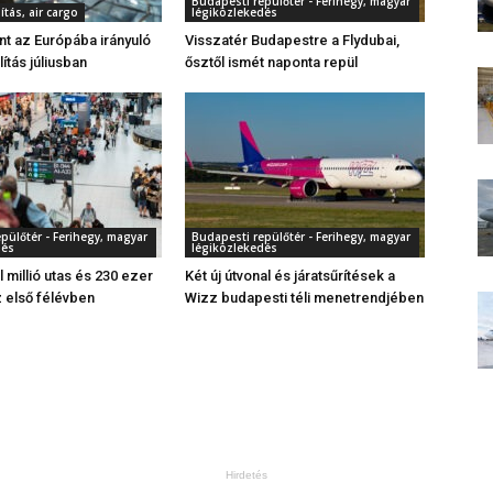
Budapesti repülőtér - Ferihegy, magyar
ítás, air cargo
légiközlekedés
ant az Európába irányuló
Visszatér Budapestre a Flydubai,
lítás júliusban
ősztől ismét naponta repül
pülőtér - Ferihegy, magyar
Budapesti repülőtér - Ferihegy, magyar
dés
légiközlekedés
l millió utas és 230 ezer
Két új útvonal és járatsűrítések a
z első félévben
Wizz budapesti téli menetrendjében
Hirdetés