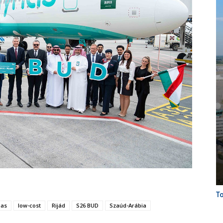
To
nas
low-cost
Rijád
S26 BUD
Szaúd-Arábia