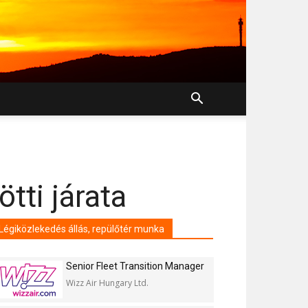
tti járata
Légiközlekedés állás, repülőtér munka
Senior Fleet Transition Manager
Wizz Air Hungary Ltd.