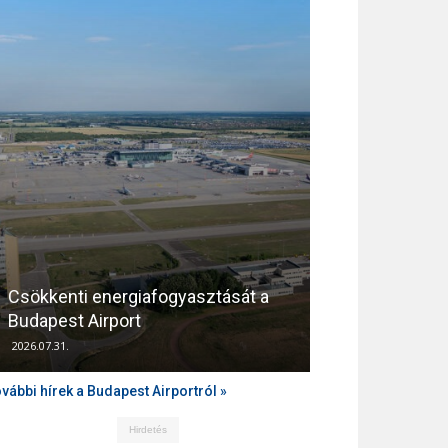
Csökkenti energiafogyasztását a
Támogatja az
Budapest Airport
zajvédelmét a
2026.07.31.
2026.04.10.
vábbi hírek a Budapest Airportról »
Hirdetés