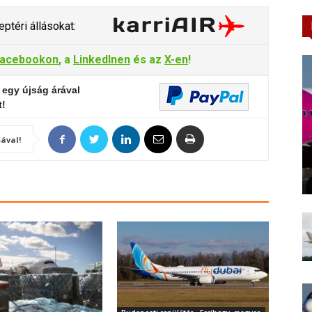
ptéri állásokat:
acebookon
, a
LinkedInen
és az
X-en
!
 egy újság árával
t!
ával!