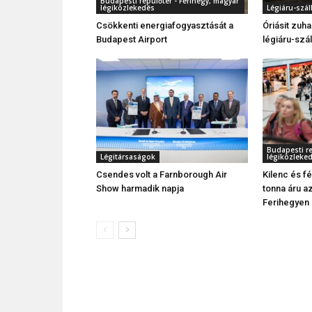
Budapesti repülőtér - Ferihegy, magyar
légiközlekedés
Légiáru-száll
Csökkenti energiafogyasztását a
Óriásit zuh
Budapest Airport
légiáru-szál
Budapesti re
Légitársaságok
légiközleke
Csendes volt a Farnborough Air
Kilenc és fé
Show harmadik napja
tonna áru a
Ferihegyen