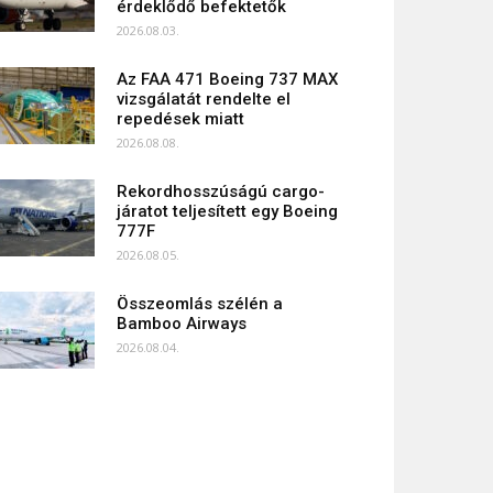
érdeklődő befektetők
2026.08.03.
Az FAA 471 Boeing 737 MAX
vizsgálatát rendelte el
repedések miatt
2026.08.08.
Rekordhosszúságú cargo-
járatot teljesített egy Boeing
777F
2026.08.05.
Összeomlás szélén a
Bamboo Airways
2026.08.04.