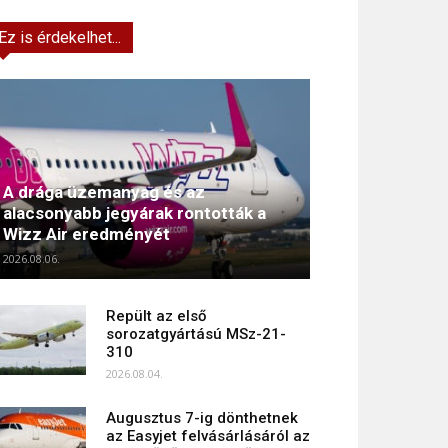
Ez is érdekelhet...
A drága üzemanyag és az
alacsonyabb jegyárak rontották a
Wizz Air eredményét
2026.08.06.
Repült az első
sorozatgyártású MSz-21-
310
2026.08.04.
Augusztus 7-ig dönthetnek
az Easyjet felvásárlásáról az