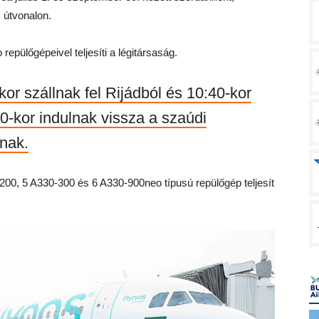
 útvonalon.
pülőgépeivel teljesíti a légitársaság.
-kor szállnak fel Rijádból és 10:40-kor
-kor indulnak vissza a szaúdi
lnak.
-200, 5 A330-300 és 6 A330-900neo típusú repülőgép teljesít