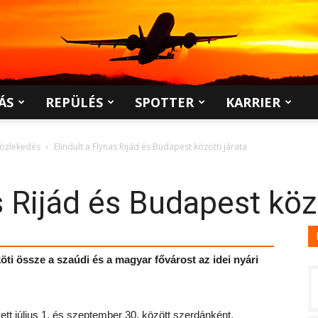
ÁS
REPÜLÉS
SPOTTER
KARRIER
közlekedés
Elindult a Flynas Rijád és Budapest közötti járata
s Rijád és Budapest közö
ti össze a szaúdi és a magyar fővárost az idei nyári
ett július 1. és szeptember 30. között szerdánként,