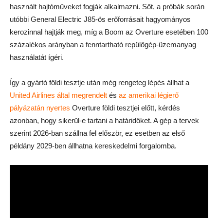
használt hajtóműveket fogják alkalmazni. Sőt, a próbák során
utóbbi General Electric J85-ös erőforrásait hagyományos
kerozinnal hajtják meg, míg a Boom az Overture esetében 100
százalékos arányban a fenntartható repülőgép-üzemanyag
használatát ígéri.
Így a gyártó földi tesztje után még rengeteg lépés állhat a
United Airlines által megrendelt
és
az amerikai légierő
pályázatán nyertes
Overture földi tesztjei előtt, kérdés
azonban, hogy sikerül-e tartani a határidőket. A gép a tervek
szerint 2026-ban szállna fel először, ez esetben az első
példány 2029-ben állhatna kereskedelmi forgalomba.