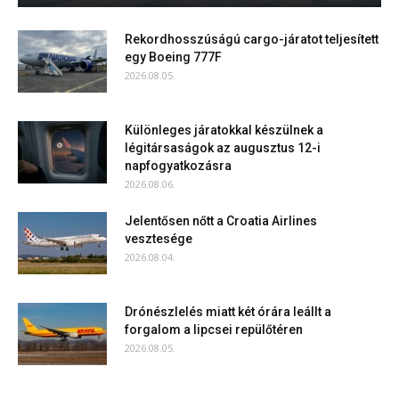
Rekordhosszúságú cargo-járatot teljesített
egy Boeing 777F
2026.08.05.
Különleges járatokkal készülnek a
légitársaságok az augusztus 12-i
napfogyatkozásra
2026.08.06.
Jelentősen nőtt a Croatia Airlines
vesztesége
2026.08.04.
Drónészlelés miatt két órára leállt a
forgalom a lipcsei repülőtéren
2026.08.05.