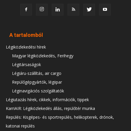
A tartalomból
Légiközlekedési hírek
Magyar légiközlekedés, Ferihegy
Légitársaságok
Légiáru-szállítás, air cargo
Repülőgépgyártók, légiipar
Léginavigációs szolgáltatók
Légiutazás hírek, cikkek, információk, tippek
KarriAIR: Légiközlekedés állás, repülőtér munka
Repülés: Kisgépes- és sportrepülés, helikopterek, drónok,
katonai repülés