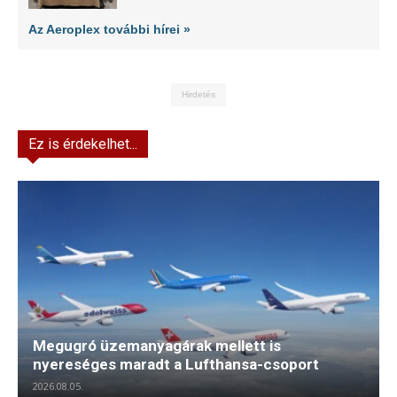
Az Aeroplex további hírei »
Hirdetés
Ez is érdekelhet...
Megugró üzemanyagárak mellett is
nyereséges maradt a Lufthansa-csoport
2026.08.05.