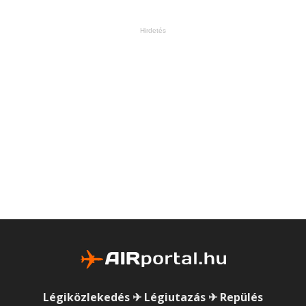
Hirdetés
Légiközlekedés ✈ Légiutazás ✈ Repülés