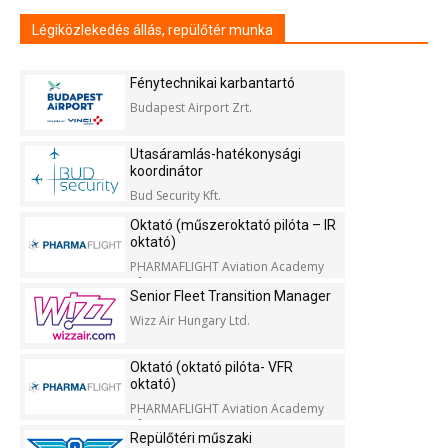
Légiközlekedés állás, repülőtér munka
Fénytechnikai karbantartó
Budapest Airport Zrt.
Utasáramlás-hatékonysági
koordinátor
Bud Security Kft.
Oktató (műszeroktató pilóta – IR
oktató)
PHARMAFLIGHT Aviation Academy
Kft.
Senior Fleet Transition Manager
Wizz Air Hungary Ltd.
Oktató (oktató pilóta- VFR
oktató)
PHARMAFLIGHT Aviation Academy
Kft.
Repülőtéri műszaki