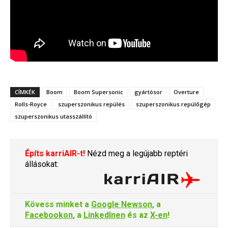
CÍMKÉK
Boom
Boom Supersonic
gyártósor
Overture
Rolls-Royce
szuperszonikus repülés
szuperszonikus repülőgép
szuperszonikus utasszállító
Építs karriAIR-t!
Nézd meg a legújabb reptéri
állásokat:
Kövess minket a
Google Newson
, a
Facebookon
, a
LinkedInen
és az
X-en
!