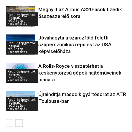
Megnyílt az Airbus A320-asok tizedik
Repülőgépgyártók,
összeszerelő sora
légiipar,
repülőgép-
karbantartás
Jóváhagyta a szárazföld feletti
Repülőgépgyártók,
szuperszonikus repülést az USA
légiipar,
repülőgép-
képviselőháza
karbantartás
A Rolls-Royce visszatérhet a
Repülőgépgyártók,
keskenytörzsű gépek hajtóműveinek
légiipar,
repülőgép-
piacára
karbantartás
Újraindítja második gyártósorát az ATR
Repülőgépgyártók,
Toulouse-ban
légiipar,
repülőgép-
karbantartás