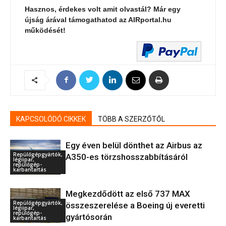
Hasznos, érdekes volt amit olvastál? Már egy
újság árával támogathatod az AIRportal.hu
működését!
KAPCSOLÓDÓ CIKKEK
TÖBB A SZERZŐTŐL
Egy éven belül dönthet az Airbus az
Repülőgépgyártók,
A350-es törzshosszabbításáról
légiipar,
repülőgép-
karbantartás
Megkezdődött az első 737 MAX
Repülőgépgyártók,
összeszerelése a Boeing új everetti
légiipar,
repülőgép-
gyártósorán
karbantartás