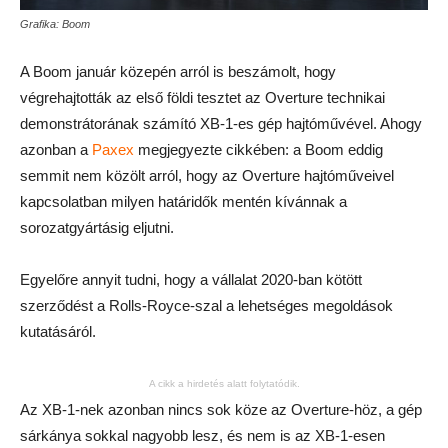
Grafika: Boom
A Boom január közepén arról is beszámolt, hogy
végrehajtották az első földi tesztet az Overture technikai
demonstrátorának számító XB-1-es gép hajtóművével. Ahogy
azonban a
Paxex
megjegyezte cikkében: a Boom eddig
semmit nem közölt arról, hogy az Overture hajtóműveivel
kapcsolatban milyen határidők mentén kívánnak a
sorozatgyártásig eljutni.
Egyelőre annyit tudni, hogy a vállalat 2020-ban kötött
szerződést a Rolls-Royce-szal a lehetséges megoldások
kutatásáról.
A cikk a hirdetés alatt folytatódik.
Az XB-1-nek azonban nincs sok köze az Overture-höz, a gép
sárkánya sokkal nagyobb lesz, és nem is az XB-1-esen