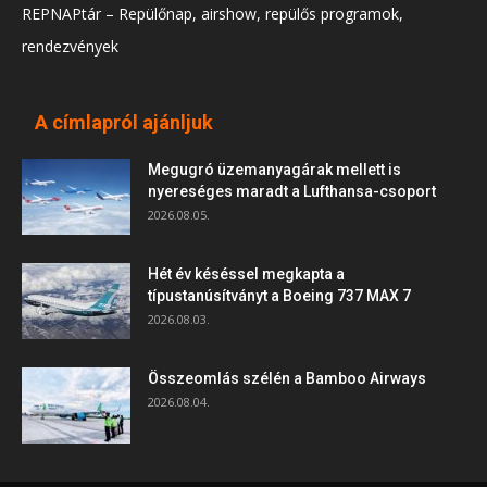
REPNAPtár – Repülőnap, airshow, repülős programok,
rendezvények
A címlapról ajánljuk
Megugró üzemanyagárak mellett is
nyereséges maradt a Lufthansa-csoport
2026.08.05.
Hét év késéssel megkapta a
típustanúsítványt a Boeing 737 MAX 7
2026.08.03.
Összeomlás szélén a Bamboo Airways
2026.08.04.