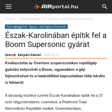
Címlap
Repülőgépgyártók, légiipar, repülőgép-karbantartás
Repülőgépgyártók, légiipar, repülőgép-karbantartás
Észak-Karolinában építik fel a
Boom Supersonic gyárat
Szerző:
Kárpáti Dániel
-
2022.01.27.
Kiválasztotta az Overture szuperszonikus repülőgép
gyártási helyszínét a Boom, ugyanakkor a gép
fejlesztésével és a határidőkkel kapcsolatban több kérdés
is felmerül.
A társaság közlése szerint Észak-Karolinában építik fel a 37
ezer négyzetméteres csarnokot, a Piedmont Triad
Nemzetközi Repülőtér mellett, Greensboróban.