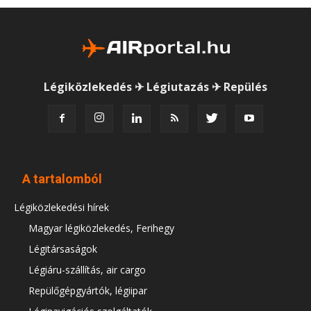
Légiközlekedés ✈ Légiutazás ✈ Repülés
A tartalomból
Légiközlekedési hírek
Magyar légiközlekedés, Ferihegy
Légitársaságok
Légiáru-szállítás, air cargo
Repülőgépgyártók, légiipar