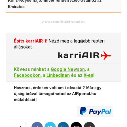
Rolls-Royce hajtóművet rendelt A380-asaihoz az
Emirates
A cikk a hirdetés alatt folytatódik.
Építs karriAIR-t!
Nézd meg a legújabb reptéri
állásokat:
Kövess minket a
Google Newson
, a
Facebookon
, a
LinkedInen
és az
X-en
!
Hasznos, érdekes volt amit olvastál? Már egy
újság árával támogathatod az AIRportal.hu
működését!