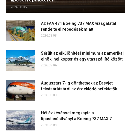
2026.08.05.
Az FAA 471 Boeing 737 MAX vizsgálatát
rendelte el repedések miatt
2026.08.08.
Sérült az elkülönítési minimum az amerikai
elnöki helikopter és egy utasszállító között
2026.08.06.
Augusztus 7-ig dönthetnek az Easyjet
felvásárlásáról az érdeklődő befektetők
2026.08.03.
Hét év késéssel megkapta a
típustanúsítványt a Boeing 737 MAX 7
2026.08.03.