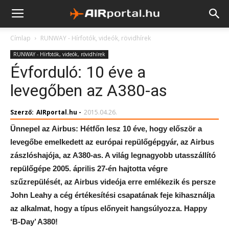
Címlap
RUNWAY - Hírfotók, videók, rövidhírek
RUNWAY - Hírfotók, videók, rövidhírek
Évforduló: 10 éve a
levegőben az A380-as
Szerző:
AIRportal.hu
-
2015.04.26.
Ünnepel az Airbus: Hétfőn lesz 10 éve, hogy először a
levegőbe emelkedett az európai repülőgépgyár, az Airbus
zászlóshajója, az A380-as. A világ legnagyobb utasszállító
repülőgépe 2005. április 27-én hajtotta végre
szűzrepülését, az Airbus videója erre emlékezik és persze
John Leahy a cég értékesítési csapatának feje kihasználja
az alkalmat, hogy a típus előnyeit hangsúlyozza. Happy
‘B-Day’ A380!