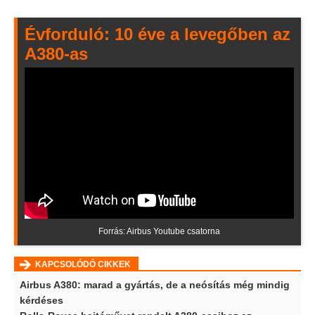
Évforduló: 10 éve a levegőben az
A380-as
Forrás: Airbus Youtube csatorna
KAPCSOLÓDÓ CIKKEK
Airbus A380: marad a gyártás, de a neósítás még mindig
kérdéses