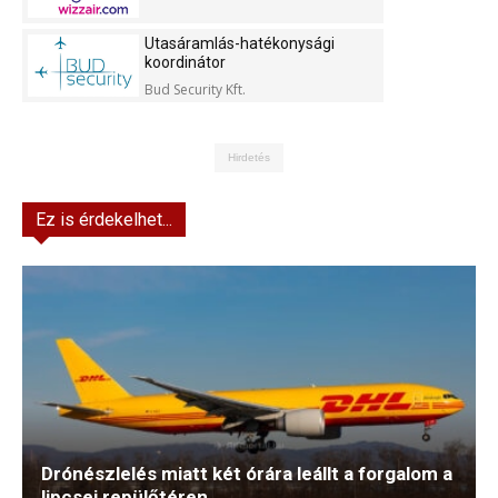
Utasáramlás-hatékonysági
koordinátor
Bud Security Kft.
Hirdetés
Ez is érdekelhet...
Drónészlelés miatt két órára leállt a forgalom a
lipcsei repülőtéren