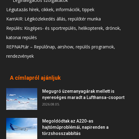
Léginavigációs szolgáltatók
Légiutazás hírek, cikkek, információk, tippek
KarriAIR: Légiközlekedés állás, repülőtér munka
Repülés: Kisgépes- és sportrepülés, helikopterek, drónok,
katonai repülés
REPNAPtár – Repülőnap, airshow, repülős programok,
rendezvények
A címlapról ajánljuk
Megugró üzemanyagárak mellett is
nyereséges maradt a Lufthansa-csoport
2026.08.05.
Megoldódtak az A220-as
hajtóműproblémái, napirenden a
törzshosszabbítás