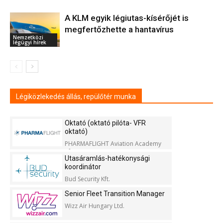
A KLM egyik légiutas-kísérőjét is
megfertőzhette a hantavírus
Nemzetközi
légügyi hírek
Légiközlekedés állás, repülőtér munka
Oktató (oktató pilóta- VFR
oktató)
PHARMAFLIGHT Aviation Academy
Kft.
Utasáramlás-hatékonysági
koordinátor
Bud Security Kft.
Senior Fleet Transition Manager
Wizz Air Hungary Ltd.