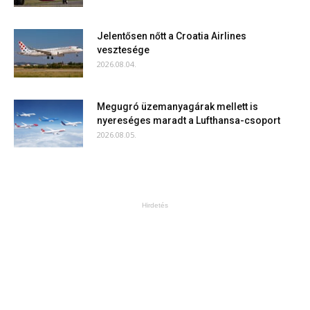
Jelentősen nőtt a Croatia Airlines
vesztesége
2026.08.04.
Megugró üzemanyagárak mellett is
nyereséges maradt a Lufthansa-csoport
2026.08.05.
Hirdetés