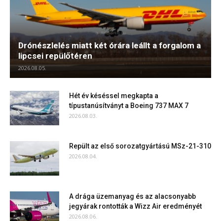
Drónészlelés miatt két órára leállt a forgalom a
lipcsei repülőtéren
2026.08.05.
Hét év késéssel megkapta a
típustanúsítványt a Boeing 737 MAX 7
2026.08.03.
Repült az első sorozatgyártású MSz-21-310
2026.08.04.
A drága üzemanyag és az alacsonyabb
jegyárak rontották a Wizz Air eredményét
2026.08.06.