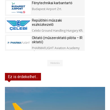
Fénytechnikai karbantartó
Budapest Airport Zrt.
Repülőtéri műszaki
eszközkezelő
Celebi Ground Handling Hungary Kft.
Oktató (műszeroktató pilóta – IR
oktató)
PHARMAFLIGHT Aviation Academy
Kft.
Hirdetés
Ez is érdekelhet...