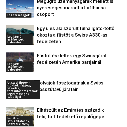
Megugró üzemanyagárak mellett is
nyereséges maradt a Lufthansa-
csoport
Légitársaságok
Egy ülés alá szorult fülhallgató-töltő
okozta a füstöt a Swiss A330-as
Légijármű
események,
fedélzetén
balesetek
Füstöt észleltek egy Swiss-járat
fedélzetén Amerika partjainál
Légijármű
események,
balesetek
Tolvajok fosztogatnak a Swiss
Utazási tippek-
trükkök, repjegy
vásárlás,
hosszútávú járatain
törzsutasprogramok,
légitársaságok
szabályai
Elkészült az Emirates századik
felújított fedélzetű repülőgépe
Fedélzeti
szolgáltatások,
utazási élmény