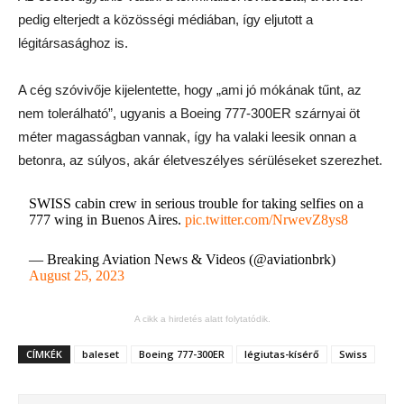
pedig elterjedt a közösségi médiában, így eljutott a
légitársasághoz is.
A cég szóvivője kijelentette, hogy „ami jó mókának tűnt, az
nem tolerálható”, ugyanis a Boeing 777-300ER szárnyai öt
méter magasságban vannak, így ha valaki leesik onnan a
betonra, az súlyos, akár életveszélyes sérüléseket szerezhet.
SWISS cabin crew in serious trouble for taking selfies on a
777 wing in Buenos Aires.
pic.twitter.com/NrwevZ8ys8
— Breaking Aviation News & Videos (@aviationbrk)
August 25, 2023
A cikk a hirdetés alatt folytatódik.
CÍMKÉK
baleset
Boeing 777-300ER
légiutas-kísérő
Swiss