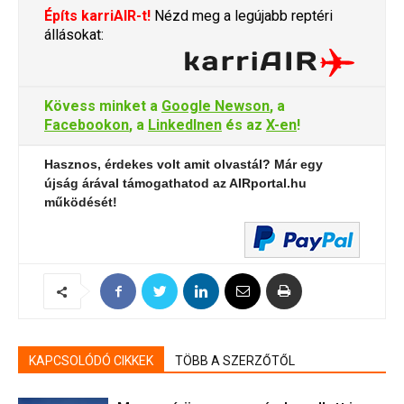
Építs karriAIR-t!
Nézd meg a legújabb reptéri
állásokat:
Kövess minket a
Google Newson
, a
Facebookon
, a
LinkedInen
és az
X-en
!
Hasznos, érdekes volt amit olvastál? Már egy
újság árával támogathatod az AIRportal.hu
működését!
KAPCSOLÓDÓ CIKKEK
TÖBB A SZERZŐTŐL