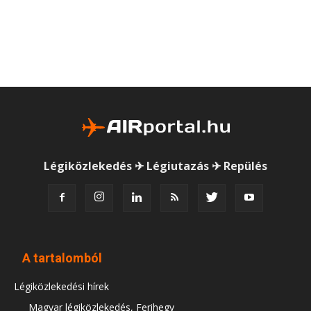
Légiközlekedés ✈ Légiutazás ✈ Repülés
A tartalomból
Légiközlekedési hírek
Magyar légiközlekedés, Ferihegy