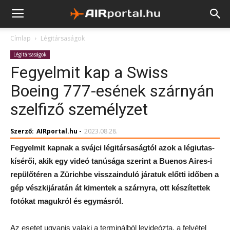
Címlap
Légitársaságok
Légitársaságok
Fegyelmit kap a Swiss
Boeing 777-esének szárnyán
szelfiző személyzet
Szerző:
AIRportal.hu
-
2023.08.28.
Fegyelmit kapnak a svájci légitársaságtól azok a légiutas-
kísérői, akik egy videó tanúsága szerint a Buenos Aires-i
repülőtéren a Zürichbe visszainduló járatuk előtti időben a
gép vészkijáratán át kimentek a szárnyra, ott készítettek
fotókat magukról és egymásról.
Az esetet ugyanis valaki a terminálból levideózta, a felvétel