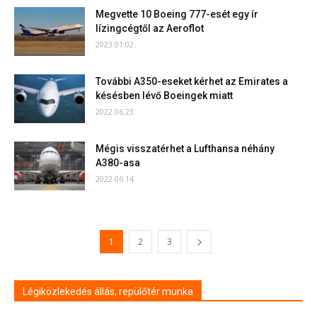
Megvette 10 Boeing 777-esét egy ír
lízingcégtől az Aeroflot
2023.01.02.
További A350-eseket kérhet az Emirates a
késésben lévő Boeingek miatt
2022.06.23.
Mégis visszatérhet a Lufthansa néhány
A380-asa
2022.06.14.
1
2
3
Légiközlekedés állás, repülőtér munka