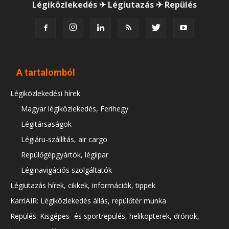
Légiközlekedés ✈ Légiutazás ✈ Repülés
A tartalomból
Légiközlekedési hírek
Magyar légiközlekedés, Ferihegy
Légitársaságok
Légiáru-szállítás, air cargo
Repülőgépgyártók, légiipar
Léginavigációs szolgáltatók
Légiutazás hírek, cikkek, információk, tippek
KarriAIR: Légiközlekedés állás, repülőtér munka
Repülés: Kisgépes- és sportrepülés, helikopterek, drónok,