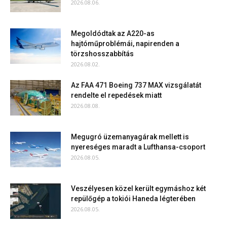
2026.08.06.
Megoldódtak az A220-as
hajtóműproblémái, napirenden a
törzshosszabbítás
2026.08.02.
Az FAA 471 Boeing 737 MAX vizsgálatát
rendelte el repedések miatt
2026.08.08.
Megugró üzemanyagárak mellett is
nyereséges maradt a Lufthansa-csoport
2026.08.05.
Veszélyesen közel került egymáshoz két
repülőgép a tokiói Haneda légterében
2026.08.05.