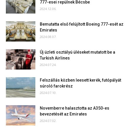
777-esei repülnek Bécsbe
2024.12.06.
Bemutatta első felújított Boeing 777-esét az
Emirates
2024.08.07.
Új üzleti osztályú üléseket mutatott be a
Turkish Airlines
2024.07.24.
Felszállás közben leesett kerék, futópályát
súroló farokrész
2024.07.10.
Novemberre halasztotta az A350-es
bevezetését az Emirates
2024.07.02.