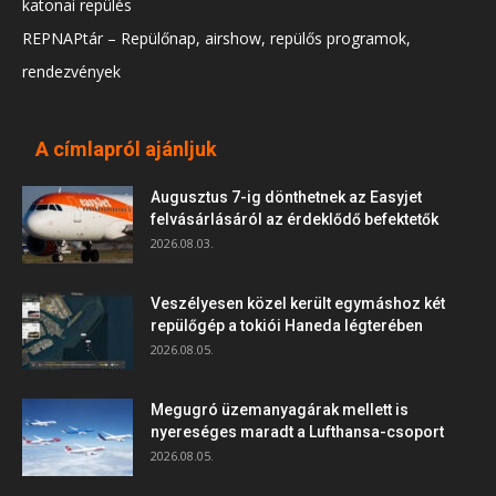
katonai repülés
REPNAPtár – Repülőnap, airshow, repülős programok,
rendezvények
A címlapról ajánljuk
Augusztus 7-ig dönthetnek az Easyjet
felvásárlásáról az érdeklődő befektetők
2026.08.03.
Veszélyesen közel került egymáshoz két
repülőgép a tokiói Haneda légterében
2026.08.05.
Megugró üzemanyagárak mellett is
nyereséges maradt a Lufthansa-csoport
2026.08.05.