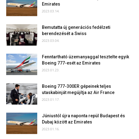
Emirates
2023.03.14.
Bemutatta új generációs fedélzeti
berendezését a Swiss
2023.03.04.
Fenntartható üzemanyaggal tesztelte egyik
Boeing 777-esét az Emirates
2023.01.23.
Boeing 777-300ER gépeinek teljes
utaskabinját megújítja az Air France
2023.01.17.
Júniustól újra naponta repül Budapest és
Dubaj között az Emirates
2023.01.16.