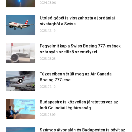
2024.03.06.
Utolsó gépét is visszahozta a jordániai
sivatagból a Swiss
2023.12.19.
Fegyelmit kap a Swiss Boeing 777-esének
szárnyán szelfiző személyzet
2023.08.28.
Tűzesetben sérült meg az Air Canada
Boeing 777-ese
2023.07.10.
Budapestre is közvetlen járatot tervez az
Indi Go indiai légitársaság
2023.06.09.
Számos útvonalán és Budapesten is bővít az