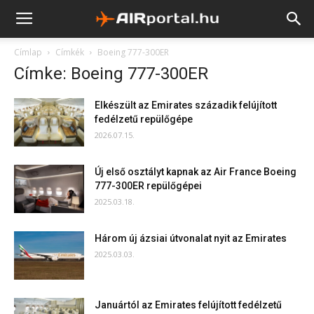
Címlap
Címkék
Boeing 777-300ER
Címke: Boeing 777-300ER
Elkészült az Emirates századik felújított
fedélzetű repülőgépe
2026.07.15.
Új első osztályt kapnak az Air France Boeing
777-300ER repülőgépei
2025.03.18.
Három új ázsiai útvonalat nyit az Emirates
2025.03.03.
Januártól az Emirates felújított fedélzetű