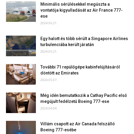
Minimális sérülésekkel megúszta a
vontatója kigyulladását az Air France 777-
ese
2024.06.21.
Egy halott és több sérült a Singapore Airlines
turbulenciába került járatán
2024.05.21.
További 71 repülőgépe kabinfelújításáról
döntött az Emirates
2024.05.07.
Még idén bemutatkozik a Cathay Pacific első
megújult fedélzetű Boeing 777-ese
2024.04.04.
Villám csapott az Air Canada felszálló
Boeing 777-esébe