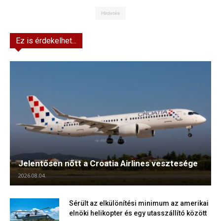
Hirdetés
Ez is érdekelhet...
Jelentősen nőtt a Croatia Airlines vesztesége
2026.08.04.
Sérült az elkülönítési minimum az amerikai
elnöki helikopter és egy utasszállító között