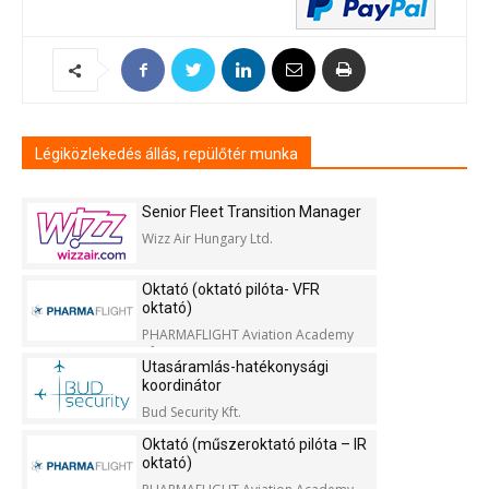
Légiközlekedés állás, repülőtér munka
Senior Fleet Transition Manager
Wizz Air Hungary Ltd.
Oktató (oktató pilóta- VFR
oktató)
PHARMAFLIGHT Aviation Academy
Kft.
Utasáramlás-hatékonysági
koordinátor
Bud Security Kft.
Oktató (műszeroktató pilóta – IR
oktató)