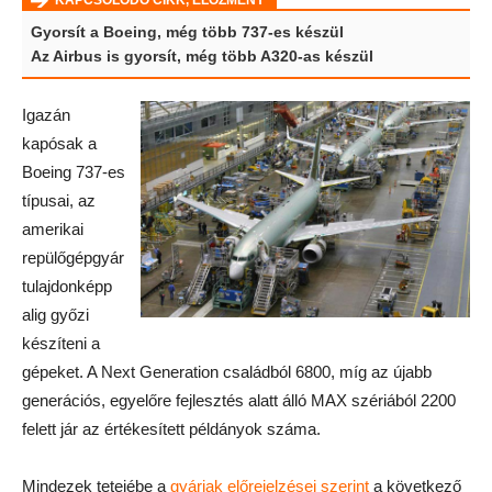
KAPCSOLÓDÓ CIKK, ELŐZMÉNY
Gyorsít a Boeing, még több 737-es készül
Az Airbus is gyorsít, még több A320-as készül
Igazán
kapósak a
Boeing 737-es
típusai, az
amerikai
repülőgépgyár
tulajdonképp
alig győzi
készíteni a
gépeket. A Next Generation családból 6800, míg az újabb
generációs, egyelőre fejlesztés alatt álló MAX szériából 2200
felett jár az értékesített példányok száma.
Mindezek tetejébe a
gyáriak előrejelzései szerint
a következő