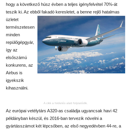
hogy a következő húsz évben a teljes igényfelvétel 70%-át
teszik ki. Az ebből fakadó keresletet, a benne
rejlő hatalmas
üzletet
természetesen
minden
repülőgépgyár,
így az
elsőszámú
konkurens, az
Airbus is
igyekszik
kihasználni.
A cikk a hirdetés alatt folytatódik.
Az európai vetélytárs A320-as családja ugyancsak havi 42
példányban készül, és 2016-ban tervezik növelni a
gyártásszámot két lépcsőben, az első negyedévben 44-re, a