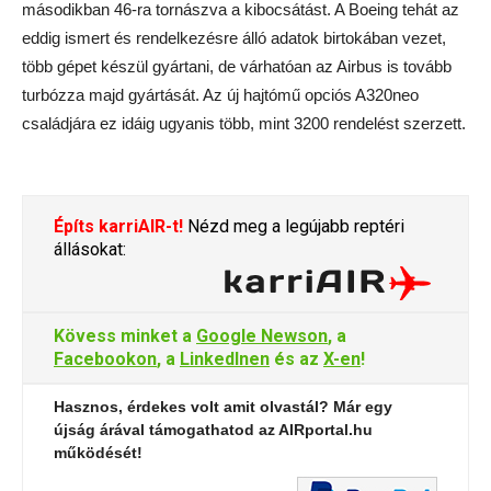
másodikban 46-ra tornászva a kibocsátást. A Boeing tehát az
eddig ismert és rendelkezésre álló adatok birtokában vezet,
több gépet készül gyártani, de várhatóan az Airbus is tovább
turbózza majd gyártását. Az új hajtómű opciós A320neo
családjára ez idáig ugyanis több, mint 3200 rendelést szerzett.
Építs karriAIR-t!
Nézd meg a legújabb reptéri
állásokat:
Kövess minket a
Google Newson
, a
Facebookon
, a
LinkedInen
és az
X-en
!
Hasznos, érdekes volt amit olvastál? Már egy
újság árával támogathatod az AIRportal.hu
működését!