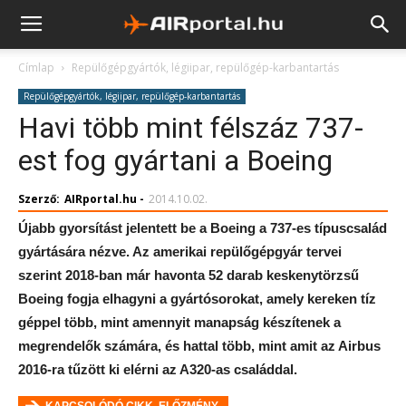
Címlap
Repülőgépgyártók, légiipar, repülőgép-karbantartás
Repülőgépgyártók, légiipar, repülőgép-karbantartás
Havi több mint félszáz 737-
est fog gyártani a Boeing
Szerző:
AIRportal.hu
-
2014.10.02.
Újabb gyorsítást jelentett be a Boeing a 737-es típuscsalád
gyártására nézve. Az amerikai repülőgépgyár tervei
szerint 2018-ban már havonta 52 darab keskenytörzsű
Boeing fogja elhagyni a gyártósorokat, amely kereken tíz
géppel több, mint amennyit manapság készítenek a
megrendelők számára, és hattal több, mint amit az Airbus
2016-ra tűzött ki elérni az A320-as családdal.