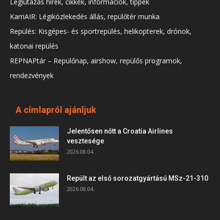
Légiutazás hírek, cikkek, információk, tippek
KarriAIR: Légiközlekedés állás, repülőtér munka
Repülés: Kisgépes- és sportrepülés, helikopterek, drónok,
katonai repülés
REPNAPtár – Repülőnap, airshow, repülős programok,
rendezvények
A címlapról ajánljuk
Jelentősen nőtt a Croatia Airlines
vesztesége
2026.08.04.
Repült az első sorozatgyártású MSz-21-310
2026.08.04.