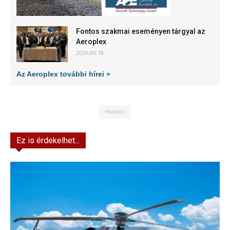
Fontos szakmai eseményen tárgyal az
Aeroplex
2026.06.18.
Az Aeroplex további hírei »
Hirdetés
Ez is érdekelhet...