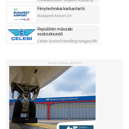
PHARMAFLIGHT Aviation Academy
Kft.
Fénytechnikai karbantartó
Budapest Airport Zrt.
Repülőtéri műszaki
eszközkezelő
Celebi Ground Handling Hungary Kft.
A rovat szakmai partnere