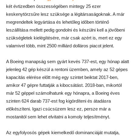
két évtizedben összességében mintegy 25 ezer
keskenytörzsűre lesz szüksége a légitársaságoknak. A már
megrendeltek legyártása és lehetőleg időben történő
leszállítása mellett pedig gondolni és készülni kell a jövőbeni
szükségletek kielégítésére, már csak azért is, mert ez egy
valamivel több, mint 2500 milliárd dolláros piacot jelent.
A Boeing manapság sem gyárt kevés 737-est, egy hónap alatt
jelenleg 42 gép készül a rentoni üzemben, amely az 52 gépes
kapacitás elérése előtt még egy szintet beiktat 2017-ben,
amikor 47 gépre futtatják a kibocsátást. 2018-ban, mikortól
már 52 géppel számolhatunk egy hónapra, a Boeing éves
szinten 624 darab 737-est fog kigördíteni és átadásra
előkészíteni. Igazi csúcsüzem lesz ez, persze már a
mostanitól sem lehet elvitatni a komoly teljesítményt.
Az egyfolyosós gépek kiemelkedő dominanciáját mutatja,