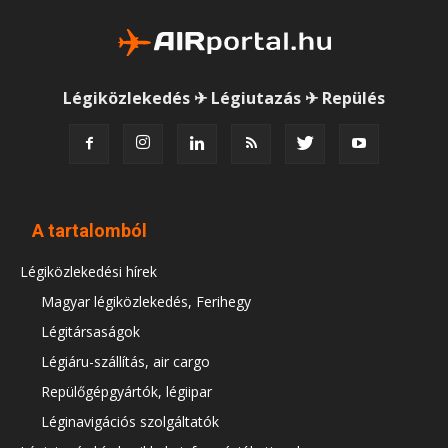
Légiközlekedés ✈ Légiutazás ✈ Repülés
A tartalomból
Légiközlekedési hírek
Magyar légiközlekedés, Ferihegy
Légitársaságok
Légiáru-szállítás, air cargo
Repülőgépgyártók, légiipar
Léginavigációs szolgáltatók