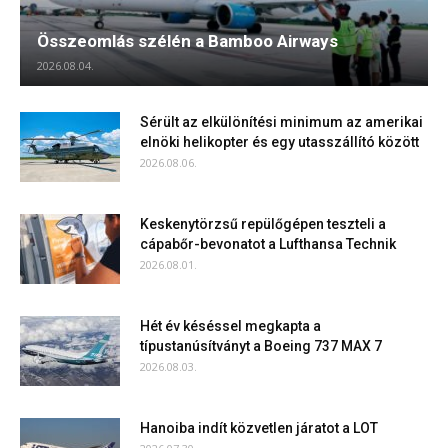
Összeomlás szélén a Bamboo Airways
2026.08.04.
Sérült az elkülönítési minimum az amerikai
elnöki helikopter és egy utasszállító között
2026.08.06.
Keskenytörzsű repülőgépen teszteli a
cápabőr-bevonatot a Lufthansa Technik
2026.08.01.
Hét év késéssel megkapta a
típustanúsítványt a Boeing 737 MAX 7
2026.08.03.
Hanoiba indít közvetlen járatot a LOT