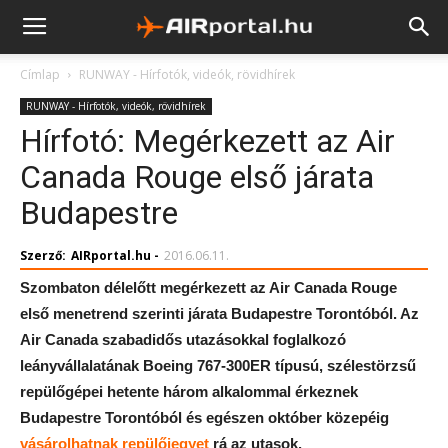
Címlap
RUNWAY - Hírfotók, videók, rövidhírek
RUNWAY - Hírfotók, videók, rövidhírek
Hírfotó: Megérkezett az Air
Canada Rouge első járata
Budapestre
Szerző:
AIRportal.hu
-
2016.06.11.
Szombaton délelőtt megérkezett az Air Canada Rouge
első menetrend szerinti járata Budapestre Torontóból. Az
Air Canada szabadidős utazásokkal foglalkozó
leányvállalatának Boeing 767-300ER típusú, szélestörzsű
repülőgépei hetente három alkalommal érkeznek
Budapestre Torontóból és egészen október közepéig
vásárolhatnak repülőjegyet
rá az utasok.