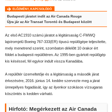
ELŐZMÉNY, KAPCSOLÓDÓ
Budapesti járatot indít az Air Canada Rouge
Újra jár az Air Transat Torontó és Budapest között
Az első AC1910 számú járatot a légitársaság C-FMWQ
lajstromjelű Boeing 767-333(ER) típusú repülőgépe teljesítette,
mely menetrend szerint, szombaton délelőtt 10 órakor ért
földet a budapesti repülőtéren. Az 1995-ben gyártott repülőgép
kis késéssel, fél egykor indult vissza Kanadába.
A repülőtér üzemeltetője és a légitársaság a második járat
érkezésére, 2016. június 14. keddre szervezte meg a járat
ünnepélyes fogadását, így az ilyenkor szokásos vízsugaras
köszöntés is kedden várható.
Hírfotó: Megérkezett az Air Canada