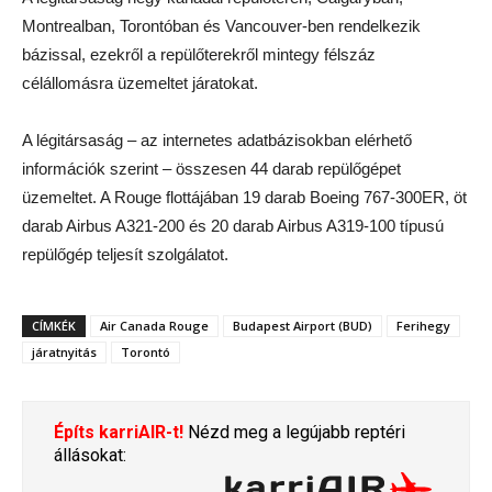
Montrealban, Torontóban és Vancouver-ben rendelkezik
bázissal, ezekről a repülőterekről mintegy félszáz
célállomásra üzemeltet járatokat.
A légitársaság – az internetes adatbázisokban elérhető
információk szerint – összesen 44 darab repülőgépet
üzemeltet. A Rouge flottájában 19 darab Boeing 767-300ER, öt
darab Airbus A321-200 és 20 darab Airbus A319-100 típusú
repülőgép teljesít szolgálatot.
CÍMKÉK
Air Canada Rouge
Budapest Airport (BUD)
Ferihegy
járatnyitás
Torontó
Építs karriAIR-t!
Nézd meg a legújabb reptéri
állásokat: