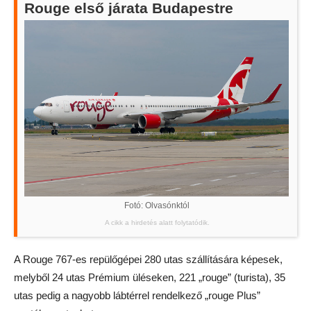
Rouge első járata Budapestre
Fotó: Olvasónktól
A cikk a hirdetés alatt folytatódik.
A Rouge 767-es repülőgépei 280 utas szállítására képesek,
melyből 24 utas Prémium üléseken, 221 „rouge” (turista), 35
utas pedig a nagyobb lábtérrel rendelkező „rouge Plus”