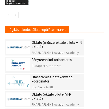
magyar
légiközlekedés
Légiközlekedés állás, repülőtér munka
Oktató (műszeroktató pilóta – IR
oktató)
PHARMAFLIGHT Aviation Academy
Kft.
Fénytechnikai karbantartó
Budapest Airport Zrt.
Utasáramlás-hatékonysági
koordinátor
Bud Security Kft.
Oktató (oktató pilóta- VFR
oktató)
PHARMAFLIGHT Aviation Academy
Kft.