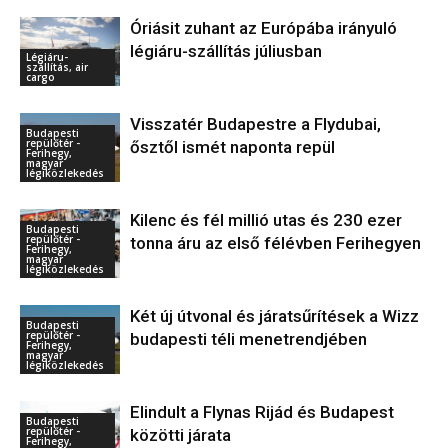
Óriásit zuhant az Európába irányuló
légiáru-szállítás júliusban
Légiáru-
szállítás, air
cargo
Visszatér Budapestre a Flydubai,
Budapesti
repülőtér -
ősztől ismét naponta repül
Ferihegy,
magyar
légiközlekedés
Kilenc és fél millió utas és 230 ezer
Budapesti
repülőtér -
tonna áru az első félévben Ferihegyen
Ferihegy,
magyar
légiközlekedés
Két új útvonal és járatsűrítések a Wizz
Budapesti
repülőtér -
budapesti téli menetrendjében
Ferihegy,
magyar
légiközlekedés
Elindult a Flynas Rijád és Budapest
Budapesti
repülőtér -
közötti járata
Ferihegy,