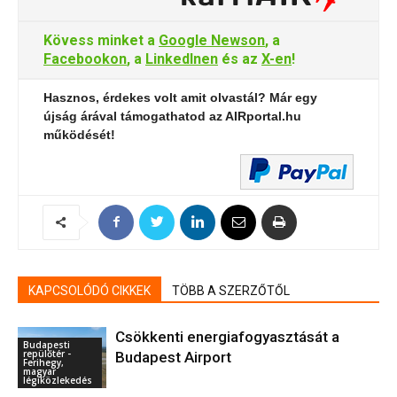
Kövess minket a
Google Newson
, a
Facebookon
, a
LinkedInen
és az
X-en
!
Hasznos, érdekes volt amit olvastál? Már egy
újság árával támogathatod az AIRportal.hu
működését!
KAPCSOLÓDÓ CIKKEK
TÖBB A SZERZŐTŐL
Csökkenti energiafogyasztását a
Budapesti
repülőtér -
Budapest Airport
Ferihegy,
magyar
légiközlekedés