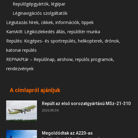
Repülőgépgyártók, légiipar
Léginavigációs szolgáltatók
Légiutazás hírek, cikkek, információk, tippek
KarriAIR: Légiközlekedés állás, repülőtér munka
Repülés: Kisgépes- és sportrepülés, helikopterek, drónok,
katonai repülés
REPNAPtár – Repülőnap, airshow, repülős programok,
rendezvények
A címlapról ajánljuk
Repült az első sorozatgyártású MSz-21-310
2026.08.04.
Megoldódtak az A220-as