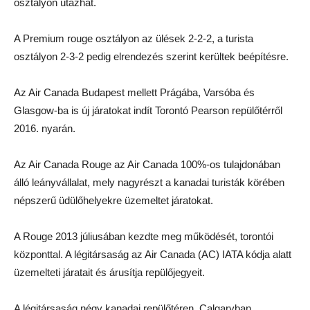
osztályon utazhat.
A Premium rouge osztályon az ülések 2-2-2, a turista
osztályon 2-3-2 pedig elrendezés szerint kerültek beépítésre.
Az Air Canada Budapest mellett Prágába, Varsóba és
Glasgow-ba is új járatokat indít Torontó Pearson repülőtérről
2016. nyarán.
Az Air Canada Rouge az Air Canada 100%-os tulajdonában
álló leányvállalat, mely nagyrészt a kanadai turisták körében
népszerű üdülőhelyekre üzemeltet járatokat.
A Rouge 2013 júliusában kezdte meg működését, torontói
központtal. A légitársaság az Air Canada (AC) IATA kódja alatt
üzemelteti járatait és árusítja repülőjegyeit.
A légitársaság négy kanadai repülőtéren, Calgaryban,