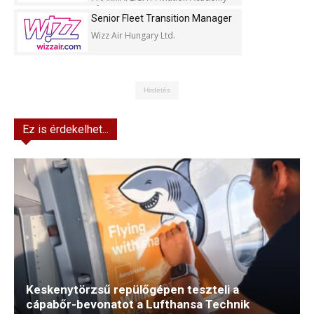
Kft.
Senior Fleet Transition Manager
Wizz Air Hungary Ltd.
Hirdetés
Ez is érdekelhet...
Keskenytörzsű repülőgépen teszteli a
cápabőr-bevonatot a Lufthansa Technik