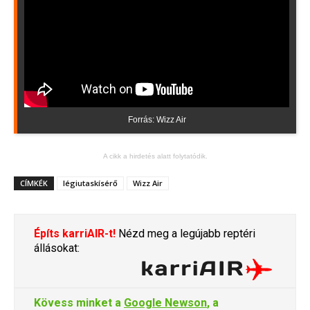
Forrás: Wizz Air
A cikk a hirdetés alatt folytatódik.
CÍMKÉK
légiutaskísérő
Wizz Air
Építs karriAIR-t!
Nézd meg a legújabb reptéri
állásokat:
Kövess minket a
Google Newson
, a