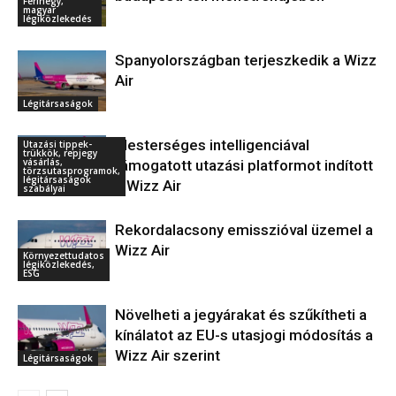
Ferihegy,
magyar
légiközlekedés
Spanyolországban terjeszkedik a Wizz
Air
Légitársaságok
Mesterséges intelligenciával
Utazási tippek-
trükkök, repjegy
vásárlás,
támogatott utazási platformot indított
törzsutasprogramok,
légitársaságok
a Wizz Air
szabályai
Rekordalacsony emisszióval üzemel a
Wizz Air
Környezettudatos
légiközlekedés,
ESG
Növelheti a jegyárakat és szűkítheti a
kínálatot az EU-s utasjogi módosítás a
Wizz Air szerint
Légitársaságok