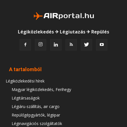
Légiközlekedés ✈ Légiutazás ✈ Repülés
A tartalomból
Légiközlekedési hírek
Magyar légiközlekedés, Ferihegy
Légitársaságok
Légiáru-szállítás, air cargo
Repülőgépgyártók, légiipar
Léginavigációs szolgáltatók