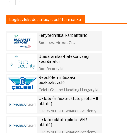
Légiközlekedés állás, repülőtér munka
Fénytechnikai karbantartó
Budapest Airport Zrt.
Utasáramlás-hatékonysági
koordinátor
Bud Security Kft.
Repülőtéri műszaki
eszközkezelő
Celebi Ground Handling Hungary Kft.
Oktató (műszeroktató pilóta – IR
oktató)
PHARMAFLIGHT Aviation Academy
Kft.
Oktató (oktató pilóta- VFR
oktató)
PHARMAFLIGHT Aviation Academy