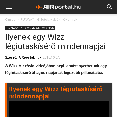
Címlap
RUNWAY - Hírfotók, videók, rövidhírek
RUNWAY - Hírfotók, videók, rövidhírek
Ilyenek egy Wizz
légiutaskísérő mindennapjai
Szerző:
AIRportal.hu
-
2016.10.07.
A Wizz Air rövid videójában bepillantást nyerhetünk egy
légiutaskísérő átlagos napjának legszebb pillanataiba.
Ilyenek egy Wizz légiutaskísérő
mindennapjai