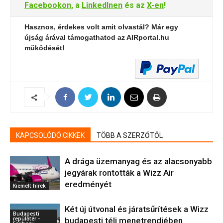
Facebookon
, a
LinkedInen
és az
X-en
!
Hasznos, érdekes volt amit olvastál? Már egy
újság árával támogathatod az AIRportal.hu
működését!
KAPCSOLÓDÓ CIKKEK
TÖBB A SZERZŐTŐL
A drága üzemanyag és az alacsonyabb
jegyárak rontották a Wizz Air
eredményét
Kiemelt hírek
Két új útvonal és járatsűrítések a Wizz
Budapesti
repülőtér -
budapesti téli menetrendjében