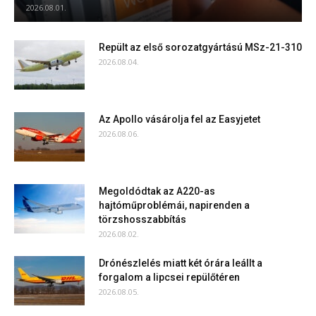
2026.08.01.
Repült az első sorozatgyártású MSz-21-310
2026.08.04.
Az Apollo vásárolja fel az Easyjetet
2026.08.06.
Megoldódtak az A220-as
hajtóműproblémái, napirenden a
törzshosszabbítás
2026.08.02.
Drónészlelés miatt két órára leállt a
forgalom a lipcsei repülőtéren
2026.08.05.