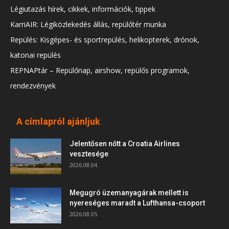
Légiutazás hírek, cikkek, információk, tippek
KarriAIR: Légiközlekedés állás, repülőtér munka
Repülés: Kisgépes- és sportrepülés, helikopterek, drónok,
katonai repülés
REPNAPtár – Repülőnap, airshow, repülős programok,
rendezvények
A címlapról ajánljuk
Jelentősen nőtt a Croatia Airlines
vesztesége
2026.08.04.
Megugró üzemanyagárak mellett is
nyereséges maradt a Lufthansa-csoport
2026.08.05.