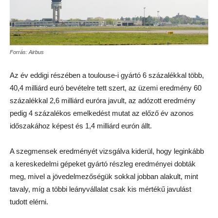
Forrás: Airbus
Az év eddigi részében a toulouse-i gyártó 6 százalékkal több,
40,4 milliárd euró bevételre tett szert, az üzemi eredmény 60
százalékkal 2,6 milliárd euróra javult, az adózott eredmény
pedig 4 százalékos emelkedést mutat az előző év azonos
időszakához képest és 1,4 milliárd eurón állt.
A szegmensek eredményét vizsgálva kiderül, hogy leginkább
a kereskedelmi gépeket gyártó részleg eredményei dobták
meg, mivel a jövedelmezőségük sokkal jobban alakult, mint
tavaly, míg a többi leányvállalat csak kis mértékű javulást
tudott elérni.