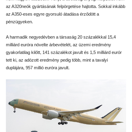
az A320neók gyártásának felpörgetése hajtotta. Sokkal inkább
az A350-eses egyre gyorsuló átadása érződött a
pénzügyeken.
A harmadik negyedévben a társaság 20 százalékkal 15,4
milliárd euróra növelte árbevételét, az üzemi eredmény
gyakorlatilag kilőtt, 141 százalékot javult és 1,5 milliárd eurór
tett ki, az adózott eredmény pedig több, mint a tavalyi
duplájára, 957 millió euróra javult.