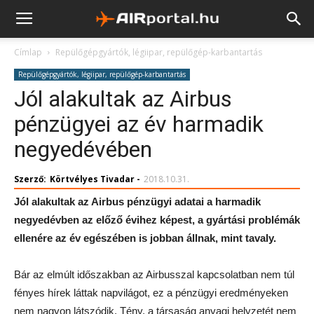
Címlap
Repülőgépgyártók, légiipar, repülőgép-karbantartás
Repülőgépgyártók, légiipar, repülőgép-karbantartás
Jól alakultak az Airbus
pénzügyei az év harmadik
negyedévében
Szerző:
Körtvélyes Tivadar
-
2018.10.31.
Jól alakultak az Airbus pénzügyi adatai a harmadik
negyedévben az előző évihez képest, a gyártási problémák
ellenére az év egészében is jobban állnak, mint tavaly.
Bár az elmúlt időszakban az Airbusszal kapcsolatban nem túl
fényes hírek láttak napvilágot, ez a pénzügyi eredményeken
nem nagyon látszódik. Tény, a társaság anyagi helyzetét nem