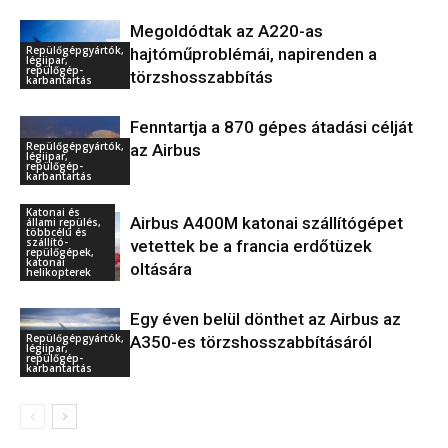
Megoldódtak az A220-as
Repülőgépgyártók,
hajtóműproblémái, napirenden a
légiipar,
repülőgép-
törzshosszabbítás
karbantartás
Fenntartja a 870 gépes átadási célját
Repülőgépgyártók,
az Airbus
légiipar,
repülőgép-
karbantartás
Katonai és
Airbus A400M katonai szállítógépet
állami repülés,
többcélú és
szállító-
vetettek be a francia erdőtüzek
repülőgépek,
katonai
oltására
helikopterek
Egy éven belül dönthet az Airbus az
Repülőgépgyártók,
A350-es törzshosszabbításáról
légiipar,
repülőgép-
karbantartás