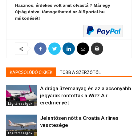
Hasznos, érdekes volt amit olvastál? Már egy
újság árával támogathatod az AIRportal.hu
működését!
KAPCSOLÓDÓ CIKKEK
TÖBB A SZERZŐTŐL
A drága üzemanyag és az alacsonyabb
jegyárak rontották a Wizz Air
eredményét
Légitársaságok
Jelentősen nőtt a Croatia Airlines
vesztesége
Légitársaságok