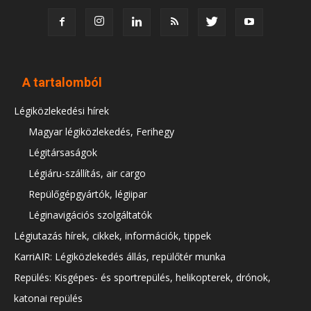
A tartalomból
Légiközlekedési hírek
Magyar légiközlekedés, Ferihegy
Légitársaságok
Légiáru-szállítás, air cargo
Repülőgépgyártók, légiipar
Léginavigációs szolgáltatók
Légiutazás hírek, cikkek, információk, tippek
KarriAIR: Légiközlekedés állás, repülőtér munka
Repülés: Kisgépes- és sportrepülés, helikopterek, drónok,
katonai repülés