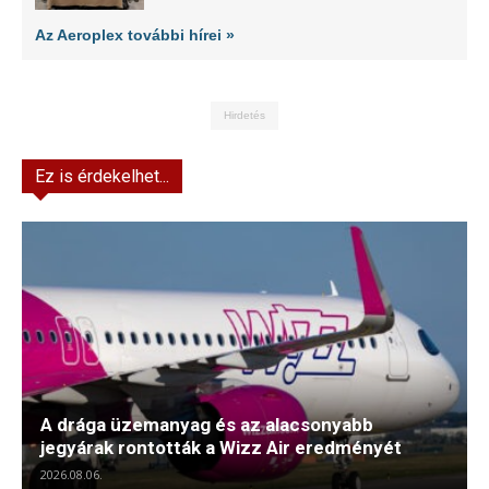
Az Aeroplex további hírei »
Hirdetés
Ez is érdekelhet...
A drága üzemanyag és az alacsonyabb
jegyárak rontották a Wizz Air eredményét
2026.08.06.