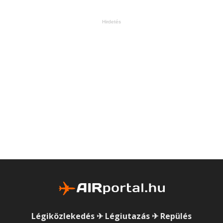
Hirdetés
Légiközlekedés ✈ Légiutazás ✈ Repülés