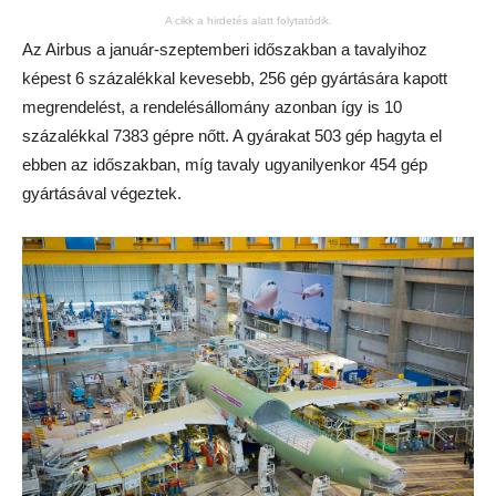
A cikk a hirdetés alatt folytatódik.
Az Airbus a január-szeptemberi időszakban a tavalyihoz
képest 6 százalékkal kevesebb, 256 gép gyártására kapott
megrendelést, a rendelésállomány azonban így is 10
százalékkal 7383 gépre nőtt. A gyárakat 503 gép hagyta el
ebben az időszakban, míg tavaly ugyanilyenkor 454 gép
gyártásával végeztek.