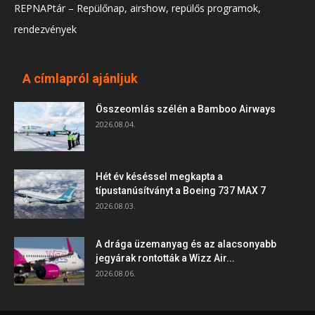
REPNAPtár – Repülőnap, airshow, repülős programok,
rendezvények
A címlapról ajánljuk
Összeomlás szélén a Bamboo Airways
2026.08.04.
Hét év késéssel megkapta a
típustanúsítványt a Boeing 737 MAX 7
2026.08.03.
A drága üzemanyag és az alacsonyabb
jegyárak rontották a Wizz Air...
2026.08.06.