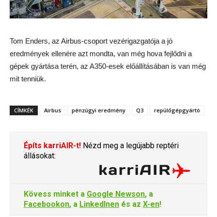
Tom Enders, az Airbus-csoport vezérigazgatója a jó
eredmények ellenére azt mondta, van még hova fejlődni a
gépek gyártása terén, az A350-esek előállításában is van még
mit tenniük.
CÍMKÉK
Airbus
pénzügyi eredmény
Q3
repülőgépgyártó
Építs karriAIR-t!
Nézd meg a legújabb reptéri
állásokat:
Kövess minket a
Google Newson
, a
Facebookon
, a
LinkedInen
és az
X-en
!