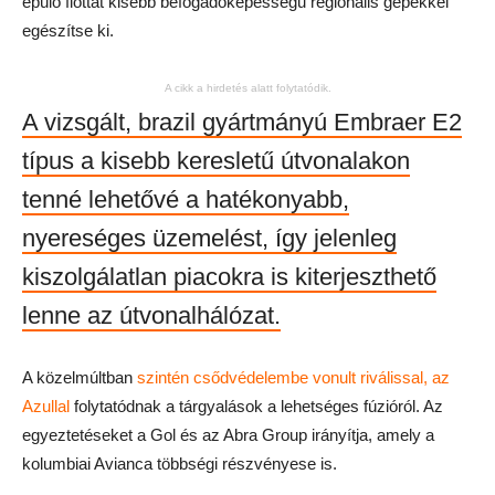
épülő flottát kisebb befogadóképességű regionális gépekkel
egészítse ki.
A cikk a hirdetés alatt folytatódik.
A vizsgált, brazil gyártmányú Embraer E2
típus a kisebb keresletű útvonalakon
tenné lehetővé a hatékonyabb,
nyereséges üzemelést, így jelenleg
kiszolgálatlan piacokra is kiterjeszthető
lenne az útvonalhálózat.
A közelmúltban
szintén csődvédelembe vonult riválissal, az
Azullal
folytatódnak a tárgyalások a lehetséges fúzióról. Az
egyeztetéseket a Gol és az Abra Group irányítja, amely a
kolumbiai Avianca többségi részvényese is.