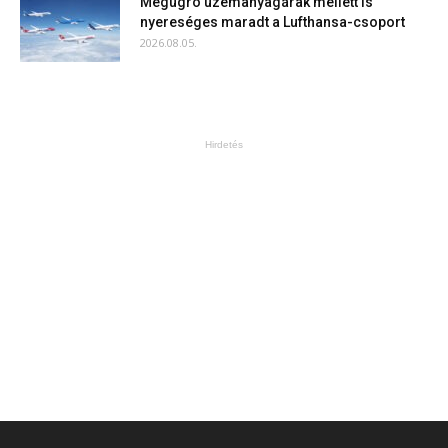
Megugró üzemanyagárak mellett is
nyereséges maradt a Lufthansa-csoport
2026.08.05.
Hirdetés