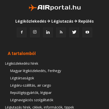
Légiközlekedés ✈ Légiutazás ✈ Repülés
A tartalomból
Légiközlekedési hírek
Magyar légiközlekedés, Ferihegy
Légitársaságok
Légiáru-szállítás, air cargo
Repülőgépgyártók, légiipar
Léginavigációs szolgáltatók
Légiutazás hírek, cikkek, információk, tippek