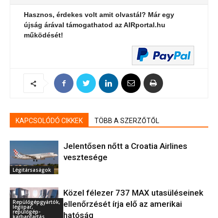
Hasznos, érdekes volt amit olvastál? Már egy
újság árával támogathatod az AIRportal.hu
működését!
KAPCSOLÓDÓ CIKKEK
TÖBB A SZERZŐTŐL
Jelentősen nőtt a Croatia Airlines
vesztesége
Légitársaságok
Közel félezer 737 MAX utasüléseinek
Repülőgépgyártók,
ellenőrzését írja elő az amerikai
légiipar,
repülőgép-
hatóság
karbantartás