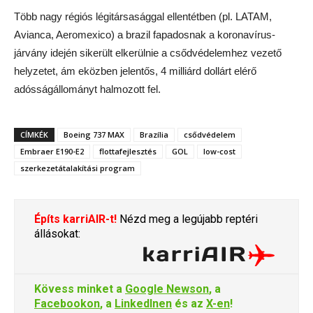
Több nagy régiós légitársasággal ellentétben (pl. LATAM,
Avianca, Aeromexico) a brazil fapadosnak a koronavírus-
járvány idején sikerült elkerülnie a csődvédelemhez vezető
helyzetet, ám eközben jelentős, 4 milliárd dollárt elérő
adósságállományt halmozott fel.
CÍMKÉK
Boeing 737 MAX
Brazília
csődvédelem
Embraer E190-E2
flottafejlesztés
GOL
low-cost
szerkezetátalakítási program
Építs karriAIR-t!
Nézd meg a legújabb reptéri
állásokat:
Kövess minket a
Google Newson
, a
Facebookon
, a
LinkedInen
és az
X-en
!