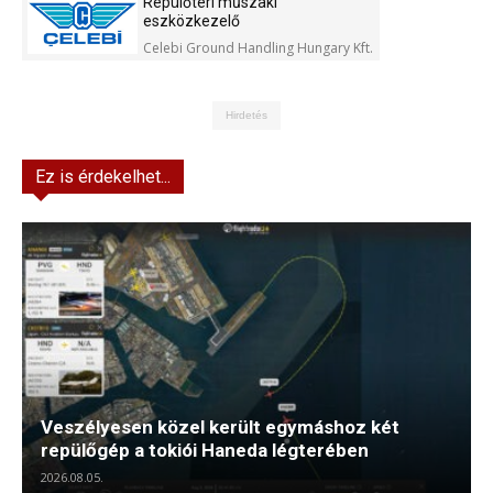
Repülőtéri műszaki
eszközkezelő
Celebi Ground Handling Hungary Kft.
Hirdetés
Ez is érdekelhet...
Veszélyesen közel került egymáshoz két
repülőgép a tokiói Haneda légterében
2026.08.05.