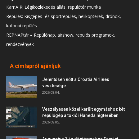
KarriAIR: Légiközlekedés állás, repülőtér munka
Repülés: Kisgépes- és sportrepülés, helikopterek, drónok,
katonai repülés
REPNAPtár – Repülőnap, airshow, repülős programok,
rendezvények
A címlapról ajánljuk
Jelentősen nőtt a Croatia Airlines
vesztesége
2026.08.04.
Veszélyesen közel került egymáshoz két
repülőgép a tokiói Haneda légterében
2026.08.05.