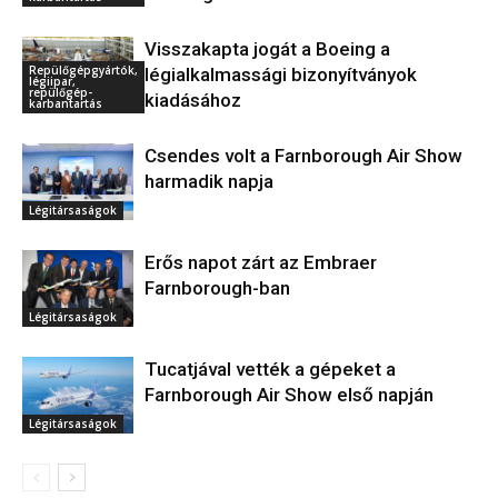
Visszakapta jogát a Boeing a
Repülőgépgyártók,
légialkalmassági bizonyítványok
légiipar,
repülőgép-
kiadásához
karbantartás
Csendes volt a Farnborough Air Show
harmadik napja
Légitársaságok
Erős napot zárt az Embraer
Farnborough-ban
Légitársaságok
Tucatjával vették a gépeket a
Farnborough Air Show első napján
Légitársaságok