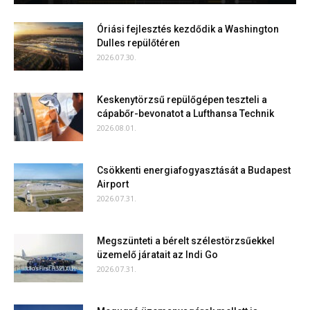
Óriási fejlesztés kezdődik a Washington
Dulles repülőtéren
2026.07.30.
Keskenytörzsű repülőgépen teszteli a
cápabőr-bevonatot a Lufthansa Technik
2026.08.01.
Csökkenti energiafogyasztását a Budapest
Airport
2026.07.31.
Megszünteti a bérelt szélestörzsűekkel
üzemelő járatait az Indi Go
2026.07.31.