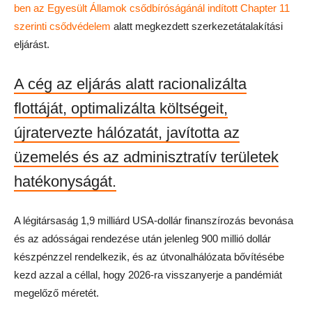
ben az Egyesült Államok csődbíróságánál indított Chapter 11
szerinti csődvédelem
alatt megkezdett szerkezetátalakítási
eljárást.
A cég az eljárás alatt racionalizálta
flottáját, optimalizálta költségeit,
újratervezte hálózatát, javította az
üzemelés és az adminisztratív területek
hatékonyságát.
A légitársaság 1,9 milliárd USA-dollár finanszírozás bevonása
és az adósságai rendezése után jelenleg 900 millió dollár
készpénzzel rendelkezik, és az útvonalhálózata bővítésébe
kezd azzal a céllal, hogy 2026-ra visszanyerje a pandémiát
megelőző méretét.