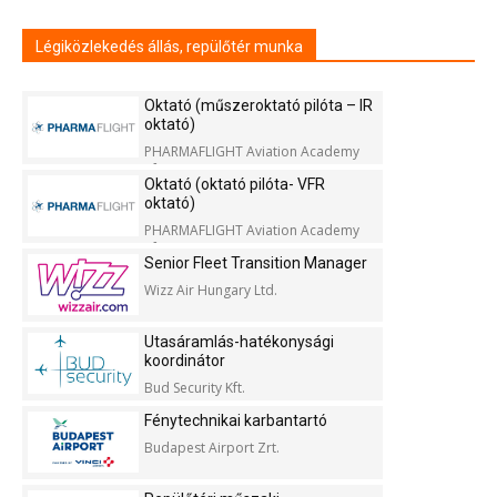
Légiközlekedés állás, repülőtér munka
Oktató (műszeroktató pilóta – IR
oktató)
PHARMAFLIGHT Aviation Academy
Kft.
Oktató (oktató pilóta- VFR
oktató)
PHARMAFLIGHT Aviation Academy
Kft.
Senior Fleet Transition Manager
Wizz Air Hungary Ltd.
Utasáramlás-hatékonysági
koordinátor
Bud Security Kft.
Fénytechnikai karbantartó
Budapest Airport Zrt.