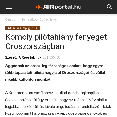
Címlap
Nemzetközi légügyi hírek
Nemzetközi légügyi hírek
Komoly pilótahiány fenyeget
Oroszországban
Szerző:
AIRportal.hu
-
2017.06.13.
Aggódnak az orosz légitársaságok amiatt, hogy egyre
több tapasztalt pilóta hagyja el Oroszországot és vállal
inkább külföldön munkát.
A Kommerszant című orosz politikai-gazdasági napilap
ágazati forrásoktól úgy értesült, hogy az utóbbi 2,5 év alatt a
legjobban felkészült és kiváló angoltudással rendelkező pilóták
közül több mint háromszázan – repülőgép parancsnokok és