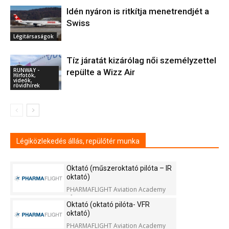
Idén nyáron is ritkítja menetrendjét a
Swiss
Légitársaságok
Tíz járatát kizárólag női személyzettel
RUNWAY -
repülte a Wizz Air
Hírfotók,
videók,
rövidhírek
Légiközlekedés állás, repülőtér munka
Oktató (műszeroktató pilóta – IR
oktató)
PHARMAFLIGHT Aviation Academy
Kft.
Oktató (oktató pilóta- VFR
oktató)
PHARMAFLIGHT Aviation Academy