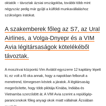
oktatók – távoztak ázsiai országokba, további több mint
négyszáz pedig már gyűjti a külföldi munkavállaláshoz
szükséges iratokat.
A szakemberek főleg az S7, az Ural
Airlines, a Volga-Dnyepr és a VIM
Avia légitársaságok kötelékéből
távoztak.
A moszkvai központú Vim Aviától egyszerre 12 kapitány lépett
ki, ez volt a fő oka annak, hogy a napokban felborult a
menetrend, tömegesen késtek a járatok. A légitársaság
megerősítette, hogy több pilótája Kínába, Indiába és
Vietnamba szerződött át. A VIM Avia szerint a repülőgép-
parancsnokok főleg anyagi okok miatt vállalnak Ázsiában