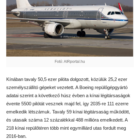
Fotó: AIRportal.hu
Kínában tavaly 50,5 ezer pilóta dolgozott, közülük 25,2 ezer
személyszállító gépeket vezetett. A Boeing repülőgépgyártó
adatai szerint a következő húsz évben a kínai légitársaságok
évente 5500 pilótát vesznek majd fel, így 2035-re 111 ezerre
emelkedik létszámuk. Tavaly 59 kínai légitársaság működött,
és utasaik száma 12 százalékkal 488 millióra emelkedett. A
218 kínai repülőtéren több mint egymilliárd utas fordult meg
2016-ban.