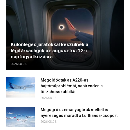
Különleges járatokkal készülnek a
légitársaságok az augusztus 12-i
napfogyatkozásra
2026.08.06.
Megoldódtak az A220-as
hajtóműproblémái, napirenden a
törzshosszabbítás
2026.08.02.
Megugró üzemanyagárak mellett is
nyereséges maradt a Lufthansa-csoport
2026.08.05.