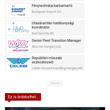
Kft.
Fénytechnikai karbantartó
Budapest Airport Zrt.
Utasáramlás-hatékonysági
koordinátor
Bud Security Kft.
Senior Fleet Transition Manager
Wizz Air Hungary Ltd.
Repülőtéri műszaki
eszközkezelő
Celebi Ground Handling Hungary Kft.
Hirdetés
Ez is érdekelhet...