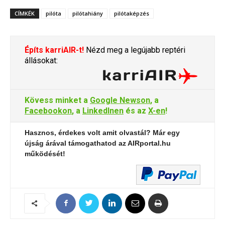
CÍMKÉK
pilóta
pilótahiány
pilótaképzés
Építs karriAIR-t!
Nézd meg a legújabb reptéri
állásokat:
Kövess minket a
Google Newson
, a
Facebookon
, a
LinkedInen
és az
X-en
!
Hasznos, érdekes volt amit olvastál? Már egy
újság árával támogathatod az AIRportal.hu
működését!