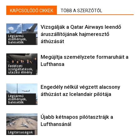
KAPCSOLÓDÓ CIKKEK
TÖBB A SZERZŐTŐL
Vizsgálják a Qatar Airways leendő
áruszállítójának hajmeresztő
Légijármű
események,
áthúzását
balesetek
Megújítja személyzete formaruháit a
Lufthansa
Fedélzeti
szolgáltatások,
utazási élmény
Engedély nélkül végzett alacsony
áthúzást az Icelandair pilótája
Légijármű
események,
balesetek
Újabb kétnapos pilótasztrájk a
Lufthansánál
Légitársaságok