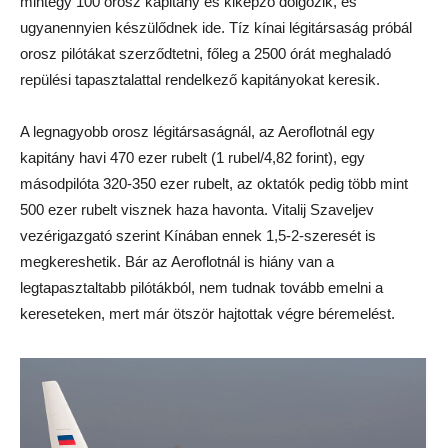
mintegy 100 orosz kapitány és kiképző dolgozik, és
ugyanennyien készülődnek ide. Tíz kínai légitársaság próbál
orosz pilótákat szerződtetni, főleg a 2500 órát meghaladó
repülési tapasztalattal rendelkező kapitányokat keresik.
A legnagyobb orosz légitársaságnál, az Aeroflotnál egy
kapitány havi 470 ezer rubelt (1 rubel/4,82 forint), egy
másodpilóta 320-350 ezer rubelt, az oktatók pedig több mint
500 ezer rubelt visznek haza havonta. Vitalij Szaveljev
vezérigazgató szerint Kínában ennek 1,5-2-szeresét is
megkereshetik. Bár az Aeroflotnál is hiány van a
legtapasztaltabb pilótákból, nem tudnak tovább emelni a
kereseteken, mert már ötször hajtottak végre béremelést.