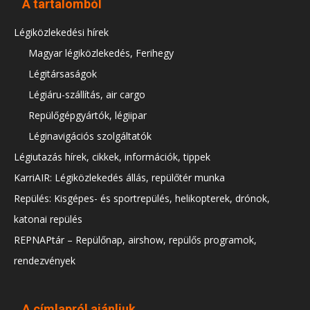
A tartalomból
Légiközlekedési hírek
Magyar légiközlekedés, Ferihegy
Légitársaságok
Légiáru-szállítás, air cargo
Repülőgépgyártók, légiipar
Léginavigációs szolgáltatók
Légiutazás hírek, cikkek, információk, tippek
KarriAIR: Légiközlekedés állás, repülőtér munka
Repülés: Kisgépes- és sportrepülés, helikopterek, drónok,
katonai repülés
REPNAPtár – Repülőnap, airshow, repülős programok,
rendezvények
A címlapról ajánljuk