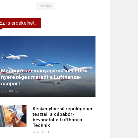
Hirdetés
Ez is érdekelhet...
Megugró üzemanyagárak mellett is
nyereséges maradt a Lufthansa-
csoport
2026.08.05.
Keskenytörzsű repülőgépen
teszteli a cápabőr-
bevonatot a Lufthansa
Technik
2026.08.01.