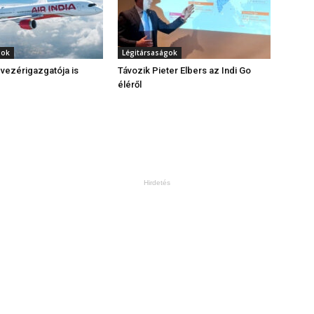
gok
Légitársaságok
 vezérigazgatója is
Távozik Pieter Elbers az Indi Go
éléről
Hirdetés