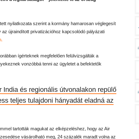
tett nyilatkozata szerint a kormány hamarosan véglegesít
z újraindított privatizációhoz kapcsolódó pályázati
n.
korábban ígérteknek megfelelően felülvizsgálták a
l igyekeznek vonzóbbá tenni az ügyletet a befektetők
r India és regionális útvonalakon repülő
ess teljes tulajdoni hányadát eladná az
mmel tartották magukat az elképzeléshez, hogy az Air
észesedése vásárolható meg, 24 százalék maradt volna az