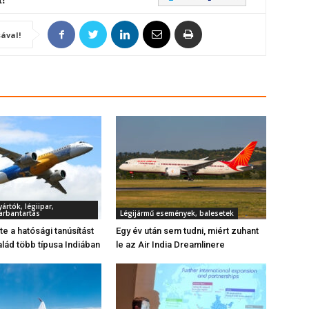
t!
ával!
rtók, légiipar,
arbantartás
Légijármű események, balesetek
 a hatósági tanúsítást
Egy év után sem tudni, miért zuhant
alád több típusa Indiában
le az Air India Dreamlinere