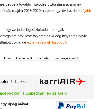
es cégbe a további működés biztosítására, aminek
 rúpiát, majd a 2019-2020-as pénzügyi év kezdetén
újabb
, hogy az indiai légiközlekedés az egyik
tasforgalom bővülése folyamatos. A cég helyzetén egyik
íthatott volna, de
ez is kevésnek bizonyult
.
India
kormányzat
miniszter
pénzügyi gondok
ptéri állásokat:
acebookon
, a
LinkedInen
és az
X-en
!
 egy újság árával