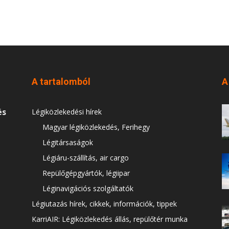
A tartalomból
A
és
Légiközlekedési hírek
Magyar légiközlekedés, Ferihegy
Légitársaságok
Légiáru-szállítás, air cargo
Repülőgépgyártók, légiipar
Léginavigációs szolgáltatók
Légiutazás hírek, cikkek, információk, tippek
KarriAIR: Légiközlekedés állás, repülőtér munka