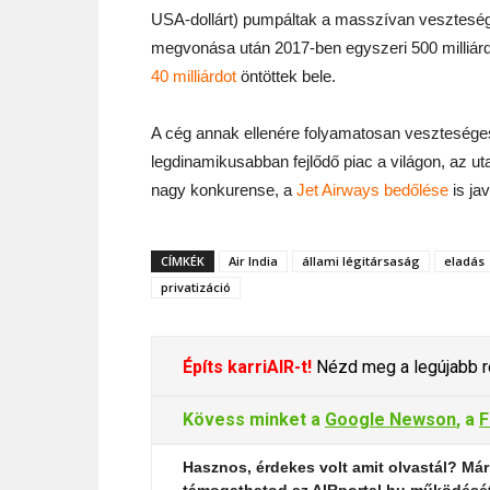
USA-dollárt) pumpáltak a masszívan veszteség
megvonása után 2017-ben egyszeri 500 milliárd
40 milliárdot
öntöttek bele.
A cég annak ellenére folyamatosan veszteséges
legdinamikusabban fejlődő piac a világon, az u
nagy konkurense, a
Jet Airways bedőlése
is jav
CÍMKÉK
Air India
állami légitársaság
eladás
privatizáció
Építs karriAIR-t!
Nézd meg a legújabb re
Kövess minket a
Google Newson
, a
F
Hasznos, érdekes volt amit olvastál? Már