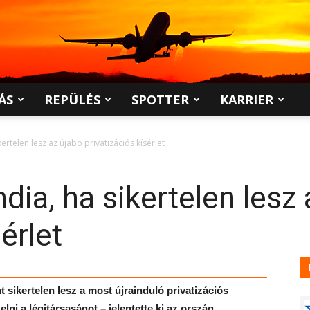
ÁS
REPÜLÉS
SPOTTER
KARRIER
ikertelen lesz az újabb privatizációs kísérlet
India, ha sikertelen lesz
érlet
 sikertelen lesz a most újrainduló privatizációs
ni a légitársaságot – jelentette ki az ország