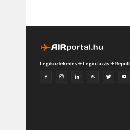
Légiközlekedés ✈ Légiutazás ✈ Repül