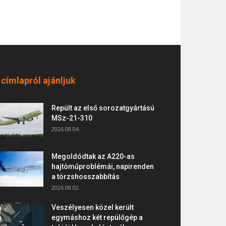
 címlapról ajánljuk
Repült az első sorozatgyártású
MSz-21-310
2026.08.04.
Megoldódtak az A220-as
hajtóműproblémái, napirenden
a törzshosszabbítás
2026.08.02.
Veszélyesen közel került
egymáshoz két repülőgép a