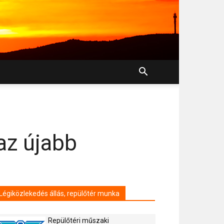
 az újabb
Légiközlekedés állás, repülőtér munka
Repülőtéri műszaki