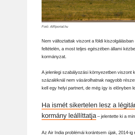
Fotó: AIRportal.hu
Nem változtattak viszont a földi kiszolgálásban 
feltételén, a most teljes egészében állami kézb
kormányzat.
A jelenlegi szabályozási környezetben viszont ko
százaléknál nem vásárolhatnak nagyobb részes
kell egy helyi partnert, de még így is előnyben 
Ha ismét sikertelen lesz a légit
kormány leállíttatja
– jelentette ki a min
Az Air India problémái korántsem újak, 2014-ig m