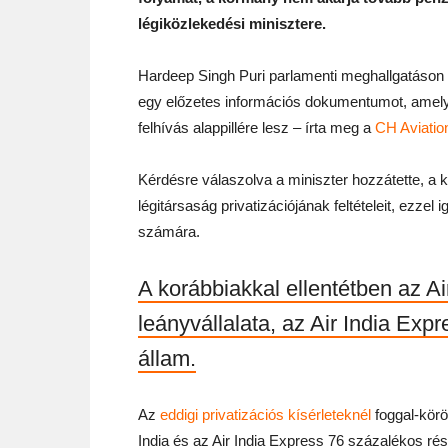
légiközlekedési minisztere.
Hardeep Singh Puri parlamenti meghallgatáson 
egy előzetes információs dokumentumot, amely a
felhívás alappillére lesz – írta meg a
CH Aviatio
Kérdésre válaszolva a miniszter hozzátette, a 
légitársaság privatizációjának feltételeit, ezze
számára.
A korábbiakkal ellentétben az Ai
leányvállalata, az Air India Expr
állam.
Az
eddigi privatizációs kísérleteknél
foggal-körö
India és az Air India Express 76 százalékos r