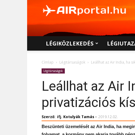
AIRportal.hu
LÉGIKÖZLEKEDÉS
LÉGIUTAZ
Címlap
Légitársaságok
Leállhat az Air India, ha s
Légitársaságok
Leállhat az Air 
privatizációs kís
Szerző:
ifj. Kotulyák Tamás
-
2019.12.02.
Beszünteti üzemelését az Air India, ha megint
folyamat, a kormány nem akarja tovább pénzel