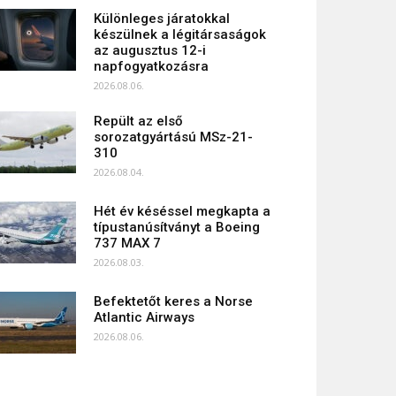
Különleges járatokkal
készülnek a légitársaságok
az augusztus 12-i
napfogyatkozásra
2026.08.06.
Repült az első
sorozatgyártású MSz-21-
310
2026.08.04.
Hét év késéssel megkapta a
típustanúsítványt a Boeing
737 MAX 7
2026.08.03.
Befektetőt keres a Norse
Atlantic Airways
2026.08.06.