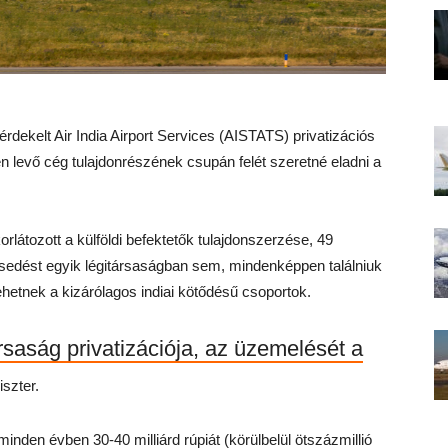
érdekelt Air India Airport Services (AISTATS) privatizációs
en levő cég tulajdonrészének csupán felét szeretné eladni a
rlátozott a külföldi befektetők tulajdonszerzése, 49
edést egyik légitársaságban sem, mindenképpen találniuk
lehetnek a kizárólagos indiai kötődésű csoportok.
ársaság privatizációja, az üzemelését a
iszter.
inden évben 30-40 milliárd rúpiát (körülbelül ötszázmillió