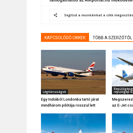
támogathatod az AIRportal.hu működésé
Segítsd a munkánkat a cikk megosztás
KAPCSOLÓDÓ CIKKEK
TÖBB A SZERZŐTŐL
Repülőgépgyá
Légitársaságok
repülőgép-k
Egy Indiából Londonba tartó járat
Megszerezte
mindhárom pilótája rosszul lett
az E-Jet cs