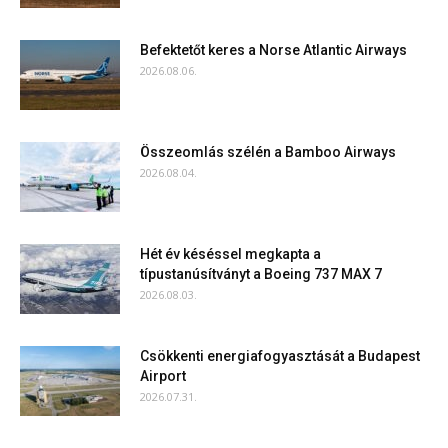
Befektetőt keres a Norse Atlantic Airways
2026.08.06.
Összeomlás szélén a Bamboo Airways
2026.08.04.
Hét év késéssel megkapta a
típustanúsítványt a Boeing 737 MAX 7
2026.08.03.
Csökkenti energiafogyasztását a Budapest
Airport
2026.07.31.