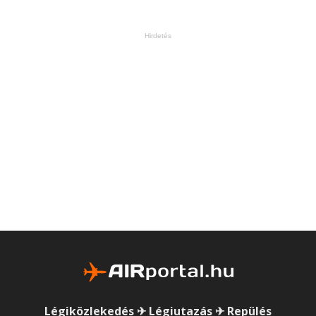
Hirdetés
Légiközlekedés ✈ Légiutazás ✈ Repülés