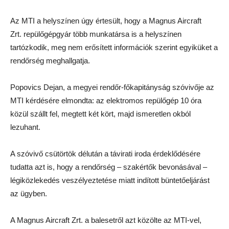
Az MTI a helyszínen úgy értesült, hogy a Magnus Aircraft
Zrt. repülőgépgyár több munkatársa is a helyszínen
tartózkodik, meg nem erősített információk szerint egyiküket a
rendőrség meghallgatja.
Popovics Dejan, a megyei rendőr-főkapitányság szóvivője az
MTI kérdésére elmondta: az elektromos repülőgép 10 óra
közül szállt fel, megtett két kört, majd ismeretlen okból
lezuhant.
A szóvivő csütörtök délután a távirati iroda érdeklődésére
tudatta azt is, hogy a rendőrség – szakértők bevonásával –
légiközlekedés veszélyeztetése miatt indított büntetőeljárást
az ügyben.
A Magnus Aircraft Zrt. a balesetről azt közölte az MTI-vel,