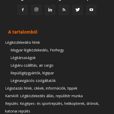
A tartalomból
Légiközlekedési hírek
Magyar légiközlekedés, Ferihegy
Légitársaságok
Légiáru-szállítás, air cargo
Repülőgépgyártók, légiipar
Léginavigációs szolgáltatók
Légiutazás hírek, cikkek, információk, tippek
KarriAIR: Légiközlekedés állás, repülőtér munka
Repülés: Kisgépes- és sportrepülés, helikopterek, drónok,
katonai repülés