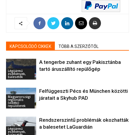
KAPCSOLÓDÓ CIKKEK
TÖBB A SZERZŐTŐL
A tengerbe zuhant egy Pakisztánba
tartó áruszállító repülőgép
Légijármű
események,
balesetek
Felfüggeszti Pécs és München közötti
Magyarországi
járatait a Skyhub PAD
regionális
(vidéki)
repülőterek
Rendszerszintű problémák okozhatták
a balesetet LaGuardián
Légijármű
események,
balesetek