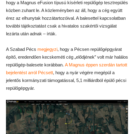
hogy a Magnus eFusion típusú kísérleti repülőgép tesztrepülés
közben zuhant le. A közleményben az áll, hogy a cég együtt
érez az elhunytak hozzátartozóival. A balesettel kapcsolatban
további tájékoztatást csak a hivatalos szakértői vizsgálat
lezárta után adnak – írták.
A Szabad Pécs
megjegyzi
, hogy a Pécsen repülőgépgyárat
építő, eredendően kecskeméti cég „elődjének” volt már halálos
repülőgép-balesete korábban.
A Magnus éppen szerdán tartott
bejelentést arról Pécsett
, hogy a nyár végére megépül a
jelentős kormányzati támogatással, 5,1 milliárdból épülő pécsi
repülőgépgyár.