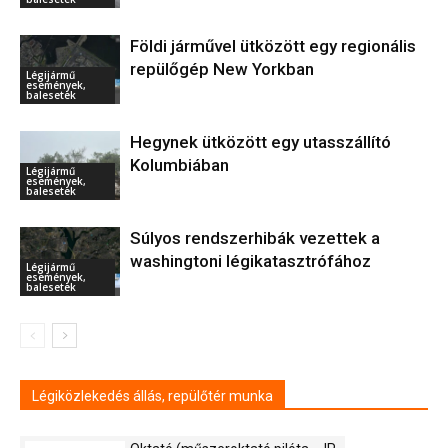
Földi járművel ütközött egy regionális
repülőgép New Yorkban
Légijármű
események,
balesetek
Hegynek ütközött egy utasszállító
Kolumbiában
Légijármű
események,
balesetek
Súlyos rendszerhibák vezettek a
washingtoni légikatasztrófához
Légijármű
események,
balesetek
Légiközlekedés állás, repülőtér munka