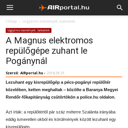
Címlap
Légijármű események, balesetek
Légijármű események, balesetek
A Magnus elektromos
repülőgépe zuhant le
Pogánynál
Szerző:
AIRportal.hu
-
2018.05.31.
Lezuhant egy kisrepülőgép a pécs-pogányi repülőtér
közelében, ketten meghaltak – közölte a Baranya Megyei
Rendőr-főkapitányság csütörtökön a police.hu oldalon.
Azt írták: a repülőtértől pár száz méterre Szalánta irányába
eddig ismeretlen okból és körülmények között lezuhant egy
kisrepülőgép.