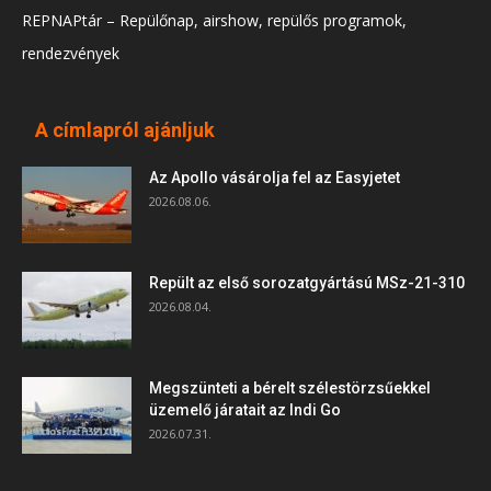
REPNAPtár – Repülőnap, airshow, repülős programok,
rendezvények
A címlapról ajánljuk
Az Apollo vásárolja fel az Easyjetet
2026.08.06.
Repült az első sorozatgyártású MSz-21-310
2026.08.04.
Megszünteti a bérelt szélestörzsűekkel
üzemelő járatait az Indi Go
2026.07.31.