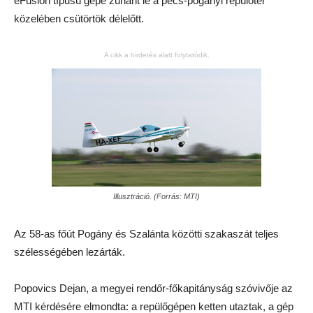
eFusion típusú gépe zuhant le a pécs-pogányi repülőtér
közelében csütörtök délelőtt.
A cikk a hirdetés alatt folytatódik.
Illusztráció. (Forrás: MTI)
Az 58-as főút Pogány és Szalánta közötti szakaszát teljes
szélességében lezárták.
Popovics Dejan, a megyei rendőr-főkapitányság szóvivője az
MTI kérdésére elmondta: a repülőgépen ketten utaztak, a gép