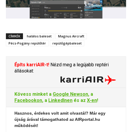
CÍMKÉK
halálos baleset
Magnus Aircraft
Pécs-Pogány repülőtér
repülőgépbaleset
Építs karriAIR-t!
Nézd meg a legújabb reptéri
állásokat:
Kövess minket a
Google Newson
, a
Facebookon
, a
LinkedInen
és az
X-en
!
Hasznos, érdekes volt amit olvastál? Már egy
újság árával támogathatod az AIRportal.hu
működését!