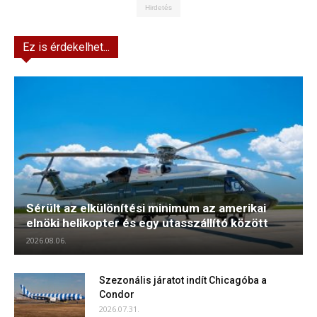
Hirdetés
Ez is érdekelhet...
Sérült az elkülönítési minimum az amerikai
elnöki helikopter és egy utasszállító között
2026.08.06.
Szezonális járatot indít Chicagóba a
Condor
2026.07.31.