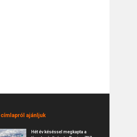
 címlapról ajánljuk
Hét év késéssel megkapta a