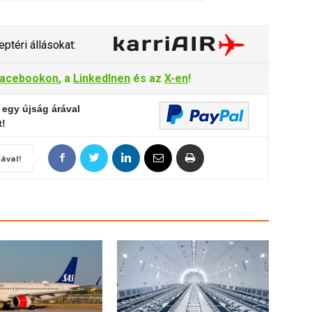
ptéri állásokat:
acebookon
, a
LinkedInen
és az
X-en
!
 egy újság árával
t!
ával!