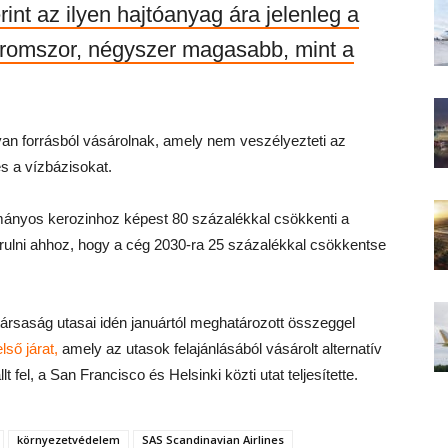
rint az ilyen hajtóanyag ára jelenleg a
áromszor, négyszer magasabb, mint a
an forrásból vásárolnak, amely nem veszélyezteti az
és a vízbázisokat.
ányos kerozinhoz képest 80 százalékkal csökkenti a
árulni ahhoz, hogy a cég 2030-ra 25 százalékkal csökkentse
itársaság utasai idén januártól meghatározott összeggel
lső járat,
amely az utasok felajánlásából vásárolt alternatív
el, a San Francisco és Helsinki közti utat teljesítette.
környezetvédelem
SAS Scandinavian Airlines