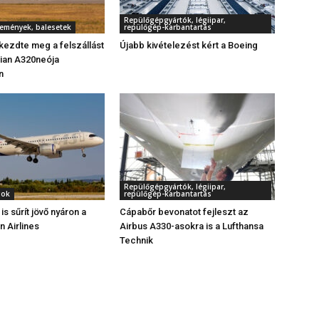
Repülőgépgyártók, légiipar,
semények, balesetek
repülőgép-karbantartás
 kezdte meg a felszállást
Újabb kivételezést kért a Boeing
ian A320neója
n
Repülőgépgyártók, légiipar,
gok
repülőgép-karbantartás
s sűrít jövő nyáron a
Cápabőr bevonatot fejleszt az
n Airlines
Airbus A330-asokra is a Lufthansa
Technik