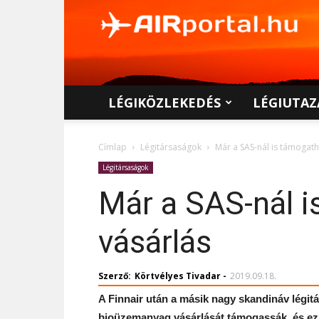
AIRportal.hu
LÉGIKÖZLEKEDÉS
LÉGIUTAZ
Címlap
Légitársaságok
Már a SAS-nál is támogat
Légitársaságok
Már a SAS-nál 
vásárlás
Szerző:
Körtvélyes Tivadar
-
2019.09.18.
A Finnair után a másik nagy skandináv légitá
bioüzemanyag vásárlását támogassák, és ezz