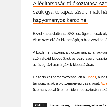
A légitársaság tájékoztatása sze
szűk gyártókapacitások miatt h
hagyományos keroziné.
Ezzel kapcsolatban a SAS leszögezte: csak oly
élelmiszer-ellátás biztonságát, a biodiverzitást 
A közlemény szerint a bioüzemanyag a hagyom
szén-dioxid-kibocsátást, és ezzel segít hozzáj
az üvegházhatású gázok kibocsátását.
Hasonló kezdeményezéssel élt a
Finnair
, a lég
támogathatják a bioüzemanyag vásárlását.
Az e
üzemanyaggal üzemelt, idén augusztusban szállt f
CÍMKÉK
bioüzemanyag
károsanyag-kibocsátás