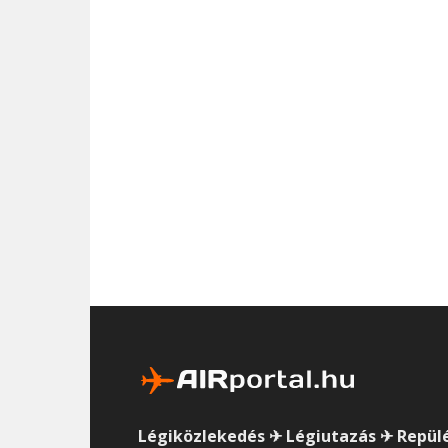
Légiközlekedés ✈ Légiutazás ✈ Repül