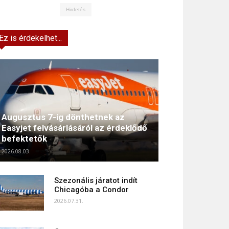
Hirdetés
Ez is érdekelhet...
Augusztus 7-ig dönthetnek az
Easyjet felvásárlásáról az érdeklődő
befektetők
2026.08.03.
Szezonális járatot indít
Chicagóba a Condor
2026.07.31.