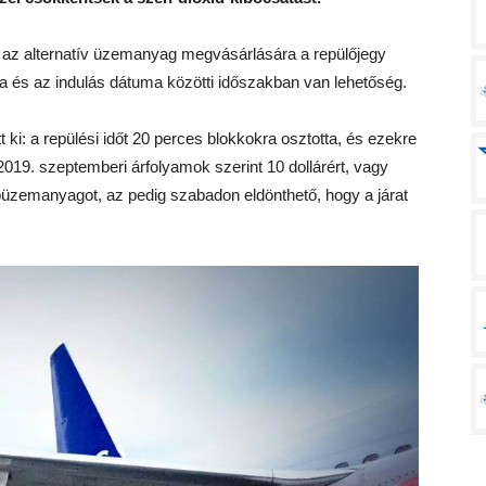
t az alternatív üzemanyag megvásárlására a repülőjegy
sa és az indulás dátuma közötti időszakban van lehetőség.
 ki: a repülési időt 20 perces blokkokra osztotta, és ezekre
2019. szeptemberi árfolyamok szerint 10 dollárért, vagy
oüzemanyagot, az pedig szabadon eldönthető, hogy a járat