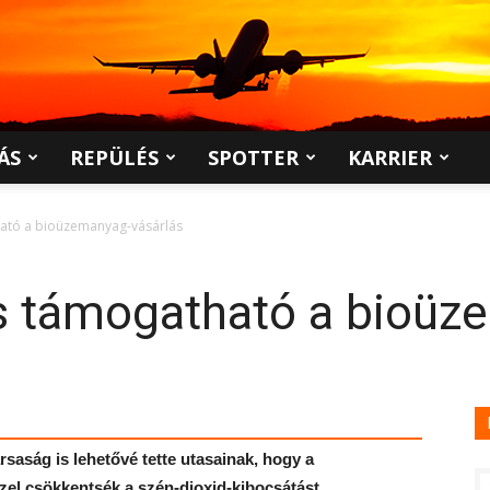
ÁS
REPÜLÉS
SPOTTER
KARRIER
ható a bioüzemanyag-vásárlás
is támogatható a bioüz
rsaság is lehetővé tette utasainak, hogy a
el csökkentsék a szén-dioxid-kibocsátást.