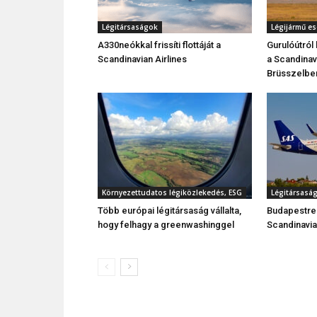
Légitársaságok
Légijármű e
A330neókkal frissíti flottáját a
Gurulóútról
Scandinavian Airlines
a Scandinav
Brüsszelbe
Környezettudatos légiközlekedés, ESG
Légitársasá
Több európai légitársaság vállalta,
Budapestre i
hogy felhagy a greenwashinggel
Scandinavia