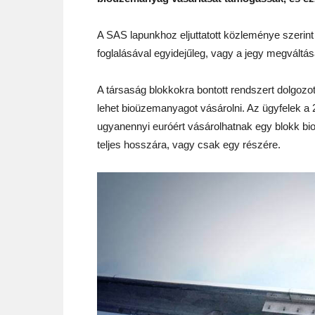
A SAS lapunkhoz eljuttatott közleménye szerin
foglalásával egyidejűleg, vagy a jegy megváltá
A társaság blokkokra bontott rendszert dolgozott
lehet bioüzemanyagot vásárolni. Az ügyfelek a 
ugyanennyi euróért vásárolhatnak egy blokk bi
teljes hosszára, vagy csak egy részére.