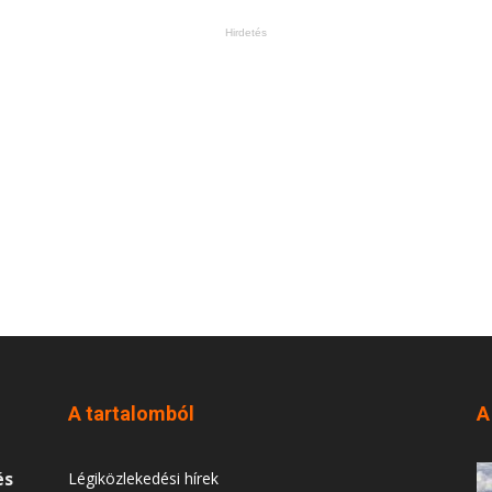
Hirdetés
A tartalomból
A
és
Légiközlekedési hírek