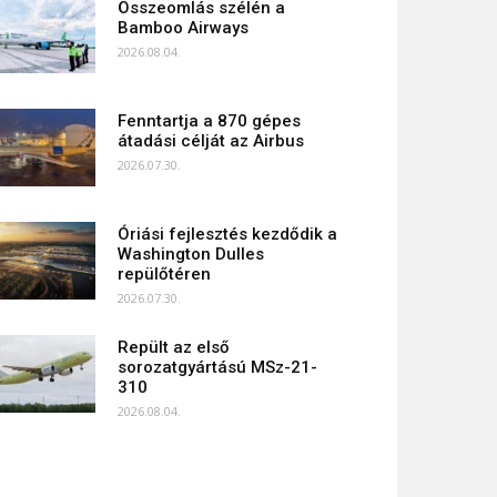
Összeomlás szélén a
Bamboo Airways
2026.08.04.
Fenntartja a 870 gépes
átadási célját az Airbus
2026.07.30.
Óriási fejlesztés kezdődik a
Washington Dulles
repülőtéren
2026.07.30.
Repült az első
sorozatgyártású MSz-21-
310
2026.08.04.