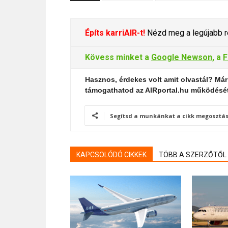
Építs karriAIR-t!
Nézd meg a legújabb re
Kövess minket a
Google Newson
, a
F
Hasznos, érdekes volt amit olvastál? Már
támogathatod az AIRportal.hu működésé
Segítsd a munkánkat a cikk megosztás
KAPCSOLÓDÓ CIKKEK
TÖBB A SZERZŐTŐL