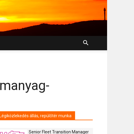
emanyag-
Légiközlekedés állás, repülőtér munka
Senior Fleet Transition Manager