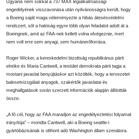
Ugyanis nem sokkal a 737 MAX légialkalmassági
engedélyének visszavonása után nyilvánosságra került, hogy
a Boeing saját maga véleményezte a hibás átesésvédelmi
rendszert, sőt a hatóság egyre több olyan feladatot adott át a
Boeingnek, amit az FAA-nek kellett volna elvégeznie, mert
nem volt erre sem anyagi, sem humánerőforrása.
Roger Wicker, a kereskedelmi bizottság republikánus párti
elnöke és Maria Cantwell, a testület demokrata párti tagja a
mostani javaslat benyújtáskor azt közölték, hogy a tervezetet
balesetvizsgálati anyagok, szakértők javaslatai és
meghallgatások során szerzett információk alapján állították
össze.
„A fő cél, hogy az FAA maradjon az engedélyeztetési folyamat
irányítója” – mondta Cantwell, aki a Boeing seattle-i
gyártóbázisának is otthont adó Washington állam szenátora.