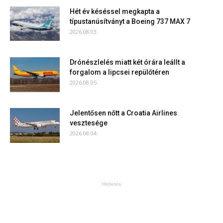
Hét év késéssel megkapta a
típustanúsítványt a Boeing 737 MAX 7
2026.08.03.
Drónészlelés miatt két órára leállt a
forgalom a lipcsei repülőtéren
2026.08.05.
Jelentősen nőtt a Croatia Airlines
vesztesége
2026.08.04.
Hirdetés