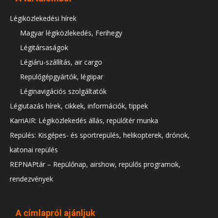
Légiközlekedési hírek
Magyar légiközlekedés, Ferihegy
Légitársaságok
Légiáru-szállítás, air cargo
Repülőgépgyártók, légiipar
Léginavigációs szolgáltatók
Légiutazás hírek, cikkek, információk, tippek
KarriAIR: Légiközlekedés állás, repülőtér munka
Repülés: Kisgépes- és sportrepülés, helikopterek, drónok,
katonai repülés
REPNAPtár – Repülőnap, airshow, repülős programok,
rendezvények
A címlapról ajánljuk