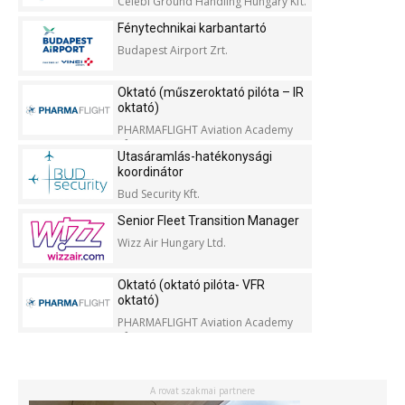
Celebi Ground Handling Hungary Kft.
Fénytechnikai karbantartó
Budapest Airport Zrt.
Oktató (műszeroktató pilóta – IR
oktató)
PHARMAFLIGHT Aviation Academy
Kft.
Utasáramlás-hatékonysági
koordinátor
Bud Security Kft.
Senior Fleet Transition Manager
Wizz Air Hungary Ltd.
Oktató (oktató pilóta- VFR
oktató)
PHARMAFLIGHT Aviation Academy
Kft.
A rovat szakmai partnere