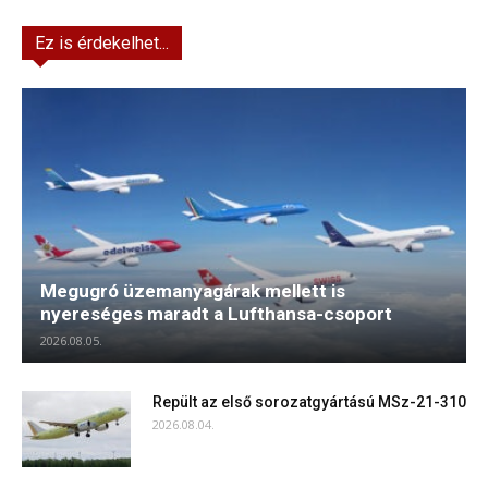
Ez is érdekelhet...
Megugró üzemanyagárak mellett is
nyereséges maradt a Lufthansa-csoport
2026.08.05.
Repült az első sorozatgyártású MSz-21-310
2026.08.04.