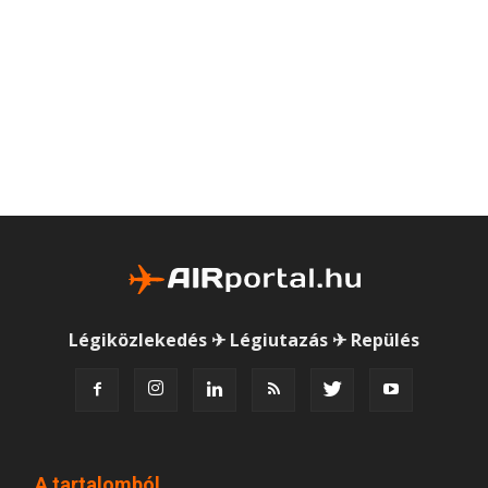
Légiközlekedés ✈ Légiutazás ✈ Repülés
A tartalomból