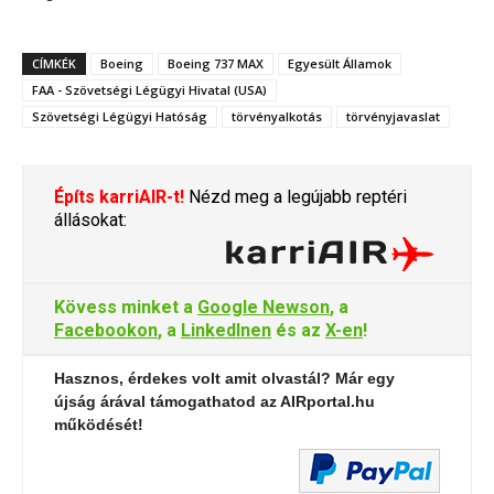
CÍMKÉK
Boeing
Boeing 737 MAX
Egyesült Államok
FAA - Szövetségi Légügyi Hivatal (USA)
Szövetségi Légügyi Hatóság
törvényalkotás
törvényjavaslat
Építs karriAIR-t!
Nézd meg a legújabb reptéri
állásokat:
Kövess minket a
Google Newson
, a
Facebookon
, a
LinkedInen
és az
X-en
!
Hasznos, érdekes volt amit olvastál? Már egy
újság árával támogathatod az AIRportal.hu
működését!