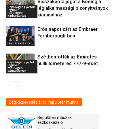
Visszakapta jogát a Boeing a
Repülőgépgyártók,
légialkalmassági bizonyítványok
légiipar,
repülőgép-
kiadásához
karbantartás
Erős napot zárt az Embraer
Farnborough-ban
Légitársaságok
Szétbontották az Emirates
Repülőgépgyártók,
nullkilométeres 777-9-esét
légiipar,
repülőgép-
karbantartás
Légiközlekedés állás, repülőtér munka
Repülőtéri műszaki
eszközkezelő