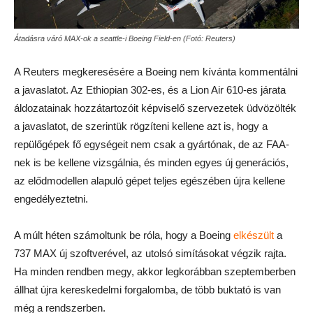
Átadásra váró MAX-ok a seattle-i Boeing Field-en (Fotó: Reuters)
A Reuters megkeresésére a Boeing nem kívánta kommentálni
a javaslatot. Az Ethiopian 302-es, és a Lion Air 610-es járata
áldozatainak hozzátartozóit képviselő szervezetek üdvözölték
a javaslatot, de szerintük rögzíteni kellene azt is, hogy a
repülőgépek fő egységeit nem csak a gyártónak, de az FAA-
nek is be kellene vizsgálnia, és minden egyes új generációs,
az elődmodellen alapuló gépet teljes egészében újra kellene
engedélyeztetni.
A múlt héten számoltunk be róla, hogy a Boeing
elkészült
a
737 MAX új szoftverével, az utolsó simításokat végzik rajta.
Ha minden rendben megy, akkor legkorábban szeptemberben
állhat újra kereskedelmi forgalomba, de több buktató is van
még a rendszerben.