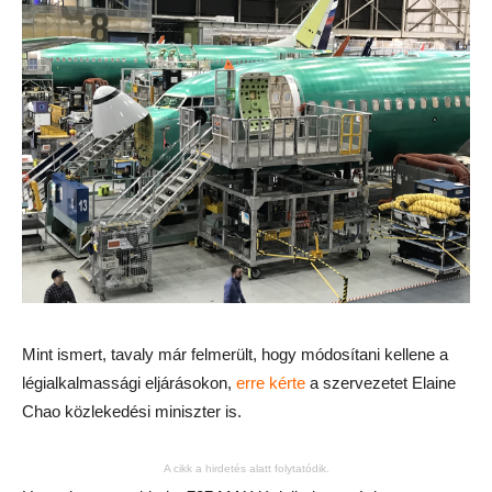
Mint ismert, tavaly már felmerült, hogy módosítani kellene a
légialkalmassági eljárásokon,
erre kérte
a szervezetet Elaine
Chao közlekedési miniszter is.
A cikk a hirdetés alatt folytatódik.