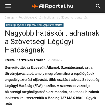
Címlap
Repülőgépgyártók, légiipar, repülőgép-karbantartás
Repülőgépgyártók, légiipar, repülőgép-karbantartás
Nagyobb hatáskört adhatnak
a Szövetségi Légügyi
Hatóságnak
Szerző:
Körtvélyes Tivadar
-
2020.06.17.
Benyújtották az Egyesült Államok Szenátusának azt a
törvényjavaslatot, amely megreformálná a repülőgépek
engedélyeztetési eljárását, több eszközt adva a Szövetségi
Légügyi Hatóság (FAA) kezébe. A szervezet vezetője
bizottsági meghallgatásán azt mondta, az utasok bizalmát
is vissza kell szerezniük a Boeing 737 MAX körüli ügyek
után.