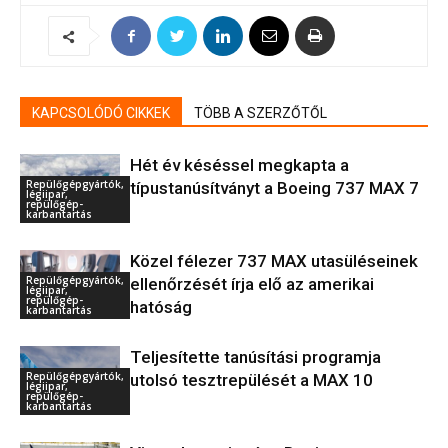
KAPCSOLÓDÓ CIKKEK
TÖBB A SZERZŐTŐL
Hét év késéssel megkapta a
Repülőgépgyártók,
típustanúsítványt a Boeing 737 MAX 7
légiipar,
repülőgép-
karbantartás
Közel félezer 737 MAX utasüléseinek
Repülőgépgyártók,
ellenőrzését írja elő az amerikai
légiipar,
repülőgép-
hatóság
karbantartás
Teljesítette tanúsítási programja
Repülőgépgyártók,
utolsó tesztrepülését a MAX 10
légiipar,
repülőgép-
karbantartás