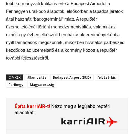
több kormányzati kritika is érte a Budapest Airportot a
Ferihegyen uralkodó állapotok, elsősorban a fapados járatok
által használt “bádogterminál” miatt. A repülőtér
üzemeltetőjénél történt menedzsmentváltás, valamint az
elmúlt egy évben elkészült beruházások eredményeként a
nyílt támadások megszűntek, miközben hivatalos párbeszéd
kezdődött az üzemeltető és a kormány között a repülőtér
további fejlesztéseiről.
CÍMKÉK
államosítás
Budapest Airport (BUD)
felvásárlás
Ferihegy
Magyarország
Építs karriAIR-t!
Nézd meg a legújabb reptéri
állásokat: