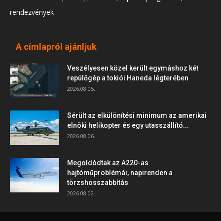
rendezvények
A címlapról ajánljuk
Veszélyesen közel került egymáshoz két
repülőgép a tokiói Haneda légterében
2026.08.05.
Sérült az elkülönítési minimum az amerikai
elnöki helikopter és egy utasszállító...
2026.08.06.
Megoldódtak az A220-as
hajtóműproblémái, napirenden a
törzshosszabbítás
2026.08.02.