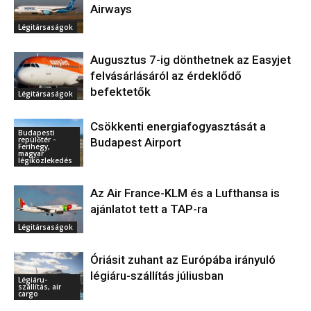
Airways
Légitársaságok
Augusztus 7-ig dönthetnek az Easyjet
felvásárlásáról az érdeklődő
befektetők
Légitársaságok
Csökkenti energiafogyasztását a
Budapesti
repülőtér -
Budapest Airport
Ferihegy,
magyar
légiközlekedés
Az Air France-KLM és a Lufthansa is
ajánlatot tett a TAP-ra
Légitársaságok
Óriásit zuhant az Európába irányuló
légiáru-szállítás júliusban
Légiáru-
szállítás, air
cargo