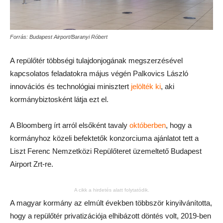
Forrás: Budapest Airport/Baranyi Róbert
A repülőtér többségi tulajdonjogának megszerzésével
kapcsolatos feladatokra május végén Palkovics László
innovációs és technológiai minisztert
jelölték ki
, aki
kormánybiztosként látja ezt el.
A Bloomberg írt arról elsőként tavaly
októberben
, hogy a
kormányhoz közeli befektetők konzorciuma ajánlatot tett a
Liszt Ferenc Nemzetközi Repülőteret üzemeltető Budapest
Airport Zrt-re.
A cikk a hirdetés alatt folytatódik.
A magyar kormány az elmúlt években többször kinyilvánította,
hogy a repülőtér privatizációja elhibázott döntés volt, 2019-ben