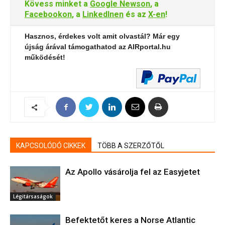
Kövess minket a
Google Newson
, a
Facebookon
, a
LinkedInen
és az
X-en
!
Hasznos, érdekes volt amit olvastál? Már egy
újság árával támogathatod az AIRportal.hu
működését!
KAPCSOLÓDÓ CIKKEK
TÖBB A SZERZŐTŐL
Az Apollo vásárolja fel az Easyjetet
Légitársaságok
Befektetőt keres a Norse Atlantic