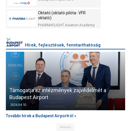
Oktató (oktató pilóta- VFR
oktató)
PHARMAFLIGHT Aviation Academy
Kft.
Hírek, fejlesztések, fenntarthatóság
Támogatja az intézmények zajvédelmét a
V
Budapest Airport
2026.04.10.
További hírek a Budapest Airportról »
Hirdetés