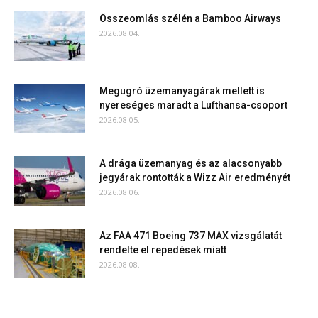
Összeomlás szélén a Bamboo Airways
2026.08.04.
Megugró üzemanyagárak mellett is
nyereséges maradt a Lufthansa-csoport
2026.08.05.
A drága üzemanyag és az alacsonyabb
jegyárak rontották a Wizz Air eredményét
2026.08.06.
Az FAA 471 Boeing 737 MAX vizsgálatát
rendelte el repedések miatt
2026.08.08.