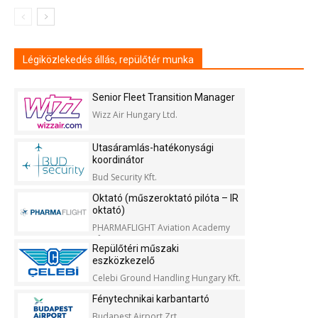
Légiközlekedés állás, repülőtér munka
Senior Fleet Transition Manager
Wizz Air Hungary Ltd.
Utasáramlás-hatékonysági
koordinátor
Bud Security Kft.
Oktató (műszeroktató pilóta – IR
oktató)
PHARMAFLIGHT Aviation Academy
Kft.
Repülőtéri műszaki
eszközkezelő
Celebi Ground Handling Hungary Kft.
Fénytechnikai karbantartó
Budapest Airport Zrt.