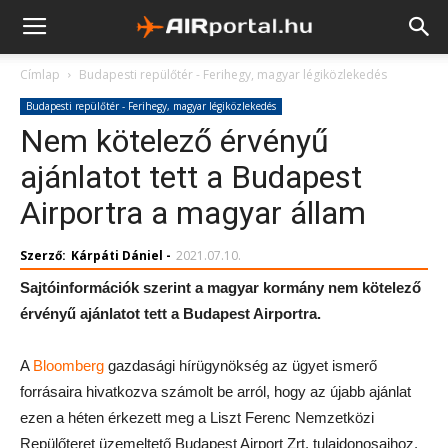
Címlap
Budapesti repülőtér - Ferihegy, magyar légiközlekedés
Budapesti repülőtér - Ferihegy, magyar légiközlekedés
Nem kötelező érvényű
ajánlatot tett a Budapest
Airportra a magyar állam
Szerző:
Kárpáti Dániel
-
2021.07.10.
Sajtóinformációk szerint a magyar kormány nem kötelező
érvényű ajánlatot tett a Budapest Airportra.
A
Bloomberg
gazdasági hírügynökség az ügyet ismerő
forrásaira hivatkozva számolt be arról, hogy az újabb ajánlat
ezen a héten érkezett meg a Liszt Ferenc Nemzetközi
Repülőteret üzemeltető Budapest Airport Zrt. tulajdonosaihoz.