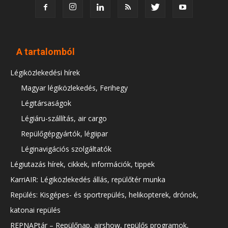
A tartalomból
Légiközlekedési hírek
Magyar légiközlekedés, Ferihegy
Légitársaságok
Légiáru-szállítás, air cargo
Repülőgépgyártók, légiipar
Léginavigációs szolgáltatók
Légiutazás hírek, cikkek, információk, tippek
KarriAIR: Légiközlekedés állás, repülőtér munka
Repülés: Kisgépes- és sportrepülés, helikopterek, drónok,
katonai repülés
REPNAPtár – Repülőnap, airshow, repülős programok,