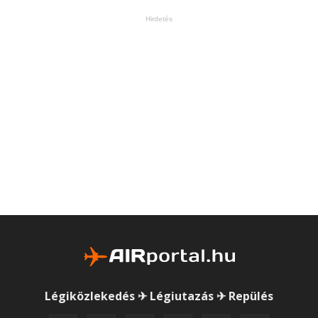
Hirdetés
Légiközlekedés ✈ Légiutazás ✈ Repülés