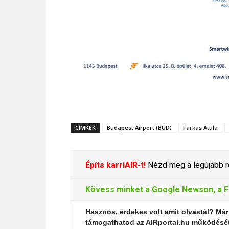
CÍMKÉK
Budapest Airport (BUD)
Farkas Attila
Építs karriAIR-t!
Nézd meg a legújabb re
Kövess minket a
Google Newson
, a
F
Hasznos, érdekes volt amit olvastál? Már
támogathatod az AIRportal.hu működésé