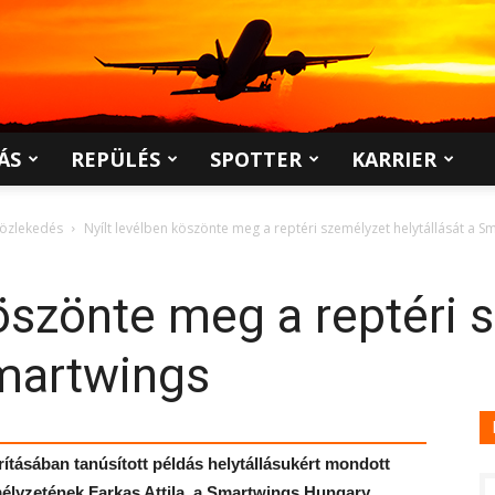
ÁS
REPÜLÉS
SPOTTER
KARRIER
közlekedés
Nyílt levélben köszönte meg a reptéri személyzet helytállását a S
köszönte meg a reptéri 
Smartwings
árításában tanúsított példás helytállásukért mondott
mélyzetének Farkas Attila, a Smartwings Hungary