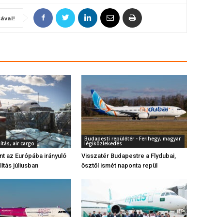
ával!
Budapesti repülőtér - Ferihegy, magyar
ítás, air cargo
légiközlekedés
ant az Európába irányuló
Visszatér Budapestre a Flydubai,
lítás júliusban
ősztől ismét naponta repül