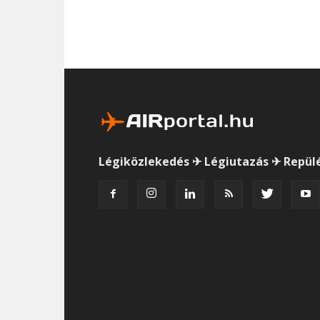
Légiközlekedés ✈ Légiutazás ✈ Repül