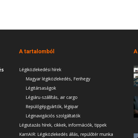
A tartalomból
A
és
Légiközlekedési hírek
Magyar légiközlekedés, Ferihegy
Légitársaságok
Légiáru-szállítás, air cargo
Repülőgépgyártók, légiipar
Léginavigációs szolgáltatók
Légiutazás hírek, cikkek, információk, tippek
KarriAIR: Légiközlekedés állás, repülőtér munka