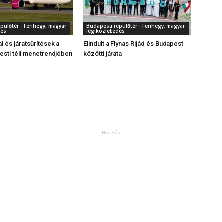
pülőtér - Ferihegy, magyar
Budapesti repülőtér - Ferihegy, magyar
dés
légiközlekedés
al és járatsűrítések a
Elindult a Flynas Rijád és Budapest
sti téli menetrendjében
közötti járata
Hirdetés