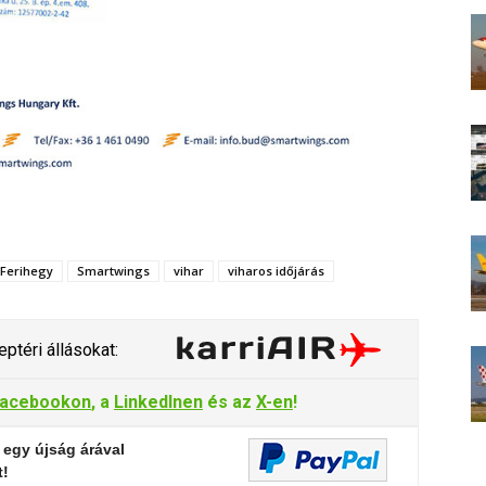
Ferihegy
Smartwings
vihar
viharos időjárás
ptéri állásokat:
acebookon
, a
LinkedInen
és az
X-en
!
 egy újság árával
t!