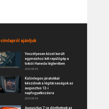
 címlapról ajánljuk
Veszélyesen közel került
egymáshoz két repülőgép a
tokiói Haneda légterében
2026.08.05.
Különleges járatokkal
készülnek a légitársaságok az
augusztus 12-i
napfogyatkozásra
2026.08.06.
Augusztus 7-ig dönthetnek az