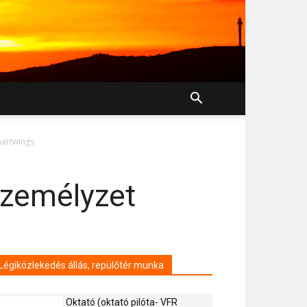
martwings
személyzet
Légiközlekedés állás, repülőtér munka
Oktató (oktató pilóta- VFR