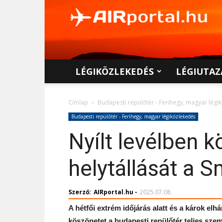
AIRportal.hu
LÉGIKÖZLEKEDÉS
LÉGIUTAZ
Címlap
Budapesti repülőtér - Ferihegy, magyar légi
Budapesti repülőtér - Ferihegy, magyar légiközlekedés
Nyílt levélben 
helytállását a 
Szerző:
AIRportal.hu
-
2025.07.08.
A hétfői extrém időjárás alatt és a károk elh
köszönetet a budapesti repülőtér teljes sze