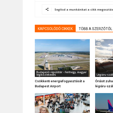
Segítsd a munkánkat a cikk megosztás
KAPCSOLÓDÓ CIKKEK
TÖBB A SZERZŐTŐL
Budapesti repülőtér - Ferihegy, magyar
légiközlekedés
Légiáru-száll
Csökkenti energiafogyasztását a
Óriásit zuh
Budapest Airport
légiáru-szál