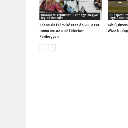
Budapesti repülőtér - Ferihegy, magyar
Budapesti re
légiközlekedés
légiközleke
Kilenc és fél millió utas és 230 ezer
Két új útvon
tonna áru az első félévben
Wizz budape
Ferihegyen