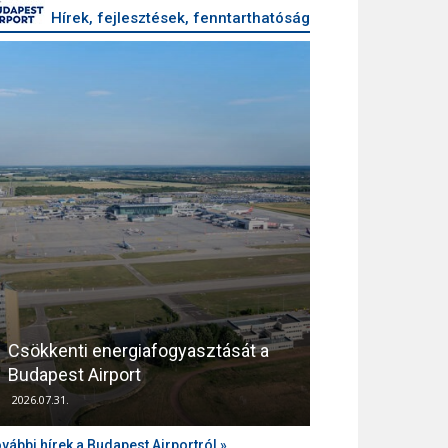
Hírek, fejlesztések, fenntarthatóság
Csökkenti energiafogyasztását a
Támogatja az
Budapest Airport
zajvédelmét a
2026.07.31.
2026.04.10.
vábbi hírek a Budapest Airportról »