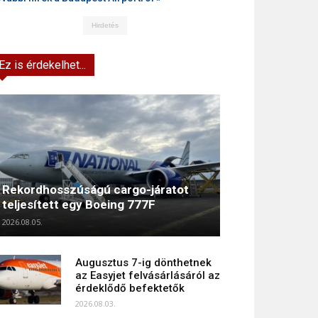
Hirdetés
Ez is érdekelhet...
Rekordhosszúságú cargo-járatot
teljesített egy Boeing 777F
2026.08.05.
Augusztus 7-ig dönthetnek
az Easyjet felvásárlásáról az
érdeklődő befektetők
2026.08.03.