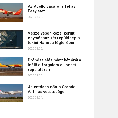
Az Apollo vásárolja fel az
Easyjetet
2026.08.06.
Veszélyesen közel került
egymáshoz két repülőgép a
tokiói Haneda légterében
2026.08.05.
Drónészlelés miatt két órára
leállt a forgalom a lipcsei
repülőtéren
2026.08.05.
Jelentősen nőtt a Croatia
Airlines vesztesége
2026.08.04.