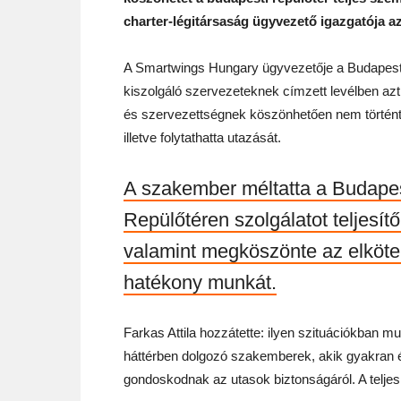
charter-légitársaság ügyvezető igazgatója az 
A Smartwings Hungary ügyvezetője a Budapest A
kiszolgáló szervezeteknek címzett levélben azt
és szervezettségnek köszönhetően nem történt
illetve folytathatta utazását.
A szakember méltatta a Budapes
Repülőtéren szolgálatot teljesí
valamint megköszönte az elköte
hatékony munkát.
Farkas Attila hozzátette: ilyen szituációkban m
háttérben dolgozó szakemberek, akik gyakran é
gondoskodnak az utasok biztonságáról. A teljes l