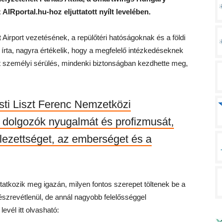
AIRportal.hu-hoz eljuttatott nyílt levelében.
irport vezetésének, a repülőtéri hatóságoknak és a földi
 írta, nagyra értékelik, hogy a megfelelő intézkedéseknek
 személyi sérülés, mindenki biztonságban kezdhette meg,
ti Liszt Ferenc Nemzetközi
tő dolgozók nyugalmát és profizmusát,
lezettséget, az emberséget és a
utatkozik meg igazán, milyen fontos szerepet töltenek be a
szrevétlenül, de annál nagyobb felelősséggel
evél itt olvasható: