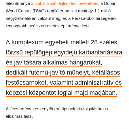
létesítménye
a Dubai South fejlesztési övezetben
, a Dubai
World Central (DWC) repülőtér mellett mintegy 1,1 millió
négyzetméteren valósul meg, és a Perzsa-öböl térségének
legnagyobb acélszerkezetes építménye lesz.
A komplexum egyebek mellett 28 széles
törzsű repülőgép egyidejű karbantartására
és javítására alkalmas hangárokat,
dedikált futómű-javító műhelyt, kétállásos
festőcsarnokot, valamint adminisztratív és
képzési központot foglal majd magában.
A létesítmény keskenytörzsű típusok kiszolgálására is
alkalmas lesz.