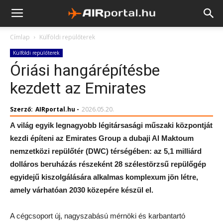
Címlap
Külföldi repülőterek
Külföldi repülőterek
Óriási hangárépítésbe
kezdett az Emirates
Szerző:
AIRportal.hu
-
2026.05.20.
A világ egyik legnagyobb légitársasági műszaki központját
kezdi építeni az Emirates Group a dubaji Al Maktoum
nemzetközi repülőtér (DWC) térségében: az 5,1 milliárd
dolláros beruházás részeként 28 szélestörzsű repülőgép
egyidejű kiszolgálására alkalmas komplexum jön létre,
amely várhatóan 2030 közepére készül el.
A cégcsoport új, nagyszabású mérnöki és karbantartó