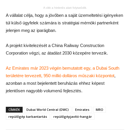
A cikk a hirdetés alatt folytatódik.
A vállalat célja, hogy a jövőben a saját üzemeltetési igényeken
túl külső ügyfelek számára is stratégiai mérnöki partnerként
jelenjen meg az iparágban.
A projekt kivitelezését a China Railway Construction
Corporation végzi, az átadást 2030 közepére tervezik.
Az Emirates már 2023 végén bemutatott egy, a Dubai South
területére tervezett, 950 millió dolláros műszaki központot
,
azonban a most bejelentett beruházás ehhez képest
jelentősen nagyobb volumenű fejlesztés.
CÍMKÉK
Dubai World Central (DWC)
Emirates
MRO
repülőgép karbantartás
repülőgépjavító-hangár