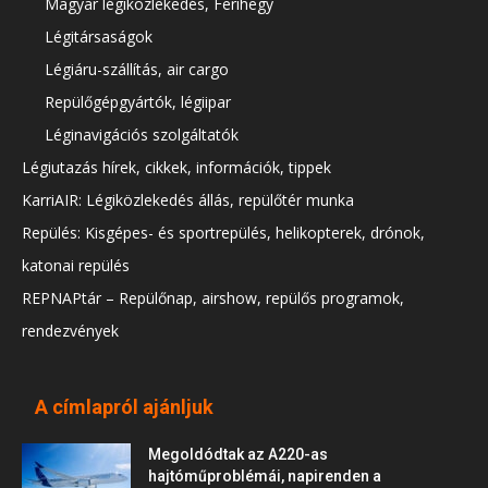
Magyar légiközlekedés, Ferihegy
Légitársaságok
Légiáru-szállítás, air cargo
Repülőgépgyártók, légiipar
Léginavigációs szolgáltatók
Légiutazás hírek, cikkek, információk, tippek
KarriAIR: Légiközlekedés állás, repülőtér munka
Repülés: Kisgépes- és sportrepülés, helikopterek, drónok,
katonai repülés
REPNAPtár – Repülőnap, airshow, repülős programok,
rendezvények
A címlapról ajánljuk
Megoldódtak az A220-as
hajtóműproblémái, napirenden a