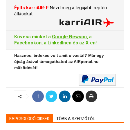
Építs karriAIR-t!
Nézd meg a legújabb reptéri
állásokat:
Kövess minket a
Google Newson
, a
Facebookon
, a
LinkedInen
és az
X-en
!
Hasznos, érdekes volt amit olvastál? Már egy
újság árával támogathatod az AIRportal.hu
működését!
KAPCSOLÓDÓ CIKKEK
TÖBB A SZERZŐTŐL