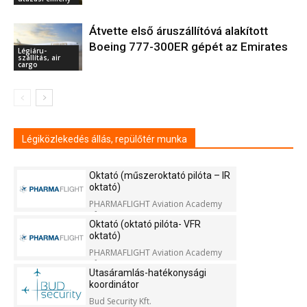
Átvette első áruszállítóvá alakított
Boeing 777-300ER gépét az Emirates
Légiáru-
szállítás, air
cargo
Légiközlekedés állás, repülőtér munka
Oktató (műszeroktató pilóta – IR
oktató)
PHARMAFLIGHT Aviation Academy
Kft.
Oktató (oktató pilóta- VFR
oktató)
PHARMAFLIGHT Aviation Academy
Kft.
Utasáramlás-hatékonysági
koordinátor
Bud Security Kft.