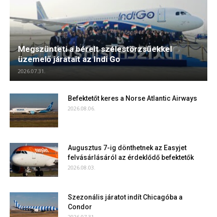
Megszünteti a bérelt szélestörzsűekkel
üzemelő járatait az Indi Go
2026.07.31.
Befektetőt keres a Norse Atlantic Airways
2026.08.06.
Augusztus 7-ig dönthetnek az Easyjet
felvásárlásáról az érdeklődő befektetők
2026.08.03.
Szezonális járatot indít Chicagóba a
Condor
2026.07.31.