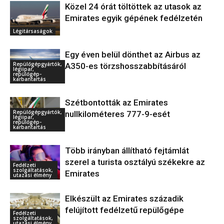
Közel 24 órát töltöttek az utasok az
Emirates egyik gépének fedélzetén
Légitársaságok
Egy éven belül dönthet az Airbus az
Repülőgépgyártók,
A350-es törzshosszabbításáról
légiipar,
repülőgép-
karbantartás
Szétbontották az Emirates
Repülőgépgyártók,
nullkilométeres 777-9-esét
légiipar,
repülőgép-
karbantartás
Több irányban állítható fejtámlát
szerel a turista osztályú székekre az
Fedélzeti
szolgáltatások,
Emirates
utazási élmény
Elkészült az Emirates századik
felújított fedélzetű repülőgépe
Fedélzeti
szolgáltatások,
utazási élmény