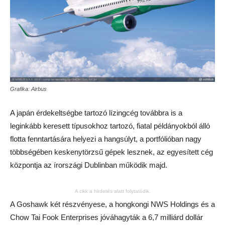
Grafika: Airbus
A japán érdekeltségbe tartozó lízingcég továbbra is a
leginkább keresett típusokhoz tartozó, fiatal példányokból álló
flotta fenntartására helyezi a hangsúlyt, a portfólióban nagy
többségében keskenytörzsű gépek lesznek, az egyesített cég
központja az írországi Dublinban működik majd.
A cikk a hirdetés alatt folytatódik.
A Goshawk két részvényese, a hongkongi NWS Holdings és a
Chow Tai Fook Enterprises jóváhagyták a 6,7 milliárd dollár