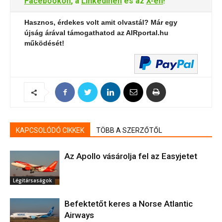
Facebookon
, a
LinkedInen
és az
X-en
!
Hasznos, érdekes volt amit olvastál? Már egy
újság árával támogathatod az AIRportal.hu
működését!
KAPCSOLÓDÓ CIKKEK
TÖBB A SZERZŐTŐL
Az Apollo vásárolja fel az Easyjetet
Légitársaságok
Befektetőt keres a Norse Atlantic
Airways