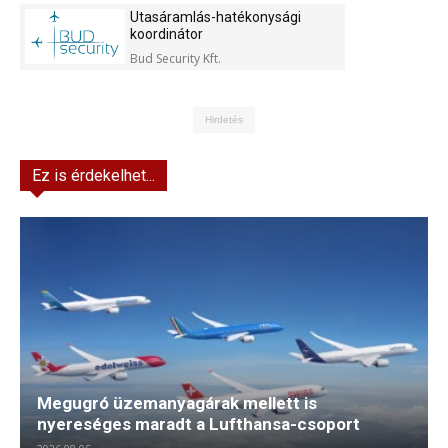
Kft.
Utasáramlás-hatékonysági
koordinátor
Bud Security Kft.
Hirdetés
Ez is érdekelhet...
Megugró üzemanyagárak mellett is
nyereséges maradt a Lufthansa-csoport