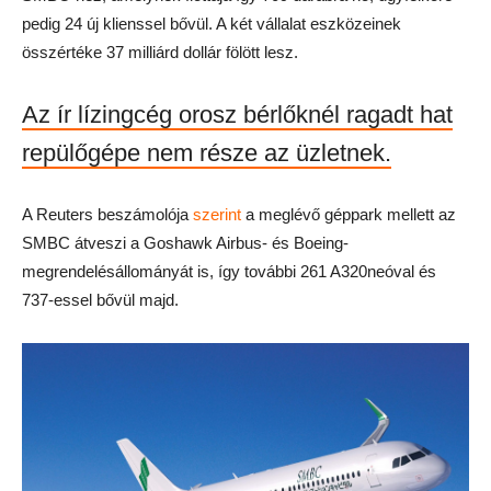
pedig 24 új klienssel bővül. A két vállalat eszközeinek
összértéke 37 milliárd dollár fölött lesz.
Az ír lízingcég orosz bérlőknél ragadt hat
repülőgépe nem része az üzletnek.
A Reuters beszámolója
szerint
a meglévő géppark mellett az
SMBC átveszi a Goshawk Airbus- és Boeing-
megrendelésállományát is, így további 261 A320neóval és
737-essel bővül majd.