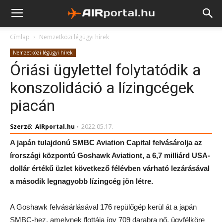
Címlap
Nemzetközi légügyi hírek
Nemzetközi légügyi hírek
Óriási ügylettel folytatódik a
konszolidáció a lízingcégek
piacán
Szerző:
AIRportal.hu
-
2022.05.17.
A japán tulajdonú SMBC Aviation Capital felvásárolja az
írországi központú Goshawk Aviationt, a 6,7 milliárd USA-
dollár értékű üzlet következő félévben várható lezárásával
a második legnagyobb lízingcég jön létre.
A Goshawk felvásárlásával 176 repülőgép kerül át a japán
SMBC-hez, amelynek flottája így 709 darabra nő, ügyfélköre