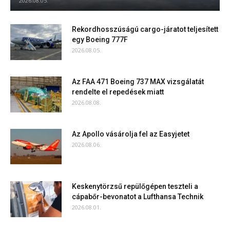
2026.08.05.
Rekordhosszúságú cargo-járatot teljesített
egy Boeing 777F
2026.08.05.
Az FAA 471 Boeing 737 MAX vizsgálatát
rendelte el repedések miatt
2026.08.08.
Az Apollo vásárolja fel az Easyjetet
2026.08.06.
Keskenytörzsű repülőgépen teszteli a
cápabőr-bevonatot a Lufthansa Technik
2026.08.01.