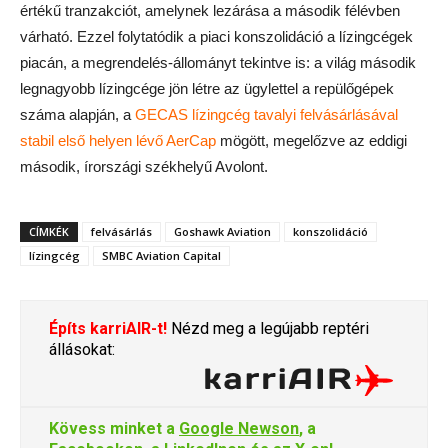
értékű tranzakciót, amelynek lezárása a második félévben
várható. Ezzel folytatódik a piaci konszolidáció a lízingcégek
piacán, a megrendelés-állományt tekintve is: a világ második
legnagyobb lízingcége jön létre az ügylettel a repülőgépek
száma alapján, a
GECAS lízingcég tavalyi felvásárlásával
stabil első helyen lévő AerCap
mögött, megelőzve az eddigi
második, írországi székhelyű Avolont.
CÍMKÉK
felvásárlás
Goshawk Aviation
konszolidáció
lízingcég
SMBC Aviation Capital
Építs karriAIR-t!
Nézd meg a legújabb reptéri
állásokat:
Kövess minket a
Google Newson
, a