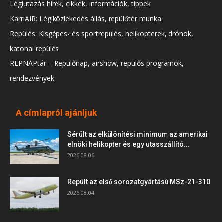
Légiutazás hírek, cikkek, információk, tippek
KarriAIR: Légiközlekedés állás, repülőtér munka
Repülés: Kisgépes- és sportrepülés, helikopterek, drónok,
katonai repülés
REPNAPtár – Repülőnap, airshow, repülős programok,
rendezvények
A címlapról ajánljuk
Sérült az elkülönítési minimum az amerikai
elnöki helikopter és egy utasszállító...
2026.08.06.
Repült az első sorozatgyártású MSz-21-310
2026.08.04.