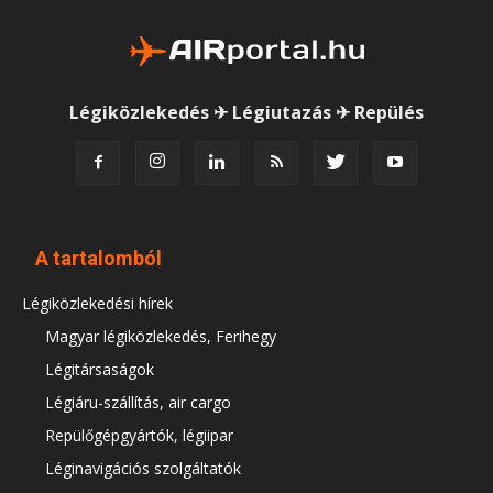
Légiközlekedés ✈ Légiutazás ✈ Repülés
A tartalomból
Légiközlekedési hírek
Magyar légiközlekedés, Ferihegy
Légitársaságok
Légiáru-szállítás, air cargo
Repülőgépgyártók, légiipar
Léginavigációs szolgáltatók