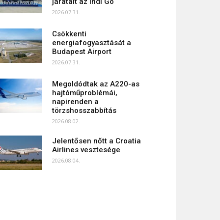
járatait az Indi Go
2026.07.31.
Csökkenti
energiafogyasztását a
Budapest Airport
2026.07.31.
Megoldódtak az A220-as
hajtóműproblémái,
napirenden a
törzshosszabbítás
2026.08.02.
Jelentősen nőtt a Croatia
Airlines vesztesége
2026.08.04.