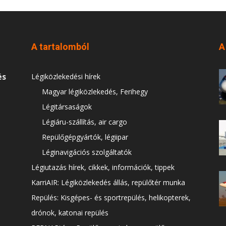
A tartalomból
A
és
Légiközlekedési hírek
Magyar légiközlekedés, Ferihegy
Légitársaságok
Légiáru-szállítás, air cargo
Repülőgépgyártók, légiipar
Léginavigációs szolgáltatók
Légiutazás hírek, cikkek, információk, tippek
KarriAIR: Légiközlekedés állás, repülőtér munka
Repülés: Kisgépes- és sportrepülés, helikopterek,
drónok, katonai repülés