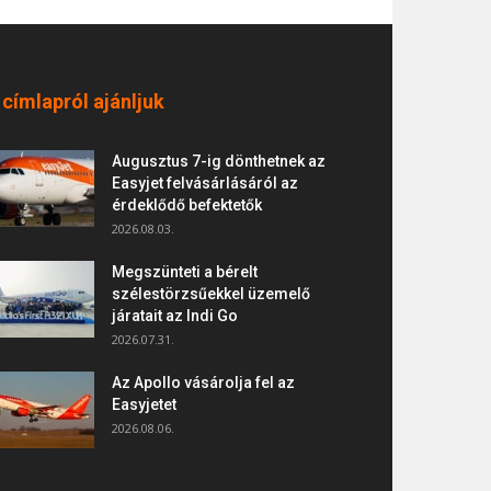
 címlapról ajánljuk
Augusztus 7-ig dönthetnek az
Easyjet felvásárlásáról az
érdeklődő befektetők
2026.08.03.
Megszünteti a bérelt
szélestörzsűekkel üzemelő
járatait az Indi Go
2026.07.31.
Az Apollo vásárolja fel az
Easyjetet
2026.08.06.