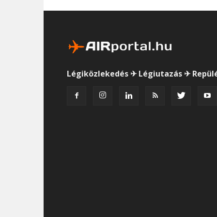
Légiközlekedés ✈ Légiutazás ✈ Repül