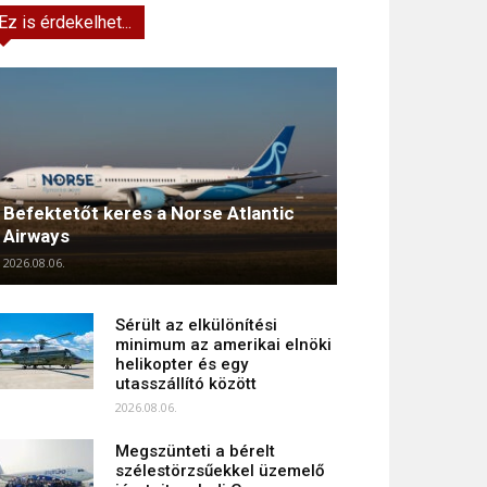
Ez is érdekelhet...
Befektetőt keres a Norse Atlantic
Airways
2026.08.06.
Sérült az elkülönítési
minimum az amerikai elnöki
helikopter és egy
utasszállító között
2026.08.06.
Megszünteti a bérelt
szélestörzsűekkel üzemelő