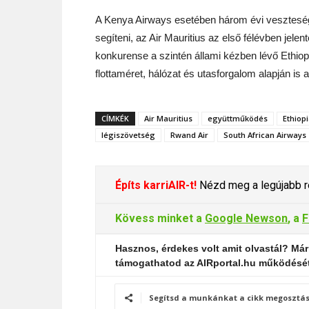
A Kenya Airways esetében három évi vesztesége
segíteni, az Air Mauritius az első félévben jelent
konkurense a szintén állami kézben lévő Ethiopia
flottaméret, hálózat és utasforgalom alapján is
CÍMKÉK
Air Mauritius
együttműködés
Ethiopi
légiszövetség
Rwand Air
South African Airways
Építs karriAIR-t!
Nézd meg a legújabb re
Kövess minket a
Google Newson
, a
F
Hasznos, érdekes volt amit olvastál? Már
támogathatod az AIRportal.hu működésé
Segítsd a munkánkat a cikk megosztás