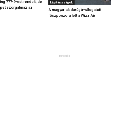
ng 777-9-est rendelt, de
Légitársaságok
pet szorgalmaz az
A magyar labdarúgó-válogatott
főszponzora lett a Wizz Air
Hirdetés