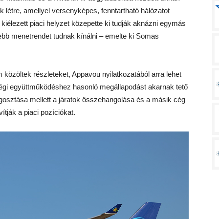
 létre, amellyel versenyképes, fenntartható hálózatot
kiélezett piaci helyzet közepette ki tudják aknázni egymás
isebb menetrendet tudnak kínálni – emelte ki Somas
közöltek részleteket, Appavou nyilatkozatából arra lehet
ségi együttműködéshez hasonló megállapodást akarnak tető
gosztása mellett a járatok összehangolása és a másik cég
ítják a piaci pozíciókat.