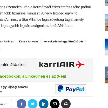
s üzemelés után a kormánytól érkezett friss tőke próbál
ett több tízmilliós mínuszt. A négy légicég egyik fő
n Airlines, a Star Alliance légiszövetség tagja, amely
 a legnagyobb légitársaságnak számít Afrikában.
an Airlines
Kenya Airways
kereskedelmi együttműködés
ptéri állásokat:
acebookon
, a
LinkedInen
és az
X-en
!
 egy újság árával
t!
ával!