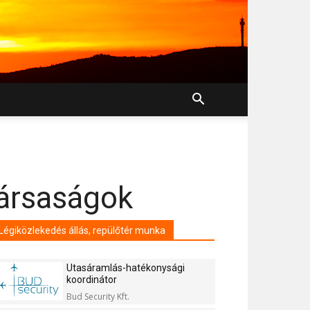
társaságok
Légiközlekedés állás, repülőtér munka
Utasáramlás-hatékonysági
koordinátor
Bud Security Kft.