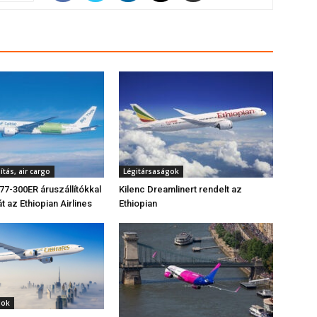
ítás, air cargo
Légitársaságok
777-300ER áruszállítókkal
Kilenc Dreamlinert rendelt az
ját az Ethiopian Airlines
Ethiopian
gok