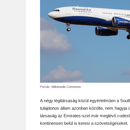
Forrás: Wikimedia Commons
A négy légitársaság közül egyértelműen a Sout
tulajdonos állam azonban közölte, nem hagyja 
társaság az Emirates-szel már meglévő codeshar
kontinensen belül is keresi a szövetségeseket.