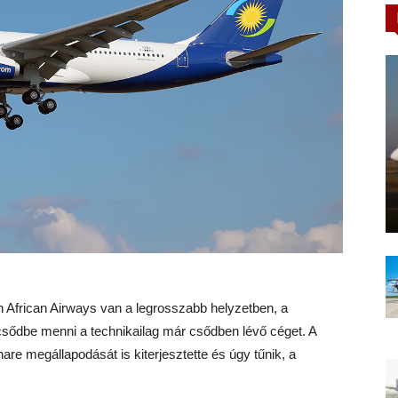
h African Airways van a legrosszabb helyzetben, a
csődbe menni a technikailag már csődben lévő céget. A
e megállapodását is kiterjesztette és úgy tűnik, a