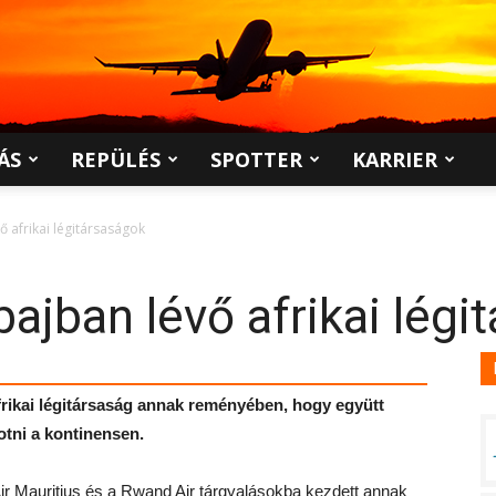
ÁS
REPÜLÉS
SPOTTER
KARRIER
 afrikai légitársaságok
ajban lévő afrikai légi
frikai légitársaság annak reményében, hogy együtt
otni a kontinensen.
ir Mauritius és a Rwand Air tárgyalásokba kezdett annak