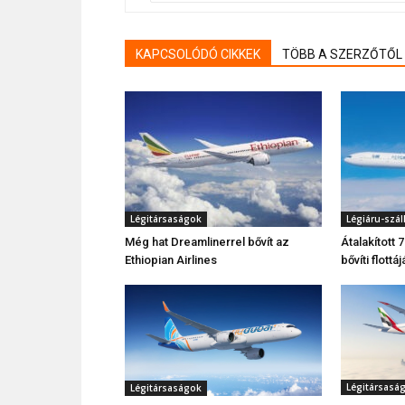
KAPCSOLÓDÓ CIKKEK
TÖBB A SZERZŐTŐL
Légitársaságok
Légiáru-száll
Még hat Dreamlinerrel bővít az
Átalakított 
Ethiopian Airlines
bővíti flottá
Légitársasá
Légitársaságok