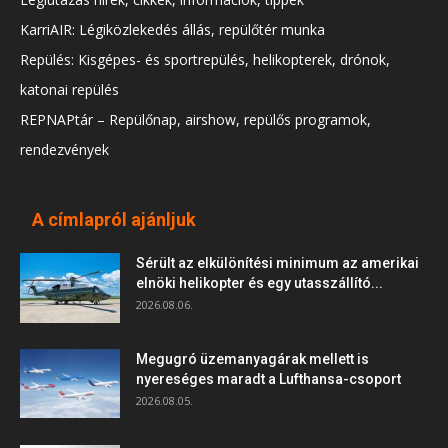
KarriAIR: Légiközlekedés állás, repülőtér munka
Repülés: Kisgépes- és sportrepülés, helikopterek, drónok,
katonai repülés
REPNAPtár – Repülőnap, airshow, repülős programok,
rendezvények
A címlapról ajánljuk
Sérült az elkülönítési minimum az amerikai
elnöki helikopter és egy utasszállító...
2026.08.06.
Megugró üzemanyagárak mellett is
nyereséges maradt a Lufthansa-csoport
2026.08.05.