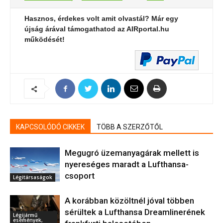
Hasznos, érdekes volt amit olvastál? Már egy
újság árával támogathatod az AIRportal.hu
működését!
KAPCSOLÓDÓ CIKKEK
TÖBB A SZERZŐTŐL
Megugró üzemanyagárak mellett is
nyereséges maradt a Lufthansa-
csoport
Légitársaságok
A korábban közöltnél jóval többen
sérültek a Lufthansa Dreamlinerének
Légijármű
események,