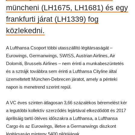
müncheni (LH1675, LH1681) és egy
frankfurti járat (LH1339) fog
közlekedni.
A Lufthansa Csoport többi utasszállító légitársaságát –
Eurowings, Germanwings, SWISS, Austrian Airlines, Air
Dolomiti, Brussels Airlines – nem érinti a munkabeszüntetés
és a sztrájk továbbra sem érinti a Lufthansa Cityline által
üzemeltetett München-Debrecen járatot, amely a pénteki
napon is menetrend szerint repül.
A VC éves szinten átlagosan 3,66 százalékos béremelést kér
a legutóbbi kollektív szerződés lejártával elkezdődött és 2017
áprilisáig tartó ötéves időszakra a Lufthansa, a Lufthansa
Cargo és az Eurowings, illetve a Germanwings diszkont
légitársaság mintegy 5400 pilótájának.