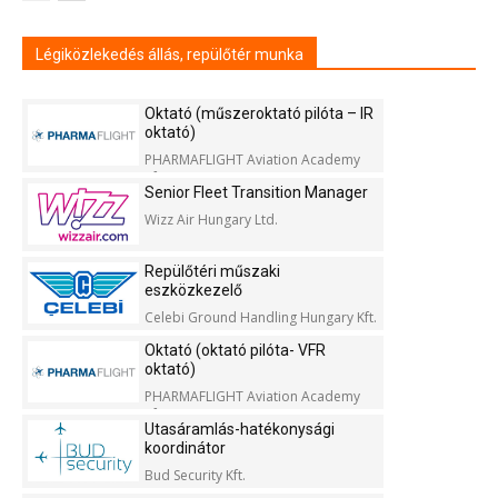
Légiközlekedés állás, repülőtér munka
Oktató (műszeroktató pilóta – IR
oktató)
PHARMAFLIGHT Aviation Academy
Kft.
Senior Fleet Transition Manager
Wizz Air Hungary Ltd.
Repülőtéri műszaki
eszközkezelő
Celebi Ground Handling Hungary Kft.
Oktató (oktató pilóta- VFR
oktató)
PHARMAFLIGHT Aviation Academy
Kft.
Utasáramlás-hatékonysági
koordinátor
Bud Security Kft.