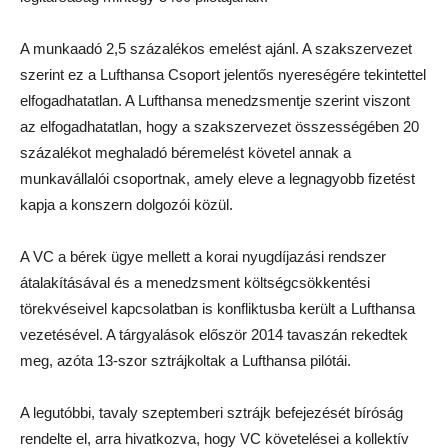
A munkaadó 2,5 százalékos emelést ajánl. A szakszervezet
szerint ez a Lufthansa Csoport jelentős nyereségére tekintettel
elfogadhatatlan. A Lufthansa menedzsmentje szerint viszont
az elfogadhatatlan, hogy a szakszervezet összességében 20
százalékot meghaladó béremelést követel annak a
munkavállalói csoportnak, amely eleve a legnagyobb fizetést
kapja a konszern dolgozói közül.
A VC a bérek ügye mellett a korai nyugdíjazási rendszer
átalakításával és a menedzsment költségcsökkentési
törekvéseivel kapcsolatban is konfliktusba került a Lufthansa
vezetésével. A tárgyalások először 2014 tavaszán rekedtek
meg, azóta 13-szor sztrájkoltak a Lufthansa pilótái.
A legutóbbi, tavaly szeptemberi sztrájk befejezését bíróság
rendelte el, arra hivatkozva, hogy VC követelései a kollektív