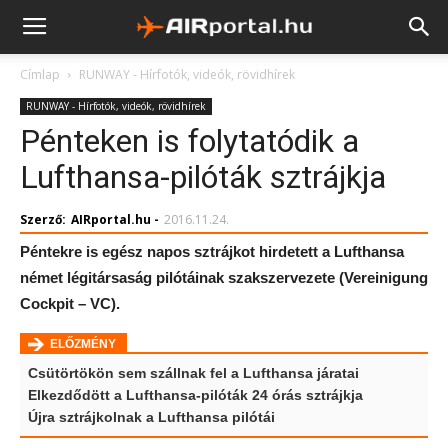
Címlap
RUNWAY - Hírfotók, videók, rövidhírek
RUNWAY - Hírfotók, videók, rövidhírek
Pénteken is folytatódik a
Lufthansa-pilóták sztrájkja
Szerző:
AIRportal.hu
-
2016.11.24.
Péntekre is egész napos sztrájkot hirdetett a Lufthansa
német légitársaság pilótáinak szakszervezete (Vereinigung
Cockpit – VC).
ELŐZMÉNY
Csütörtökön sem szállnak fel a Lufthansa járatai
Elkezdődött a Lufthansa-pilóták 24 órás sztrájkja
Újra sztrájkolnak a Lufthansa pilótái