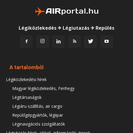
Légiközlekedés ✈ Légiutazás ✈ Repülés
A tartalomból
Légiközlekedési hírek
Magyar légiközlekedés, Ferihegy
Légitársaságok
Légiáru-szállítás, air cargo
Repülőgépgyártók, légiipar
Léginavigációs szolgáltatók
Légiutazás hírek, cikkek, információk, tippek