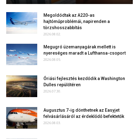
Megoldódtak az A220-as
hajtóműproblémái, napirenden a
törzshosszabbítás
2026.08.02.
Megugró üzemanyagárak mellett is
nyereséges maradt a Lufthansa-csoport
2026.08.05.
Óriási fejlesztés kezdődik a Washington
Dulles repülőtéren
2026.07.30.
Augusztus 7-ig dönthetnek az Easyjet
felvásárlásáról az érdeklődő befektetők
2026.08.03.