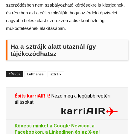
szerződésben nem szabályozható kérdésekre is kiterjednek,
és részben azt a célt szolgálják, hogy az érdekképviselet
nagyobb beleszólást szerezzen a diszkont üzletág
működtetésének alakításában.
Ha a sztrájk alatt utaznál így
tájékozódhatsz
CÍMKÉK
Lufthansa
sztrájk
Építs karriAIR-t!
Nézd meg a legújabb reptéri
állásokat:
Kövess minket a
Google Newson
, a
Facebookon
, a
LinkedInen
és az
X-en
!