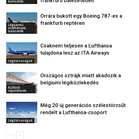
frankfurti balesetében
balesetek
Orrára bukott egy Boeing 787-es a
frankfurti reptéren
Légijármű
események,
balesetek
Csaknem teljesen a Lufthansa
tulajdona lesz az ITA Airways
Légitársaságok
Országos sztrájk miatt akadozik a
belgiumi légiközlekedés
Külföldi
repülőterek
Még 20 új generációs szélestörzsűt
rendelt a Lufthansa-csoport
Légitársaságok