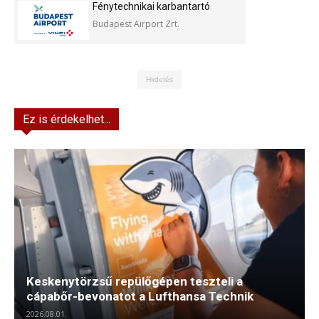
Fénytechnikai karbantartó
Budapest Airport Zrt.
Hirdetés
Ez is érdekelhet...
Keskenytörzsű repülőgépen teszteli a
cápabőr-bevonatot a Lufthansa Technik
2026.08.01.