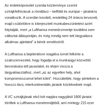
Az érdekképviselet szerdai közleménye szerint
sztrájkfelhívásuk a rövidtávú – belföldi és európai – járatokra
vonatkozik. A szerdán kezdett, eredetileg 24 órásra tervezett,
majd csütörtökre is kiterjesztett munkabeszüntetést azért
folytatják, mert „a Lufthansa menedzsmentje továbbra sem
változtat álláspontján, és még mindig nem tett tárgyalásra
alkalmas ajánlatot” a bérek emeléséről.
A Lufthansa a bejelentésre reagálva ismét felkérte a
szakszervezetet, hogy fogadja el a munkaügyi közvetítő
bevonására tett javaslatot, és térjen vissza a
tárgyalóasztalhoz, mert „az az egyetlen hely, ahol
kompromisszumot lehet kötni”. Hozzátették, hogy pénteken a
hosszú távú, interkontinentális járatok közlekednek majd.
A VC sztrájkjának első két napjára nagyjából 1800 járatot
töröltek a Lufthansa menetrendjéből, ami mintegy 215 ezer