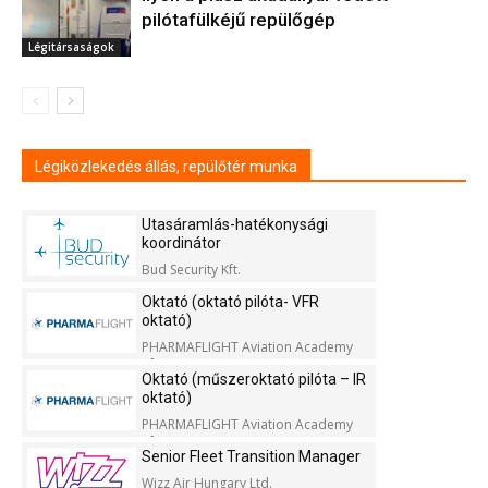
pilótafülkéjű repülőgép
Légitársaságok
Légiközlekedés állás, repülőtér munka
Utasáramlás-hatékonysági
koordinátor
Bud Security Kft.
Oktató (oktató pilóta- VFR
oktató)
PHARMAFLIGHT Aviation Academy
Kft.
Oktató (műszeroktató pilóta – IR
oktató)
PHARMAFLIGHT Aviation Academy
Kft.
Senior Fleet Transition Manager
Wizz Air Hungary Ltd.