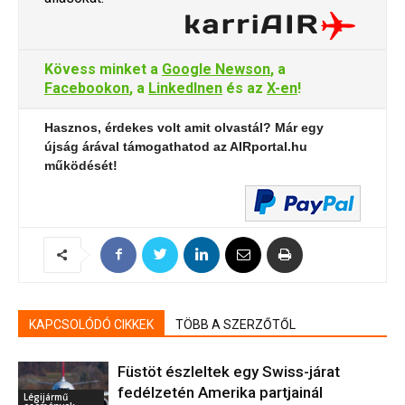
Kövess minket a
Google Newson
, a
Facebookon
, a
LinkedInen
és az
X-en
!
Hasznos, érdekes volt amit olvastál? Már egy
újság árával támogathatod az AIRportal.hu
működését!
KAPCSOLÓDÓ CIKKEK
TÖBB A SZERZŐTŐL
Füstöt észleltek egy Swiss-járat
fedélzetén Amerika partjainál
Légijármű