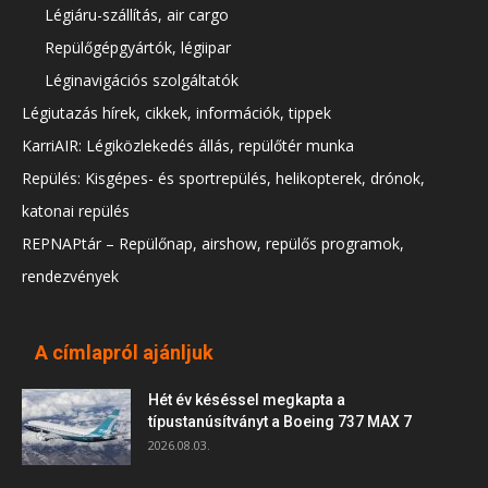
Légiáru-szállítás, air cargo
Repülőgépgyártók, légiipar
Léginavigációs szolgáltatók
Légiutazás hírek, cikkek, információk, tippek
KarriAIR: Légiközlekedés állás, repülőtér munka
Repülés: Kisgépes- és sportrepülés, helikopterek, drónok,
katonai repülés
REPNAPtár – Repülőnap, airshow, repülős programok,
rendezvények
A címlapról ajánljuk
Hét év késéssel megkapta a
típustanúsítványt a Boeing 737 MAX 7
2026.08.03.