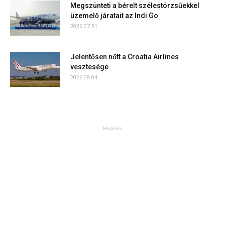
Megszünteti a bérelt szélestörzsűekkel
üzemelő járatait az Indi Go
2026.07.31.
Jelentősen nőtt a Croatia Airlines
vesztesége
2026.08.04.
Hirdetés