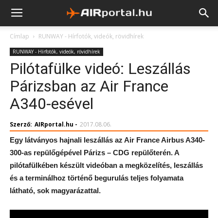
Címlap
RUNWAY - Hírfotók, videók, rövidhírek
RUNWAY - Hírfotók, videók, rövidhírek
Pilótafülke videó: Leszállás
Párizsban az Air France
A340-esével
Szerző:
AIRportal.hu
-
2017.08.06.
Egy látványos hajnali leszállás az Air France Airbus A340-
300-as repülőgépével Párizs – CDG repülőterén. A
pilótafülkében készült videóban a megközelítés, leszállás
és a terminálhoz történő begurulás teljes folyamata
látható, sok magyarázattal.