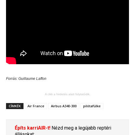
Forrás: Guillaume Laffon
A cikk a hirdetés alatt folytatódik.
CÍMKÉK
Air France
Airbus A340-300
pilótafülke
Építs karriAIR-t!
Nézd meg a legújabb reptéri
állásokat: