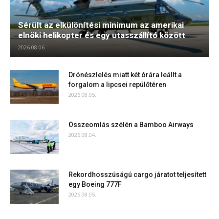
Sérült az elkülönítési minimum az amerikai
elnöki helikopter és egy utasszállító között
2026.08.06.
Drónészlelés miatt két órára leállt a
forgalom a lipcsei repülőtéren
2026.08.05.
Összeomlás szélén a Bamboo Airways
2026.08.04.
Rekordhosszúságú cargo járatot teljesített
egy Boeing 777F
2026.08.05.