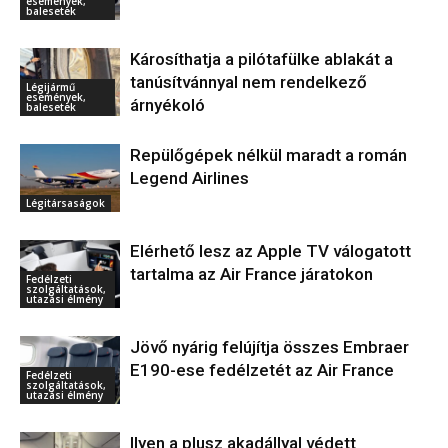
események,
balesetek
Károsíthatja a pilótafülke ablakát a
tanúsítvánnyal nem rendelkező
Légijármű
események,
árnyékoló
balesetek
Repülőgépek nélkül maradt a román
Legend Airlines
Légitársaságok
Elérhető lesz az Apple TV válogatott
tartalma az Air France járatokon
Fedélzeti
szolgáltatások,
utazási élmény
Jövő nyárig felújítja összes Embraer
E190-ese fedélzetét az Air France
Fedélzeti
szolgáltatások,
utazási élmény
Ilyen a plusz akadállyal védett