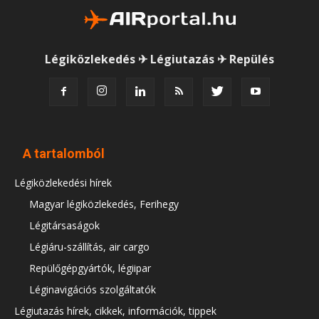
Légiközlekedés ✈ Légiutazás ✈ Repülés
A tartalomból
Légiközlekedési hírek
Magyar légiközlekedés, Ferihegy
Légitársaságok
Légiáru-szállítás, air cargo
Repülőgépgyártók, légiipar
Léginavigációs szolgáltatók
Légiutazás hírek, cikkek, információk, tippek