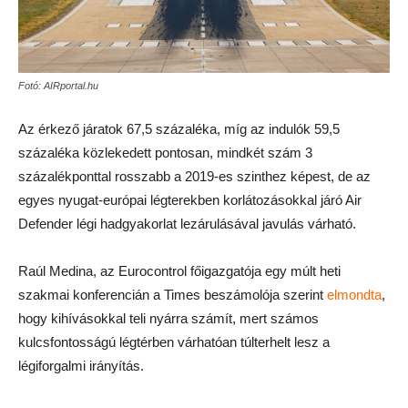
Fotó: AIRportal.hu
Az érkező járatok 67,5 százaléka, míg az indulók 59,5
százaléka közlekedett pontosan, mindkét szám 3
százalékponttal rosszabb a 2019-es szinthez képest, de az
egyes nyugat-európai légterekben korlátozásokkal járó Air
Defender légi hadgyakorlat lezárulásával javulás várható.
Raúl Medina, az Eurocontrol főigazgatója egy múlt heti
szakmai konferencián a Times beszámolója szerint
elmondta
,
hogy kihívásokkal teli nyárra számít, mert számos
kulcsfontosságú légtérben várhatóan túlterhelt lesz a
légiforgalmi irányítás.