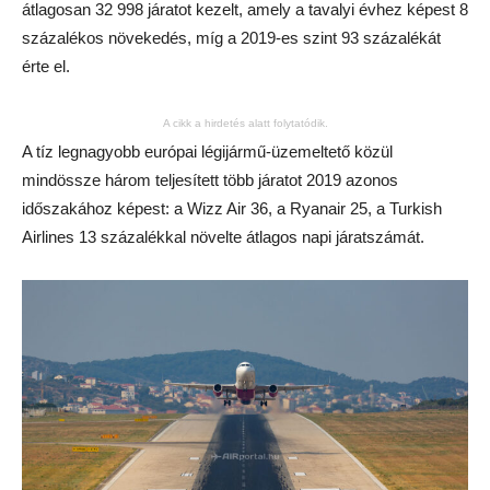
átlagosan 32 998 járatot kezelt, amely a tavalyi évhez képest 8
százalékos növekedés, míg a 2019-es szint 93 százalékát
érte el.
A cikk a hirdetés alatt folytatódik.
A tíz legnagyobb európai légijármű-üzemeltető közül
mindössze három teljesített több járatot 2019 azonos
időszakához képest: a Wizz Air 36, a Ryanair 25, a Turkish
Airlines 13 százalékkal növelte átlagos napi járatszámát.