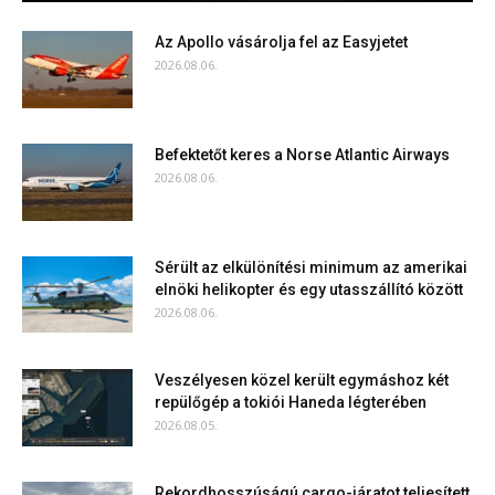
Az Apollo vásárolja fel az Easyjetet
2026.08.06.
Befektetőt keres a Norse Atlantic Airways
2026.08.06.
Sérült az elkülönítési minimum az amerikai
elnöki helikopter és egy utasszállító között
2026.08.06.
Veszélyesen közel került egymáshoz két
repülőgép a tokiói Haneda légterében
2026.08.05.
Rekordhosszúságú cargo-járatot teljesített