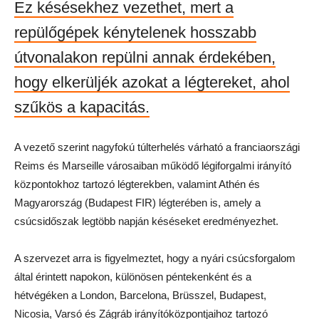
Ez késésekhez vezethet, mert a
repülőgépek kénytelenek hosszabb
útvonalakon repülni annak érdekében,
hogy elkerüljék azokat a légtereket, ahol
szűkös a kapacitás.
A vezető szerint nagyfokú túlterhelés várható a franciaországi
Reims és Marseille városaiban működő légiforgalmi irányító
központokhoz tartozó légterekben, valamint Athén és
Magyarország (Budapest FIR) légterében is, amely a
csúcsidőszak legtöbb napján késéseket eredményezhet.
A szervezet arra is figyelmeztet, hogy a nyári csúcsforgalom
által érintett napokon, különösen péntekenként és a
hétvégéken a London, Barcelona, Brüsszel, Budapest,
Nicosia, Varsó és Zágráb irányítóközpontjaihoz tartozó