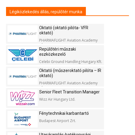
Légiközlekedés állás, repülőtér munka
Oktató (oktató pilóta- VFR
oktató)
PHARMAFLIGHT Aviation Academy
Kft.
Repülőtéri műszaki
eszközkezelő
Celebi Ground Handling Hungary Kft.
Oktató (műszeroktató pilóta – IR
oktató)
PHARMAFLIGHT Aviation Academy
Kft.
Senior Fleet Transition Manager
Wizz Air Hungary Ltd.
Fénytechnikai karbantartó
Budapest Airport Zrt.
Utasáramlás-hatékonysági