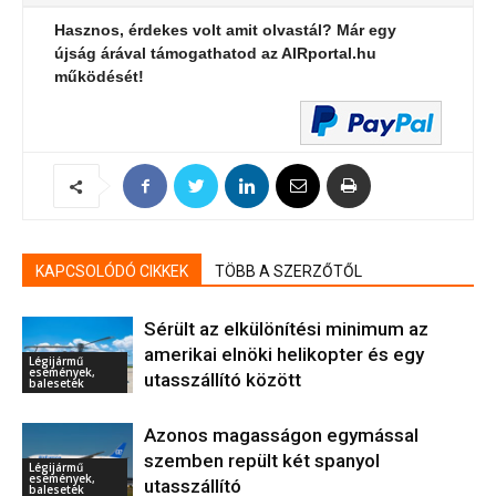
Hasznos, érdekes volt amit olvastál? Már egy
újság árával támogathatod az AIRportal.hu
működését!
KAPCSOLÓDÓ CIKKEK
TÖBB A SZERZŐTŐL
Sérült az elkülönítési minimum az
amerikai elnöki helikopter és egy
Légijármű
események,
utasszállító között
balesetek
Azonos magasságon egymással
szemben repült két spanyol
Légijármű
események,
utasszállító
balesetek