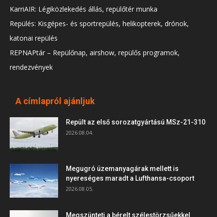
KarriAIR: Légiközlekedés állás, repülőtér munka
Repülés: Kisgépes- és sportrepülés, helikopterek, drónok,
katonai repülés
REPNAPtár – Repülőnap, airshow, repülős programok,
rendezvények
A címlapról ajánljuk
Repült az első sorozatgyártású MSz-21-310
2026.08.04.
Megugró üzemanyagárak mellett is
nyereséges maradt a Lufthansa-csoport
2026.08.05.
Megszünteti a bérelt szélestörzsűekkel