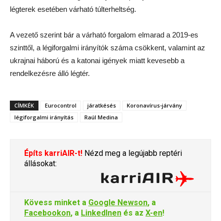
légterek esetében várható túlterheltség.
A vezető szerint bár a várható forgalom elmarad a 2019-es
szinttől, a légiforgalmi irányítók száma csökkent, valamint az
ukrajnai háború és a katonai igények miatt kevesebb a
rendelkezésre álló légtér.
CÍMKÉK
Eurocontrol
járatkésés
Koronavírus-járvány
légiforgalmi irányítás
Raúl Medina
Építs karriAIR-t!
Nézd meg a legújabb reptéri
állásokat:
Kövess minket a
Google Newson
, a
Facebookon
, a
LinkedInen
és az
X-en
!