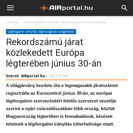
Címlap
Légiforgalmi irányítás, léginavigációs szolgáltatók
Légiforgalmi irányítás, léginavigációs szolgáltatók
Rekordszámú járat
közlekedett Európa
légterében június 30-án
Szerző:
AIRportal.hu
-
2023.07.04.
A világjárvány kezdete óta a legmagasabb járatszámot
regisztrálta az Eurocontrol június 30-án, az európai
légiforgalom szervezéséért felelős szervezet vezetője
szerint a nyári csúcsidőszakban több ország, köztük
Magyarország légterében is fennakadások, késések
lehetnek a légiforgalmi irányítás túlterheltsége miatt.