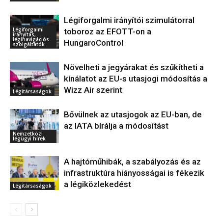
Légiforgalmi irányítói szimulátorral
Légiforgalmi
toboroz az EFOTT-on a
irányítás,
léginavigációs
HungaroControl
szolgáltatók
Növelheti a jegyárakat és szűkítheti a
kínálatot az EU-s utasjogi módosítás a
Wizz Air szerint
Légitársaságok
Bővülnek az utasjogok az EU-ban, de
az IATA bírálja a módosítást
Nemzetközi
légügyi hírek
A hajtóműhibák, a szabályozás és az
infrastruktúra hiányosságai is fékezik
a légiközlekedést
Légitársaságok