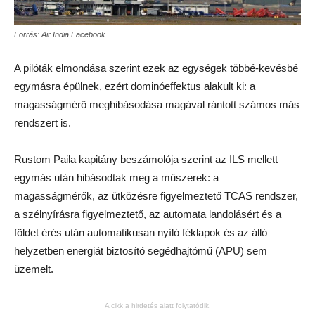
Forrás: Air India Facebook
A pilóták elmondása szerint ezek az egységek többé-kevésbé
egymásra épülnek, ezért dominóeffektus alakult ki: a
magasságmérő meghibásodása magával rántott számos más
rendszert is.
Rustom Paila kapitány beszámolója szerint az ILS mellett
egymás után hibásodtak meg a műszerek: a
magasságmérők, az ütközésre figyelmeztető TCAS rendszer,
a szélnyírásra figyelmeztető, az automata landolásért és a
földet érés után automatikusan nyíló féklapok és az álló
helyzetben energiát biztosító segédhajtómű (APU) sem
üzemelt.
A cikk a hirdetés alatt folytatódik.