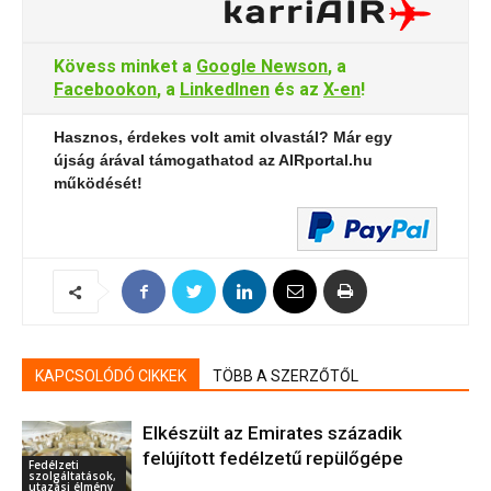
Kövess minket a
Google Newson
, a
Facebookon
, a
LinkedInen
és az
X-en
!
Hasznos, érdekes volt amit olvastál? Már egy
újság árával támogathatod az AIRportal.hu
működését!
KAPCSOLÓDÓ CIKKEK
TÖBB A SZERZŐTŐL
Elkészült az Emirates századik
felújított fedélzetű repülőgépe
Fedélzeti
szolgáltatások,
utazási élmény