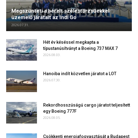
Megszünteti a bérelt szélestörzsűekkel
üzemelő járatait az Indi Go
2026.07.31.
Hét év késéssel megkapta a
típustanúsítványt a Boeing 737 MAX 7
2026.08.03.
Hanoiba indít közvetlen járatot a LOT
2026.07.30.
Rekordhosszúságú cargo járatot teljesített
egy Boeing 777F
2026.08.05.
Csökkenti energiafogyasztását a Budapest