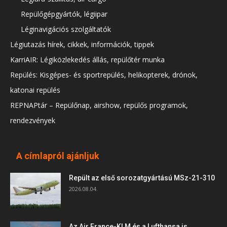
Repülőgépgyártók, légiipar
Léginavigációs szolgáltatók
Légiutazás hírek, cikkek, információk, tippek
KarriAIR: Légiközlekedés állás, repülőtér munka
Repülés: Kisgépes- és sportrepülés, helikopterek, drónok,
katonai repülés
REPNAPtár – Repülőnap, airshow, repülős programok,
rendezvények
A címlapról ajánljuk
Repült az első sorozatgyártású MSz-21-310
2026.08.04.
Az Air France-KLM és a Lufthansa is