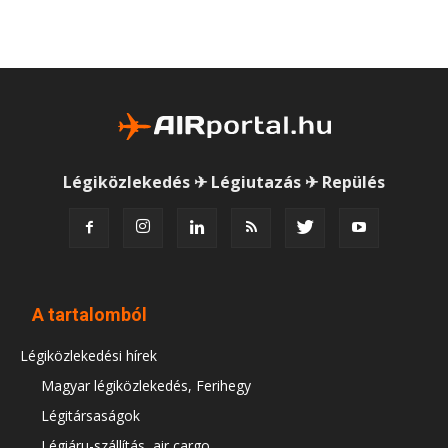
Légiközlekedés ✈ Légiutazás ✈ Repülés
A tartalomból
Légiközlekedési hírek
Magyar légiközlekedés, Ferihegy
Légitársaságok
Légiáru-szállítás, air cargo