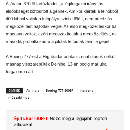
A járaton 370 fő tartózkodott, a légiforgalmi irányítás
elsőbbséget biztosított a gépnek. Amikor kiértek a felhőkből
400 lábbal voltak a futópálya szintje fölött, nem precíziós
megközelítést hajtottak végre. Az első megközelítéskor túl
magasan voltak, ezért megszakították a megközelítést, de
második próbálkozásra a pilóták le tudták tenni a gépet.
A Boeing 777-est a Flightradar adatai szerint utasok nélkül
másnap visszarepülték Delhibe, 13-án pedig már újra
forgalomba állt.
CÍMKÉK
Air India
Boeing 777-300ER
incidens
műszaki hiba
Építs karriAIR-t!
Nézd meg a legújabb reptéri
állásokat: