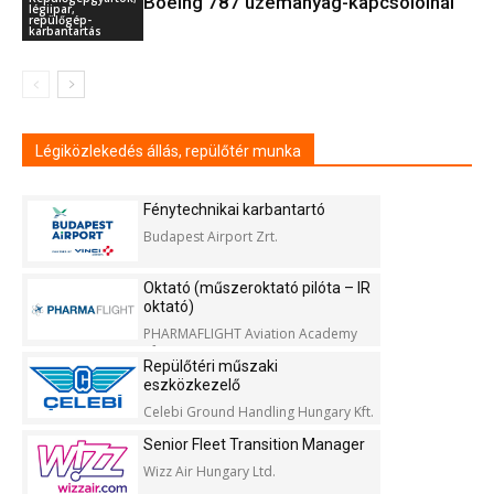
Boeing 787 üzemanyag-kapcsolóinál
légiipar,
repülőgép-
karbantartás
Légiközlekedés állás, repülőtér munka
Fénytechnikai karbantartó
Budapest Airport Zrt.
Oktató (műszeroktató pilóta – IR
oktató)
PHARMAFLIGHT Aviation Academy
Kft.
Repülőtéri műszaki
eszközkezelő
Celebi Ground Handling Hungary Kft.
Senior Fleet Transition Manager
Wizz Air Hungary Ltd.