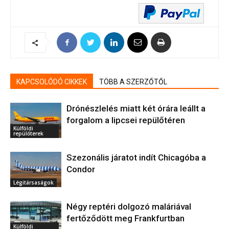
KAPCSOLÓDÓ CIKKEK
TÖBB A SZERZŐTŐL
Drónészlelés miatt két órára leállt a
forgalom a lipcsei repülőtéren
Külföldi
repülőterek
Szezonális járatot indít Chicagóba a
Condor
Légitársaságok
Négy reptéri dolgozó maláriával
fertőződött meg Frankfurtban
Külföldi