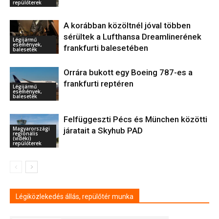
repülőterek
A korábban közöltnél jóval többen
sérültek a Lufthansa Dreamlinerének
Légijármű
események,
frankfurti balesetében
balesetek
Orrára bukott egy Boeing 787-es a
frankfurti reptéren
Légijármű
események,
balesetek
Felfüggeszti Pécs és München közötti
Magyarországi
járatait a Skyhub PAD
regionális
(vidéki)
repülőterek
Légiközlekedés állás, repülőtér munka