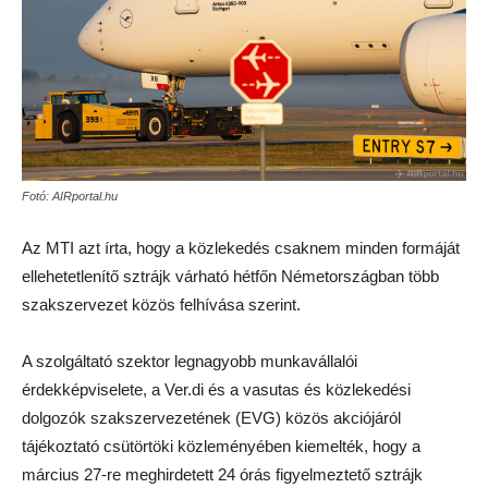
Fotó: AIRportal.hu
Az MTI azt írta, hogy a közlekedés csaknem minden formáját
ellehetetlenítő sztrájk várható hétfőn Németországban több
szakszervezet közös felhívása szerint.
A szolgáltató szektor legnagyobb munkavállalói
érdekképviselete, a Ver.di és a vasutas és közlekedési
dolgozók szakszervezetének (EVG) közös akciójáról
tájékoztató csütörtöki közleményében kiemelték, hogy a
március 27-re meghirdetett 24 órás figyelmeztető sztrájk