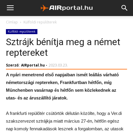
Címlap
Külföldi repülőterek
Külföldi repülőterek
Sztrájk bénítja meg a német
reptereket
Szerző:
AIRportal.hu
-
2023.03.23.
A nyári menetrend első napjaiban ismét leállás várható
németországi reptereken, Frankfurtban hétfőn, míg
Münchenben vasárnap és hétfőn sem közlekednek az
utas- és az áruszállító járatok.
A frankfurti repülőtér csütörtök délután közölte, hogy a Ver.di
szakszervezet sztrájkja miatt március 27-én, hétfőn egész
nap komoly fennakadások lesznek a forgalomban, az utasok