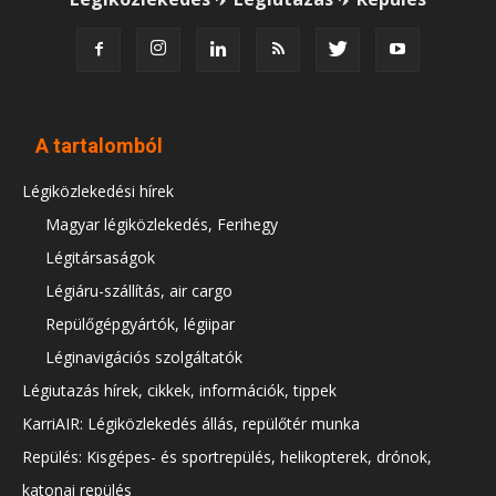
A tartalomból
Légiközlekedési hírek
Magyar légiközlekedés, Ferihegy
Légitársaságok
Légiáru-szállítás, air cargo
Repülőgépgyártók, légiipar
Léginavigációs szolgáltatók
Légiutazás hírek, cikkek, információk, tippek
KarriAIR: Légiközlekedés állás, repülőtér munka
Repülés: Kisgépes- és sportrepülés, helikopterek, drónok,
katonai repülés