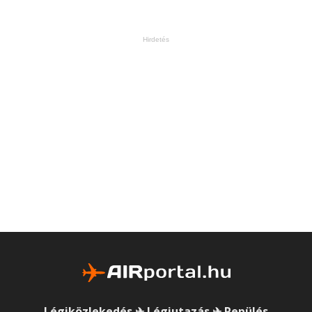
Hirdetés
Légiközlekedés ✈ Légiutazás ✈ Repülés