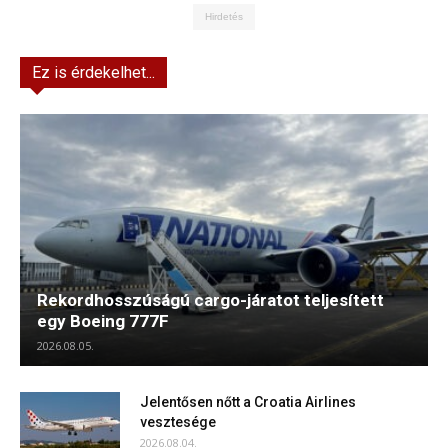
Hirdetés
Ez is érdekelhet...
Rekordhosszúságú cargo-járatot teljesített
egy Boeing 777F
2026.08.05.
Jelentősen nőtt a Croatia Airlines
vesztesége
2026.08.04.