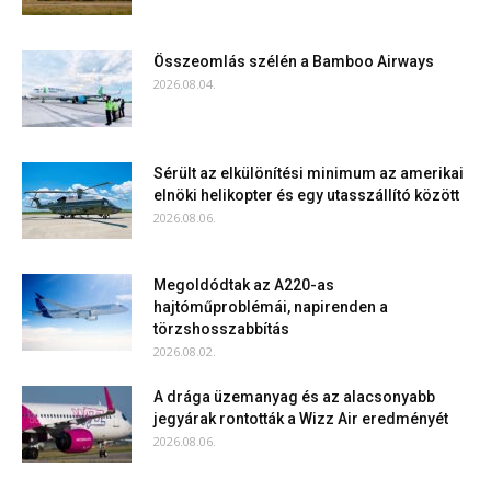
Összeomlás szélén a Bamboo Airways
2026.08.04.
Sérült az elkülönítési minimum az amerikai
elnöki helikopter és egy utasszállító között
2026.08.06.
Megoldódtak az A220-as
hajtóműproblémái, napirenden a
törzshosszabbítás
2026.08.02.
A drága üzemanyag és az alacsonyabb
jegyárak rontották a Wizz Air eredményét
2026.08.06.