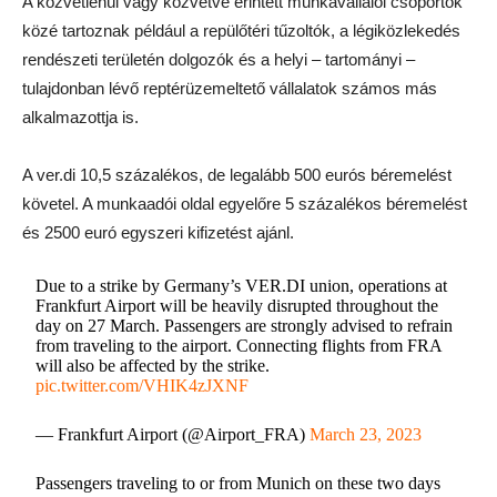
A közvetlenül vagy közvetve érintett munkavállalói csoportok
közé tartoznak például a repülőtéri tűzoltók, a légiközlekedés
rendészeti területén dolgozók és a helyi – tartományi –
tulajdonban lévő reptérüzemeltető vállalatok számos más
alkalmazottja is.
A ver.di 10,5 százalékos, de legalább 500 eurós béremelést
követel. A munkaadói oldal egyelőre 5 százalékos béremelést
és 2500 euró egyszeri kifizetést ajánl.
Due to a strike by Germany’s VER.DI union, operations at
Frankfurt Airport will be heavily disrupted throughout the
day on 27 March. Passengers are strongly advised to refrain
from traveling to the airport. Connecting flights from FRA
will also be affected by the strike.
pic.twitter.com/VHIK4zJXNF
— Frankfurt Airport (@Airport_FRA)
March 23, 2023
Passengers traveling to or from Munich on these two days