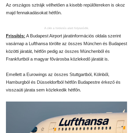
Az országos sztrájk vélhetően a kisebb repülőtereken is okoz
majd fennakadásokat hétfőn.
A cikk a hirdetés alatt folytatódik.
Frissítés:
A Budapest Airport járatinformációs oldala szerint
vasárnap a Lufthansa törölte az összes München és Budapest
közötti járatát, hétfőn pedig az összes Münchenből és
Frankfurtból a magyar fővárosba közlekedő járatát is.
Emellett a Eurowings az összes Stuttgartból, Kölnből,
Hamburgból és Düsseldorfból hétfőn Budapestre érkező és
visszaúti járata sem közlekedik hétfőn.