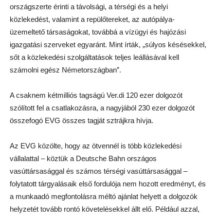
országszerte érinti a távolsági, a térségi és a helyi
közlekedést, valamint a repülőtereket, az autópálya-
üzemeltető társaságokat, továbbá a vízügyi és hajózási
igazgatási szerveket egyaránt. Mint írták, „súlyos késésekkel,
sőt a közlekedési szolgáltatások teljes leállásával kell
számolni egész Németországban”.
A csaknem kétmilliós tagságú Ver.di 120 ezer dolgozót
szólított fel a csatlakozásra, a nagyjából 230 ezer dolgozót
összefogó EVG összes tagját sztrájkra hívja.
Az EVG közölte, hogy az ötvennél is több közlekedési
vállalattal – köztük a Deutsche Bahn országos
vasúttársasággal és számos térségi vasúttársasággal –
folytatott tárgyalásaik első fordulója nem hozott eredményt, és
a munkaadó megfontolásra méltó ajánlat helyett a dolgozók
helyzetét tovább rontó követelésekkel állt elő. Például azzal,