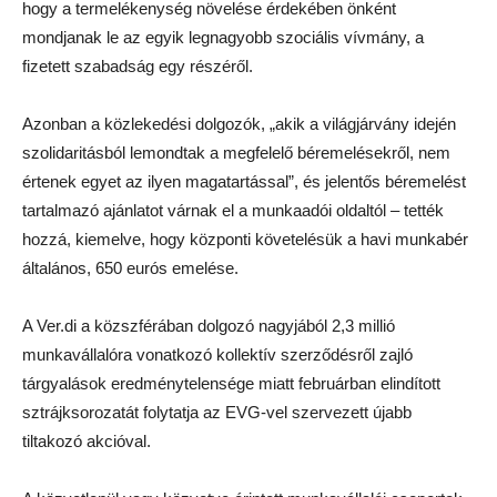
hogy a termelékenység növelése érdekében önként
mondjanak le az egyik legnagyobb szociális vívmány, a
fizetett szabadság egy részéről.
Azonban a közlekedési dolgozók, „akik a világjárvány idején
szolidaritásból lemondtak a megfelelő béremelésekről, nem
értenek egyet az ilyen magatartással”, és jelentős béremelést
tartalmazó ajánlatot várnak el a munkaadói oldaltól – tették
hozzá, kiemelve, hogy központi követelésük a havi munkabér
általános, 650 eurós emelése.
A Ver.di a közszférában dolgozó nagyjából 2,3 millió
munkavállalóra vonatkozó kollektív szerződésről zajló
tárgyalások eredménytelensége miatt februárban elindított
sztrájksorozatát folytatja az EVG-vel szervezett újabb
tiltakozó akcióval.