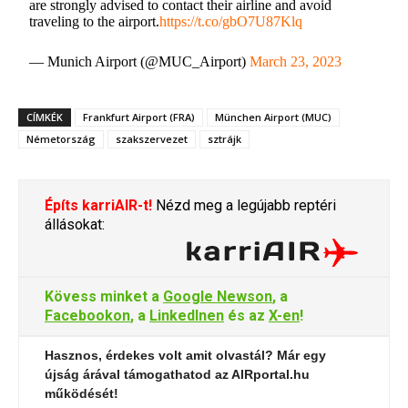
are strongly advised to contact their airline and avoid
traveling to the airport.
https://t.co/gbO7U87Klq
— Munich Airport (@MUC_Airport)
March 23, 2023
CÍMKÉK
Frankfurt Airport (FRA)
München Airport (MUC)
Németország
szakszervezet
sztrájk
Építs karriAIR-t!
Nézd meg a legújabb reptéri
állásokat:
Kövess minket a
Google Newson
, a
Facebookon
, a
LinkedInen
és az
X-en
!
Hasznos, érdekes volt amit olvastál? Már egy
újság árával támogathatod az AIRportal.hu
működését!