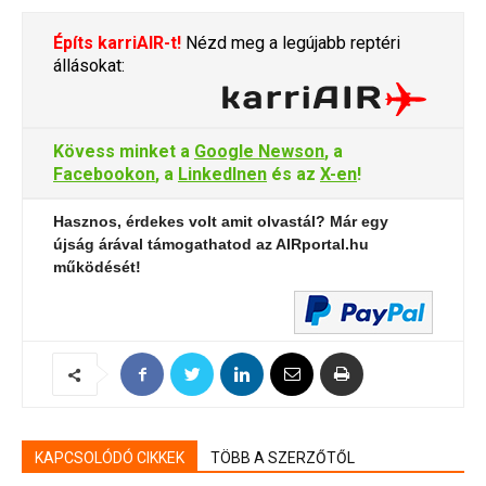
Építs karriAIR-t!
Nézd meg a legújabb reptéri
állásokat:
Kövess minket a
Google Newson
, a
Facebookon
, a
LinkedInen
és az
X-en
!
Hasznos, érdekes volt amit olvastál? Már egy
újság árával támogathatod az AIRportal.hu
működését!
KAPCSOLÓDÓ CIKKEK
TÖBB A SZERZŐTŐL