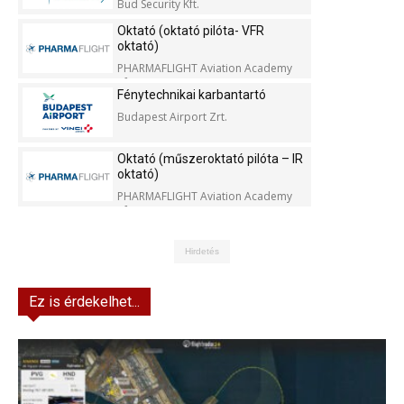
Bud Security Kft.
Oktató (oktató pilóta- VFR
oktató)
PHARMAFLIGHT Aviation Academy
Kft.
Fénytechnikai karbantartó
Budapest Airport Zrt.
Oktató (műszeroktató pilóta – IR
oktató)
PHARMAFLIGHT Aviation Academy
Kft.
Hirdetés
Ez is érdekelhet...