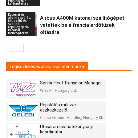
repülőgép-
karbantartás
Katonai és
Airbus A400M katonai szállítógépet
állami repülés,
többcélú és
szállító-
vetettek be a francia erdőtüzek
repülőgépek,
katonai
oltására
helikopterek
Légiközlekedés állás, repülőtér munka
Senior Fleet Transition Manager
Wizz Air Hungary Ltd.
Repülőtéri műszaki
eszközkezelő
Celebi Ground Handling Hungary Kft.
Utasáramlás-hatékonysági
koordinátor