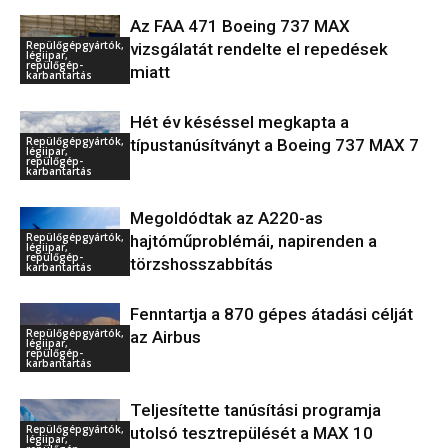
Az FAA 471 Boeing 737 MAX
Repülőgépgyártók,
vizsgálatát rendelte el repedések
légiipar,
repülőgép-
miatt
karbantartás
Hét év késéssel megkapta a
Repülőgépgyártók,
típustanúsítványt a Boeing 737 MAX 7
légiipar,
repülőgép-
karbantartás
Megoldódtak az A220-as
Repülőgépgyártók,
hajtóműproblémái, napirenden a
légiipar,
repülőgép-
törzshosszabbítás
karbantartás
Fenntartja a 870 gépes átadási célját
Repülőgépgyártók,
az Airbus
légiipar,
repülőgép-
karbantartás
Teljesítette tanúsítási programja
Repülőgépgyártók,
utolsó tesztrepülését a MAX 10
légiipar,