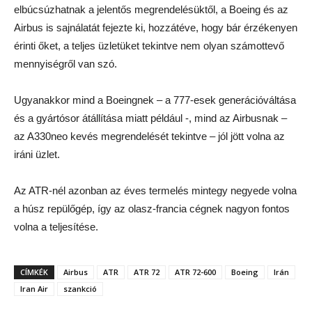
elbúcsúzhatnak a jelentős megrendelésüktől, a Boeing és az
Airbus is sajnálatát fejezte ki, hozzátéve, hogy bár érzékenyen
érinti őket, a teljes üzletüket tekintve nem olyan számottevő
mennyiségről van szó.
Ugyanakkor mind a Boeingnek – a 777-esek generációváltása
és a gyártósor átállítása miatt például -, mind az Airbusnak –
az A330neo kevés megrendelését tekintve – jól jött volna az
iráni üzlet.
Az ATR-nél azonban az éves termelés mintegy negyede volna
a húsz repülőgép, így az olasz-francia cégnek nagyon fontos
volna a teljesítése.
CÍMKÉK
Airbus
ATR
ATR 72
ATR 72-600
Boeing
Irán
Iran Air
szankció