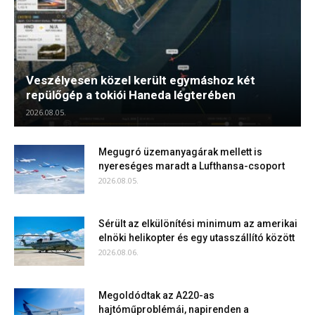
Veszélyesen közel került egymáshoz két
repülőgép a tokiói Haneda légterében
2026.08.05.
Megugró üzemanyagárak mellett is
nyereséges maradt a Lufthansa-csoport
2026.08.05.
Sérült az elkülönítési minimum az amerikai
elnöki helikopter és egy utasszállító között
2026.08.06.
Megoldódtak az A220-as
hajtóműproblémái, napirenden a