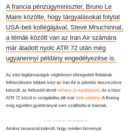
A francia pénzügyminiszter, Bruno Le
Maire közölte, hogy tárgyalásokat folytat
USA-beli kollégájával, Steve Mnuchinnal,
a témák között van az Iran Air számára
már átadott nyolc ATR 72 után még
ugyanennyi példány engedélyezése is.
Az iráni légitársaságok végletesen elöregedett flottáinak
felfrissítésére többek közt az Iran Air is jelentős beszerzésre
készült, az Airbustól átvett
néhány új repülőgépet
, és a húsz
ATR 72 közül is szolgálatba állt már
több példány
. A Boeing
még egyetlen gyártmányát sem szállította le Iránnak.
A cikk a hirdetés alatt folytatódik.
Amikor tavasszal kiderült, hogy minden bizonnyal