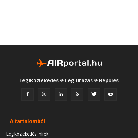
Légiközlekedés ✈ Légiutazás ✈ Repülés
A tartalomból
Légiközlekedési hírek