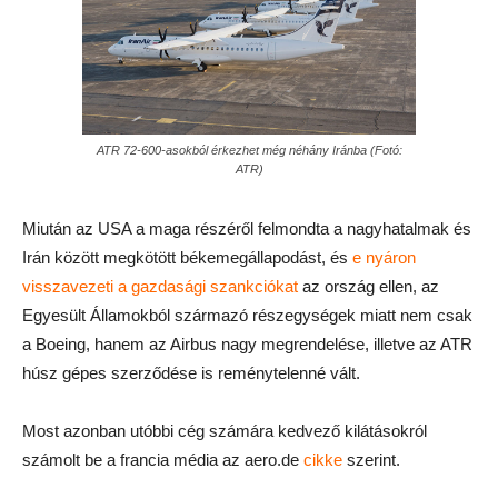
ATR 72-600-asokból érkezhet még néhány Iránba (Fotó:
ATR)
Miután az USA a maga részéről felmondta a nagyhatalmak és
Irán között megkötött békemegállapodást, és
e nyáron
visszavezeti a gazdasági szankciókat
az ország ellen, az
Egyesült Államokból származó részegységek miatt nem csak
a Boeing, hanem az Airbus nagy megrendelése, illetve az ATR
húsz gépes szerződése is reménytelenné vált.
Most azonban utóbbi cég számára kedvező kilátásokról
számolt be a francia média az aero.de
cikke
szerint.