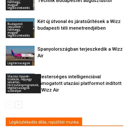
Technik Budapestet augusztustól
Ferihegy,
magyar
légiközlekedés
Két új útvonal és járatsűrítések a Wizz
Budapesti
repülőtér -
budapesti téli menetrendjében
Ferihegy,
magyar
légiközlekedés
Spanyolországban terjeszkedik a Wizz
Air
Légitársaságok
Mesterséges intelligenciával
Utazási tippek-
trükkök, repjegy
vásárlás,
támogatott utazási platformot indított
törzsutasprogramok,
légitársaságok
a Wizz Air
szabályai
Légiközlekedés állás, repülőtér munka