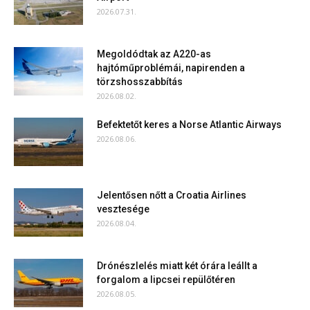
2026.07.31.
Megoldódtak az A220-as
hajtóműproblémái, napirenden a
törzshosszabbítás
2026.08.02.
Befektetőt keres a Norse Atlantic Airways
2026.08.06.
Jelentősen nőtt a Croatia Airlines
vesztesége
2026.08.04.
Drónészlelés miatt két órára leállt a
forgalom a lipcsei repülőtéren
2026.08.05.