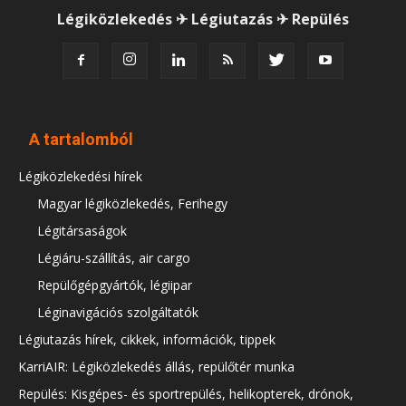
Légiközlekedés ✈ Légiutazás ✈ Repülés
A tartalomból
Légiközlekedési hírek
Magyar légiközlekedés, Ferihegy
Légitársaságok
Légiáru-szállítás, air cargo
Repülőgépgyártók, légiipar
Léginavigációs szolgáltatók
Légiutazás hírek, cikkek, információk, tippek
KarriAIR: Légiközlekedés állás, repülőtér munka
Repülés: Kisgépes- és sportrepülés, helikopterek, drónok,