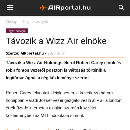
Címlap
Légitársaságok
Légitársaságok
Távozik a Wizz Air elnöke
Szerző:
AIRportal.hu
-
2024.07.04.
Távozik a Wizz Air Holdings éléről Robert Carey elnök és
több fontos vezetői poszton is változás történik a
légitársaságnál a cég közleménye szerint.
Robert Carey feladatait ideiglenesen, a következő három
hónapban Váradi József vezérigazgató veszi át – áll a londoni
értéktőzsde internetes oldalán szerdán közzétett
közleményben az MTI tudósítása szerint.