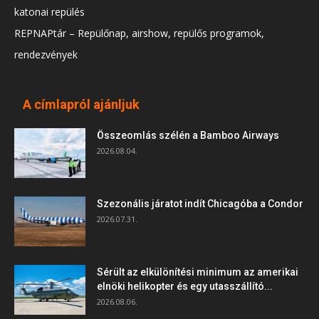
katonai repülés
REPNAPtár – Repülőnap, airshow, repülős programok,
rendezvények
A címlapról ajánljuk
Összeomlás szélén a Bamboo Airways
2026.08.04.
Szezonális járatot indít Chicagóba a Condor
2026.07.31.
Sérült az elkülönítési minimum az amerikai
elnöki helikopter és egy utasszállító...
2026.08.06.