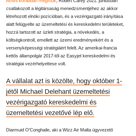
Amint korábban megírtuk
,
Robert Carey 2021. júniusban
csatlakozott a légitársaság menedzsmentjéhez az akkor
létrehozott elnöki pozícióban, és a vezérigazgató irányítása
alatt felügyelte az üzemeltetési és kereskedelmi területeket,
hozzá tartozott az üzleti stratégia, a növekedés, a
költségkontroll, emellett az üzemi eredményekért és a
versenyképességi stratégiáért felelt. Az
amerikai-francia
kettős állampolgár 2017-től az Easyjet kereskedelmi és
stratégiai vezérhelyettese volt.
A vállalat azt is közölte, hogy október 1-
jétől Michael Delehant üzemeltetési
vezérigazgató kereskedelmi és
üzemeltetési vezetővé lép elő.
Diarmuid O’Conghaile, aki a Wizz Air Malta ügyvezető