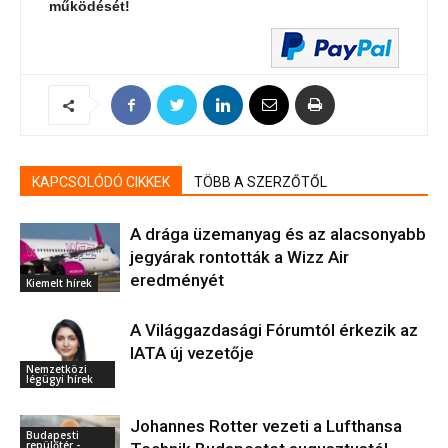
működését!
KAPCSOLÓDÓ CIKKEK
TÖBB A SZERZŐTŐL
A drága üzemanyag és az alacsonyabb
jegyárak rontották a Wizz Air
eredményét
Kiemelt hírek
A Világgazdasági Fórumtól érkezik az
IATA új vezetője
Nemzetközi
légügyi hírek
Johannes Rotter vezeti a Lufthansa
Budapesti
repülőtér -