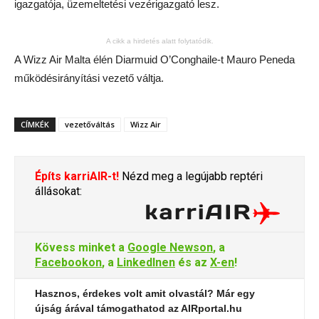
igazgatója, üzemeltetési vezérigazgató lesz.
A cikk a hirdetés alatt folytatódik.
A Wizz Air Malta élén Diarmuid O’Conghaile-t Mauro Peneda
működésirányítási vezető váltja.
CÍMKÉK
vezetőváltás
Wizz Air
Építs karriAIR-t!
Nézd meg a legújabb reptéri
állásokat:
Kövess minket a
Google Newson
, a
Facebookon
, a
LinkedInen
és az
X-en
!
Hasznos, érdekes volt amit olvastál? Már egy
újság árával támogathatod az AIRportal.hu