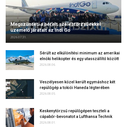
Megszünteti a bérelt szélestörzsűekkel
üzemelő járatait az Indi Go
2026.07.31.
Sérült az elkülönítési minimum az amerikai
elnöki helikopter és egy utasszállító között
2026.08.06.
Veszélyesen közel került egymáshoz két
repülőgép a tokiói Haneda légterében
2026.08.05.
Keskenytörzsű repülőgépen teszteli a
cápabőr-bevonatot a Lufthansa Technik
2026.08.01.