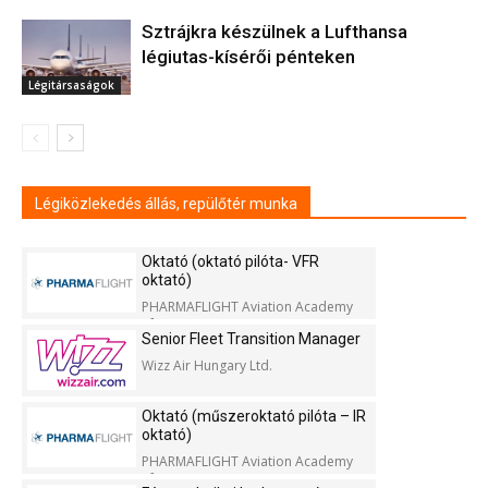
Sztrájkra készülnek a Lufthansa
légiutas-kísérői pénteken
Légitársaságok
Légiközlekedés állás, repülőtér munka
Oktató (oktató pilóta- VFR
oktató)
PHARMAFLIGHT Aviation Academy
Kft.
Senior Fleet Transition Manager
Wizz Air Hungary Ltd.
Oktató (műszeroktató pilóta – IR
oktató)
PHARMAFLIGHT Aviation Academy
Kft.