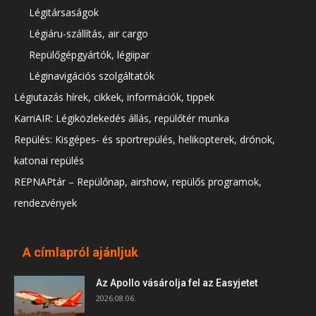
Légitársaságok
Légiáru-szállítás, air cargo
Repülőgépgyártók, légiipar
Léginavigációs szolgáltatók
Légiutazás hírek, cikkek, információk, tippek
KarriAIR: Légiközlekedés állás, repülőtér munka
Repülés: Kisgépes- és sportrepülés, helikopterek, drónok,
katonai repülés
REPNAPtár – Repülőnap, airshow, repülős programok,
rendezvények
A címlapról ajánljuk
Az Apollo vásárolja fel az Easyjetet
2026.08.06.