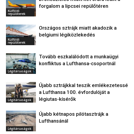
forgalom a lipcsei repülőtéren
Külföldi
repülőterek
Országos sztrájk miatt akadozik a
belgiumi légiközlekedés
Külföldi
repülőterek
Tovább eszkalálódott a munkaügyi
konfliktus a Lufthansa-csoportnál
Légitársaságok
Újabb sztrájkkal teszik emlékezetessé
a Lufthansa 100. évfordulóját a
légiutas-kísérők
Légitársaságok
Újabb kétnapos pilótasztrájk a
Lufthansánál
Légitársaságok