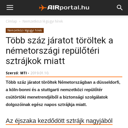
Címlap
Nemzetközi légügyi hírek
Nemzetközi légügyi hírek
Több száz járatot töröltek a
németországi repülőtéri
sztrájkok miatt
Szerző:
MTI
-
2019.01.10.
Több száz járatot töröltek Németországban a düsseldorfi,
a köln-bonni és a stuttgarti nemzetközi repülőtér
csütörtöki menetrendjéből a biztonsági szolgálatok
dolgozóinak egész napos sztrájkja miatt.
Az éjszaka kezdődött sztrájk nagyjából