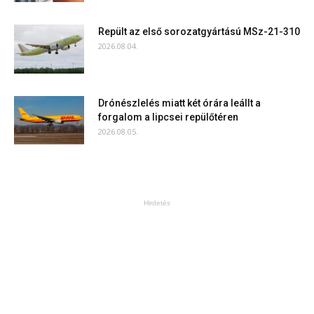
Repült az első sorozatgyártású MSz-21-310
2026.08.04.
Drónészlelés miatt két órára leállt a
forgalom a lipcsei repülőtéren
2026.08.05.
Hirdetés