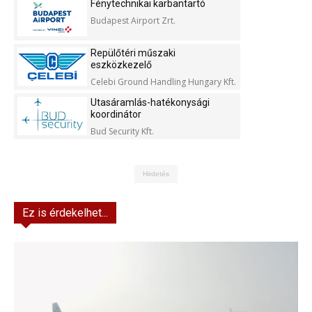
Fénytechnikai karbantartó
Budapest Airport Zrt.
Repülőtéri műszaki
eszközkezelő
Celebi Ground Handling Hungary Kft.
Utasáramlás-hatékonysági
koordinátor
Bud Security Kft.
Hirdetés
Ez is érdekelhet...