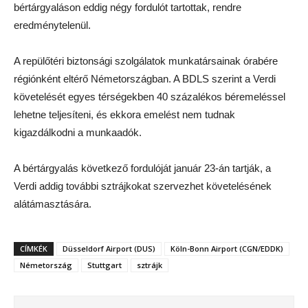
bértárgyaláson eddig négy fordulót tartottak, rendre
eredménytelenül.
A repülőtéri biztonsági szolgálatok munkatársainak órabére
régiónként eltérő Németországban. A BDLS szerint a Verdi
követelését egyes térségekben 40 százalékos béremeléssel
lehetne teljesíteni, és ekkora emelést nem tudnak
kigazdálkodni a munkaadók.
A bértárgyalás következő fordulóját január 23-án tartják, a
Verdi addig további sztrájkokat szervezhet követelésének
alátámasztására.
CÍMKÉK
Düsseldorf Airport (DUS)
Köln-Bonn Airport (CGN/EDDK)
Németország
Stuttgart
sztrájk