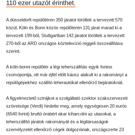
110 ezer utazót érinthet.
A düsseldorfi repülőtéren 350 járatot töröltek a tervezett 570
közül, Köln és Bonn közös repülőterén 131 járat marad ki a
tervezett 199-ből, Stuttgartban 142 járatot töröltek a tervezett
270-ből az ARD országos köztelevízió reggeli összeállítása
szerint.
A köln-bonni repülőtér a légi teherszállítás egyik fontos
csomópontja, ott már éjfél előtt káosz alakult ki a rakományt a
repülőgépekhez szállító teherautókat ellenőrző bejáratoknál.
A figyelmeztető sztrájkot a szolgáltató szektor szakszervezeti
szövetsége (Verdi) hirdette meg, amely egységesen 20 eurós
(6540 forint) bruttó órabért akar kiharcolni az utasokat, a
teherszállító járatok rakományát és a légitársaságok
személyzetét ellenőrző cégek dolgozóinak, országszerte 23