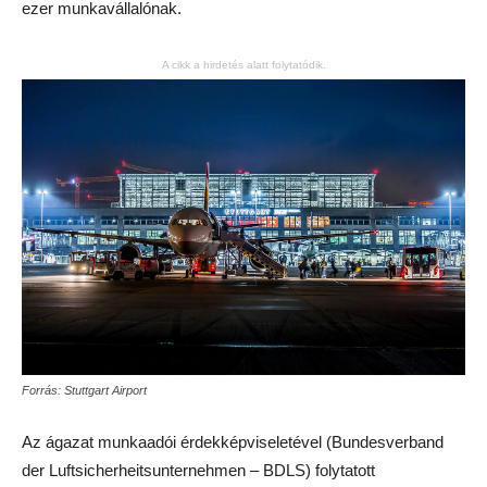
ezer munkavállalónak.
A cikk a hirdetés alatt folytatódik.
Forrás: Stuttgart Airport
Az ágazat munkaadói érdekképviseletével (Bundesverband
der Luftsicherheitsunternehmen – BDLS) folytatott