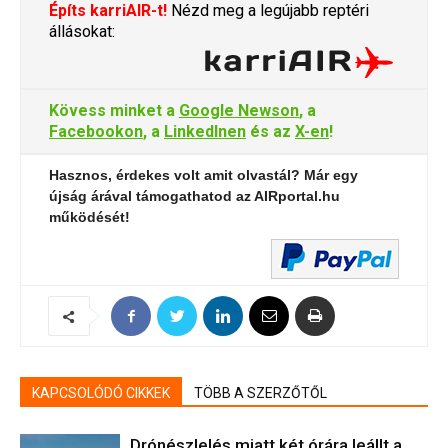
Építs karriAIR-t!
Nézd meg a legújabb reptéri
állásokat:
Kövess minket a
Google Newson
, a
Facebookon
, a
LinkedInen
és az
X-en
!
Hasznos, érdekes volt amit olvastál? Már egy
újság árával támogathatod az AIRportal.hu
működését!
KAPCSOLÓDÓ CIKKEK
TÖBB A SZERZŐTŐL
Drónészlelés miatt két órára leállt a