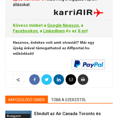
állásokat:
Kövess minket a
Google Newson
, a
Facebookon
, a
LinkedInen
és az
X-en
!
Hasznos, érdekes volt amit olvastál? Már egy
újság árával támogathatod az AIRportal.hu
működését!
KAPCSOLÓDÓ CIKKEK
TÖBB A SZERZŐTŐL
Elindult az Air Canada Toronto és
Budapesti