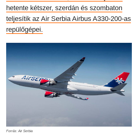
hetente kétszer, szerdán és szombaton
teljesítik az Air Serbia Airbus A330-200-as
repülőgépei.
Forrás: Air Serbia