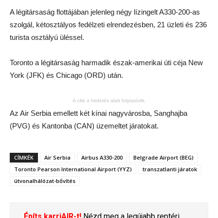
A légitársaság flottájában jelenleg négy lízingelt A330-200-as
szolgál, kétosztályos fedélzeti elrendezésben, 21 üzleti és 236
turista osztályú üléssel.
Toronto a légitársaság harmadik észak-amerikai úti céja New
York (JFK) és Chicago (ORD) után.
A cikk a hirdetés alatt folytatódik.
Az Air Serbia emellett két kínai nagyvárosba, Sanghajba
(PVG) és Kantonba (CAN) üzemeltet járatokat.
CÍMKÉK
Air Serbia
Airbus A330-200
Belgrade Airport (BEG)
Toronto Pearson International Airport (YYZ)
transzatlanti járatok
útvonalhálózat-bővítés
Építs karriAIR-t!
Nézd meg a legújabb reptéri