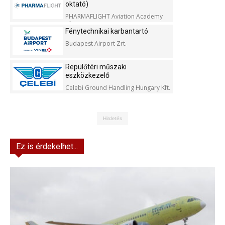
oktató)
PHARMAFLIGHT Aviation Academy
Kft.
Fénytechnikai karbantartó
Budapest Airport Zrt.
Repülőtéri műszaki
eszközkezelő
Celebi Ground Handling Hungary Kft.
Hirdetés
Ez is érdekelhet...