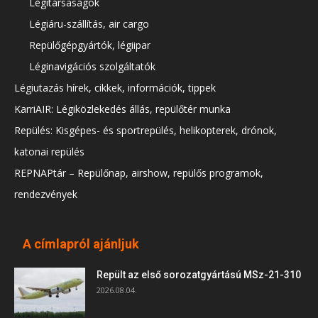
Légitársaságok
Légiáru-szállítás, air cargo
Repülőgépgyártók, légiipar
Léginavigációs szolgáltatók
Légiutazás hírek, cikkek, információk, tippek
KarriAIR: Légiközlekedés állás, repülőtér munka
Repülés: Kisgépes- és sportrepülés, helikopterek, drónok,
katonai repülés
REPNAPtár – Repülőnap, airshow, repülős programok,
rendezvények
A címlapról ajánljuk
Repült az első sorozatgyártású MSz-21-310
2026.08.04.