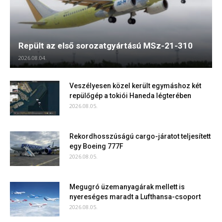
Repült az első sorozatgyártású MSz-21-310
2026.08.04.
Veszélyesen közel került egymáshoz két
repülőgép a tokiói Haneda légterében
2026.08.05.
Rekordhosszúságú cargo-járatot teljesített
egy Boeing 777F
2026.08.05.
Megugró üzemanyagárak mellett is
nyereséges maradt a Lufthansa-csoport
2026.08.05.