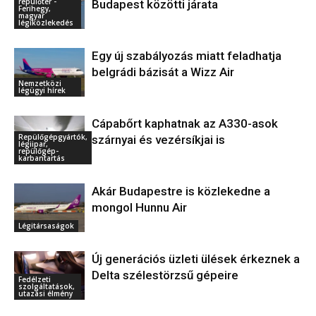
repülőtér -
Budapest közötti járata
Ferihegy,
magyar
légiközlekedés
Egy új szabályozás miatt feladhatja
belgrádi bázisát a Wizz Air
Nemzetközi
légügyi hírek
Cápabőrt kaphatnak az A330-asok
Repülőgépgyártók,
szárnyai és vezérsíkjai is
légiipar,
repülőgép-
karbantartás
Akár Budapestre is közlekedne a
mongol Hunnu Air
Légitársaságok
Új generációs üzleti ülések érkeznek a
Delta szélestörzsű gépeire
Fedélzeti
szolgáltatások,
utazási élmény