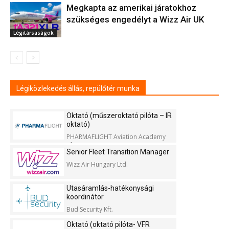
Megkapta az amerikai járatokhoz
szükséges engedélyt a Wizz Air UK
Légitársaságok
Légiközlekedés állás, repülőtér munka
Oktató (műszeroktató pilóta – IR
oktató)
PHARMAFLIGHT Aviation Academy
Kft.
Senior Fleet Transition Manager
Wizz Air Hungary Ltd.
Utasáramlás-hatékonysági
koordinátor
Bud Security Kft.
Oktató (oktató pilóta- VFR