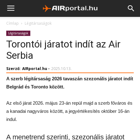
Címlap
Légitársaságok
Légitársaságok
Torontói járatot indít az Air
Serbia
Szerző:
AIRportal.hu
-
2025.10.13.
A szerb légitársaság 2026 tavaszán szezonális járatot indít
Belgrád és Toronto között.
Az első járat 2026. május 23-án repül majd a szerb főváros és
a kanadai nagyváros között, a jegyértékesítés október 16-án
indul.
A menetrend szerinti, szezonális járatot