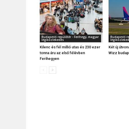
Budapesti repülőtér - Ferihegy, magyar
Budapesti re
légiközlekedés
légiközleke
Kilenc és fél millió utas és 230 ezer
Két új útvon
tonna áru az első félévben
Wizz budape
Ferihegyen