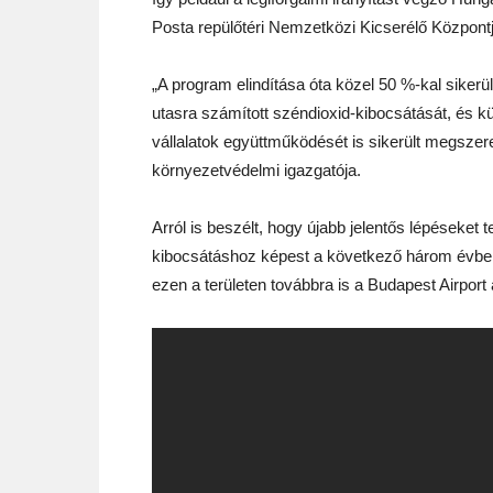
Posta repülőtéri Nemzetközi Kicserélő Központj
„A program elindítása óta közel 50 %-kal siker
utasra számított széndioxid-kibocsátását, és 
vállalatok együttműködését is sikerült megsze
környezetvédelmi igazgatója.
Arról is beszélt, hogy újabb jelentős lépéseke
kibocsátáshoz képest a következő három évben 
ezen a területen továbbra is a Budapest Airport 