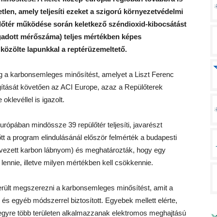
len, amely teljesíti ezeket a szigorú környezetvédelmi
lőtér működése során keletkező széndioxid-kibocsátást
ogadott mérőszáma) teljes mértékben képes
 közölte lapunkkal a reptérüzemeltető.
g a karbonsemleges minősítést, amelyet a Liszt Ferenc
ítását követően az ACI Europe, azaz a Repülőterek
levéllel is igazolt.
ópában mindössze 39 repülőtér teljesíti, javarészt
tt a program elindulásánál először felmérték a budapesti
evezett karbon lábnyom) és meghatározták, hogy egy
lennie, illetve milyen mértékben kell csökkennie.
erült megszerezni a karbonsemleges minősítést, amit a
és egyéb módszerrel biztosított. Egyebek mellett elérte,
gyre több területen alkalmazzanak elektromos meghajtású