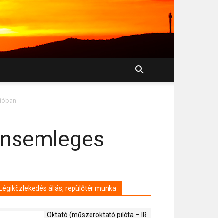
gióban
bonsemleges
Légiközlekedés állás, repülőtér munka
Oktató (műszeroktató pilóta – IR