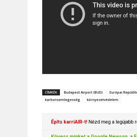
CÍMKÉK
Budapest Airport (BUD)
Európai Repülőt
karbonsemlegesség
környezetvédelem
Építs karriAIR-t!
Nézd meg a legújabb re
Kövess minket a
Google Newson
, a
F