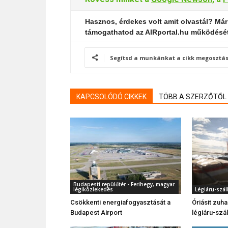
Hasznos, érdekes volt amit olvastál? Már
támogathatod az AIRportal.hu működésé
Segítsd a munkánkat a cikk megosztás
KAPCSOLÓDÓ CIKKEK
TÖBB A SZERZŐTŐL
Budapesti repülőtér - Ferihegy, magyar
légiközlekedés
Légiáru-száll
Csökkenti energiafogyasztását a
Óriásit zuh
Budapest Airport
légiáru-szál