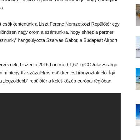
a.
ült csökkentenünk a Liszt Ferenc Nemzetközi Repülőtér egy
különösen nagy öröm a számunkra, hogy ehhez a partner
reznünk,” hangsúlyozta Szarvas Gábor, a Budapest Airport
t terveznek, hiszen a 2016-ban mért 1,67 kgCO
/utas+cargo
²
mintegy tíz százalékos csökkentést irányoztak elő. Így
a „legzöldebb” repülőtér a kelet-közép-európai régióban.