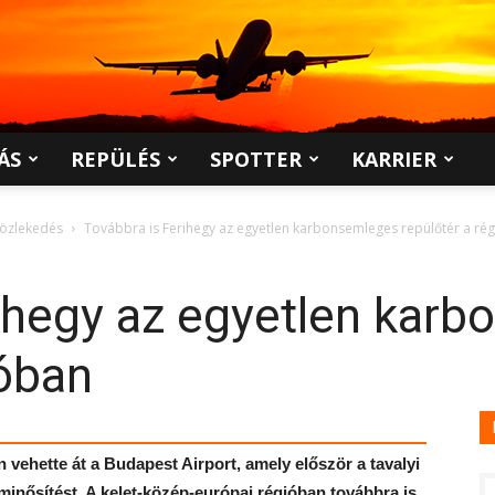
ÁS
REPÜLÉS
SPOTTER
KARRIER
közlekedés
Továbbra is Ferihegy az egyetlen karbonsemleges repülőtér a ré
rihegy az egyetlen kar
ióban
n vehette át a Budapest Airport, amely először a tavalyi
minősítést. A kelet-közép-európai régióban továbbra is