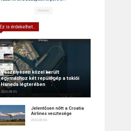
Hirdetés
Ez is érdekelhet...
Veszélyesen közel került
egymáshoz két repülőgép a tokiói
Haneda légterében
2026.08.05.
Jelentősen nőtt a Croatia
Airlines vesztesége
2026.08.04.