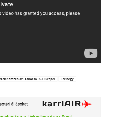
erek Nemzetközi Tanácsa (ACI Europe)
Ferihegy
ptéri állásokat:
acebookon
, a
LinkedInen
és az
X-en
!