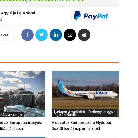
 egy újság árával
t!
ával!
Budapesti repülőtér - Ferihegy, magyar
ítás, air cargo
légiközlekedés
ant az Európába irányuló
Visszatér Budapestre a Flydubai,
lítás júliusban
ősztől ismét naponta repül