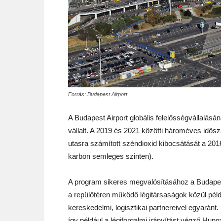
Forrás: Budapest Airport
A Budapest Airport globális felelősségvállalás
vállalt. A 2019 és 2021 közötti hároméves idősz
utasra számított széndioxid kibocsátását a 201
karbon semleges szinten).
A program sikeres megvalósításához a Budapes
a repülőtéren működő légitársaságok közül példá
kereskedelmi, logisztikai partnereivel egyaránt.
így például a légiforgalmi irányítást végző Hun