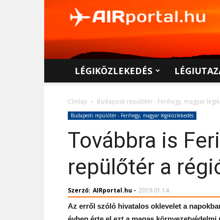
AIRportal.hu
LÉGIKÖZLEKEDÉS
LÉGIUTAZ
Címlap
Budapesti repülőtér - Ferihegy, magyar légi
Budapesti repülőtér - Ferihegy, magyar légiközlekedés
Továbbra is Fe
repülőtér a rég
Szerző:
AIRportal.hu
-
2019.01.14.
Az erről szóló hivatalos oklevelet a napokba
évben érte el ezt a magas környezetvédelmi 