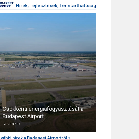
Hírek, fejlesztések, fenntarthatóság
Csökkenti energiafogyasztását a
Támogatja az
Budapest Airport
zajvédelmét a
2026.07.31.
2026.04.10.
vábbi hírek a Budapest Airportról »