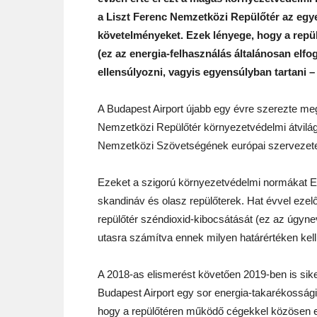
a Liszt Ferenc Nemzetközi Repülőtér az egyet
követelményeket. Ezek lényege, hogy a repü
(ez az energia-felhasználás általánosan elf
ellensúlyozni, vagyis egyensúlyban tartani –
A Budapest Airport újabb egy évre szerezte me
Nemzetközi Repülőtér környezetvédelmi átvilág
Nemzetközi Szövetségének európai szervezete ok
Ezeket a szigorú környezetvédelmi normákat Eur
skandináv és olasz repülőterek. Hat évvel ezelő
repülőtér széndioxid-kibocsátását (ez az úgyn
utasra számítva ennek milyen határértéken kell 
A 2018-as elismerést követően 2019-ben is sik
Budapest Airport egy sor energia-takarékossági 
hogy a repülőtéren működő cégekkel közösen e