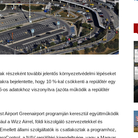
ának részeként további jelentős környezetvédelmi lépéseket
akra bejelentette, hogy 10 %-kal csökkenti a repülőtér egy
6-os adatokhoz viszonyítva (azóta működik a repülőtér
t Airport Greenairport programján keresztül együttműködik
ul a Wizz Airrel, földi kiszolgáló szervezetekkel és
 Emellett állami szolgáltatók is csatlakoztak a programhoz,
garoControl, a NAV repülőtéri kirendeltsége, vagy a Magyar