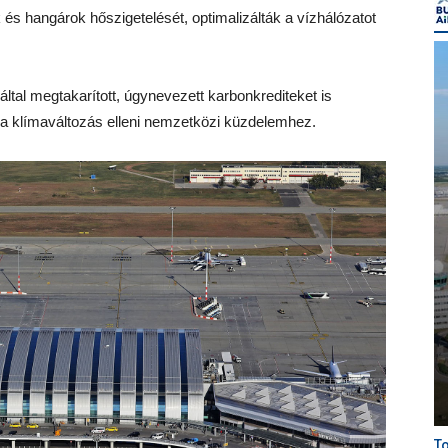
és hangárok hőszigetelését, optimalizálták a vízhálózatot
ltal megtakarított, úgynevezett karbonkrediteket is
a a klímaváltozás elleni nemzetközi küzdelemhez.
To