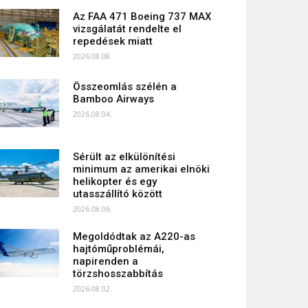
Az FAA 471 Boeing 737 MAX
vizsgálatát rendelte el
repedések miatt
2026.08.08.
Összeomlás szélén a
Bamboo Airways
2026.08.04.
Sérült az elkülönítési
minimum az amerikai elnöki
helikopter és egy
utasszállító között
2026.08.06.
Megoldódtak az A220-as
hajtóműproblémái,
napirenden a
törzshosszabbítás
2026.08.02.