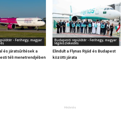
pülőtér - Ferihegy, magyar
Budapesti repülőtér - Ferihegy, magyar
dés
légiközlekedés
al és járatsűrítések a
Elindult a Flynas Rijád és Budapest
sti téli menetrendjében
közötti járata
Hirdetés