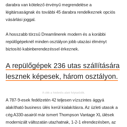
darabra van kötelező érvényű megrendelése a
légitársaságnak és további 45 darabra rendelkeznek opciós
vásárlási joggal.
A hosszabb törzsű Dreamlinerek modern és a korábbi
repülőgépeknél minden osztályon jobb utazási élményt
biztosító kabinberendezéssel érkeznek.
A repülőgépek 236 utas szállítására
lesznek képesek, három osztályon.
A cikk a hirdetés alatt folytatódik.
A 787-9-esek fedélzetén 42 teljesen vízszintes ággyá
alakítható business ülés kerül kialakításra. Az üzleti utasok a
cég A330-asairól már ismert Thompson Vantage XL ülések
modernizált változatán utazhatnak, 1-2-1 elrendezésben, az