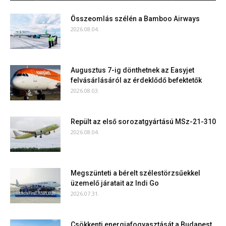
Összeomlás szélén a Bamboo Airways
2026.08.04.
Augusztus 7-ig dönthetnek az Easyjet
felvásárlásáról az érdeklődő befektetők
2026.08.03.
Repült az első sorozatgyártású MSz-21-310
2026.08.04.
Megszünteti a bérelt szélestörzsűekkel
üzemelő járatait az Indi Go
2026.07.31.
Csökkenti energiafogyasztását a Budapest