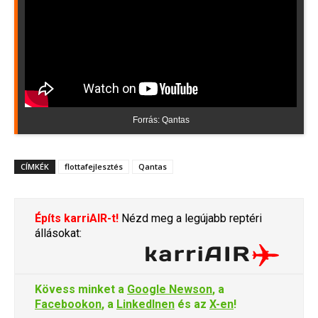
Forrás: Qantas
CÍMKÉK
flottafejlesztés
Qantas
Építs karriAIR-t!
Nézd meg a legújabb reptéri
állásokat:
Kövess minket a
Google Newson
, a
Facebookon
, a
LinkedInen
és az
X-en
!