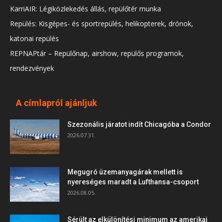
KarriAIR: Légiközlekedés állás, repülőtér munka
Repülés: Kisgépes- és sportrepülés, helikopterek, drónok,
katonai repülés
REPNAPtár – Repülőnap, airshow, repülős programok,
rendezvények
A címlapról ajánljuk
Szezonális járatot indít Chicagóba a Condor
2026.07.31.
Megugró üzemanyagárak mellett is
nyereséges maradt a Lufthansa-csoport
2026.08.05.
Sérült az elkülönítési minimum az amerikai