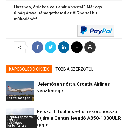
Hasznos, érdekes volt amit olvastál? Már egy
újság árával támogathatod az AIRportal.hu
működését!
KAPCSOLÓDÓ CIKKEK
TÖBB A SZERZŐTŐL
Jelentősen nőtt a Croatia Airlines
vesztesége
Légitársaságok
Felszállt Toulouse-ból rekordhosszú
Repülőgépgyártók,
útjára a Qantas leendő A350-1000ULR
légiipar,
repülőgép-
gépe
karbantartás