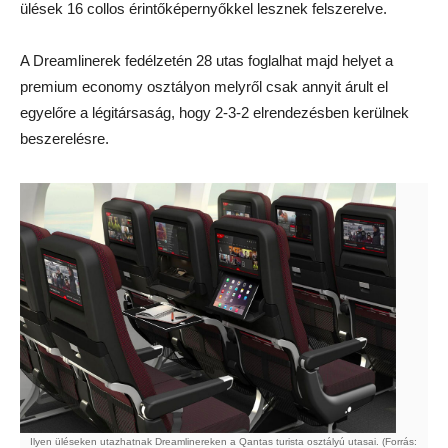
ülések 16 collos érintőképernyőkkel lesznek felszerelve.
A Dreamlinerek fedélzetén 28 utas foglalhat majd helyet a
premium economy osztályon melyről csak annyit árult el
egyelőre a légitársaság, hogy 2-3-2 elrendezésben kerülnek
beszerelésre.
Ilyen üléseken utazhatnak Dreamlinereken a Qantas turista osztályú utasai. (Forrás: