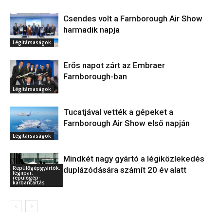
Csendes volt a Farnborough Air Show
harmadik napja
Légitársaságok
Erős napot zárt az Embraer
Farnborough-ban
Légitársaságok
Tucatjával vették a gépeket a
Farnborough Air Show első napján
Légitársaságok
Mindkét nagy gyártó a légiközlekedés
Repülőgépgyártók,
duplázódására számít 20 év alatt
légiipar,
repülőgép-
karbantartás