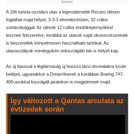
Qantas)
A 166 turista osztályú utas a legmodernebb Recaro ülésen
foglalhat majd helyet, 3-3-3 elrendezésben, 32 collos
sortávolsággal. Az ülések 12 collos érintőképernyőkkel
lesznek felszerelve, továbbá az utasok saját okoseszkozeinek
is beszereltek kényelmesen használható tartókat. Az
utasosztályok mindegyikén önkiszolgáló bár is helyet kap.
Az új típussal a légitársaság új hosszú távú útvonalakra kíván
belépni, ugyanakkor a Dreamlinerek a korábban Boeing 747-
400-asokkal kiszolgált járatokon is megjelennek majd.
Így változott a Qantas arculata az
évtizedek során