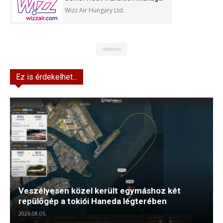
Wizz Air Hungary Ltd.
Hirdetés
Ez is érdekelhet...
Veszélyesen közel került egymáshoz két
repülőgép a tokiói Haneda légterében
2026.08.05.