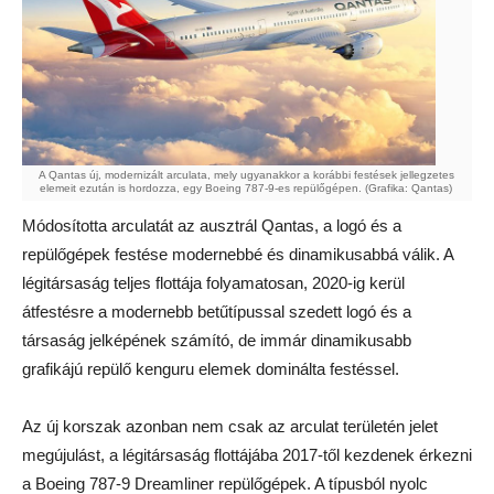
A Qantas új, modernizált arculata, mely ugyanakkor a korábbi festések jellegzetes
elemeit ezután is hordozza, egy Boeing 787-9-es repülőgépen. (Grafika: Qantas)
Módosította arculatát az ausztrál Qantas, a logó és a
repülőgépek festése modernebbé és dinamikusabbá válik. A
légitársaság teljes flottája folyamatosan, 2020-ig kerül
átfestésre a modernebb betűtípussal szedett logó és a
társaság jelképének számító, de immár dinamikusabb
grafikájú repülő kenguru elemek dominálta festéssel.
Az új korszak azonban nem csak az arculat területén jelet
megújulást, a légitársaság flottájába 2017-től kezdenek érkezni
a Boeing 787-9 Dreamliner repülőgépek. A típusból nyolc