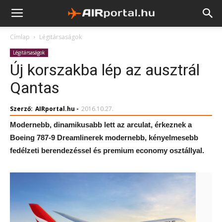
Címlap
Légitársaságok
Légitársaságok
Új korszakba lép az ausztrál
Qantas
Szerző:
AIRportal.hu
-
2016.10.27.
Modernebb, dinamikusabb lett az arculat, érkeznek a
Boeing 787-9 Dreamlinerek modernebb, kényelmesebb
fedélzeti berendezéssel és premium economy osztállyal.