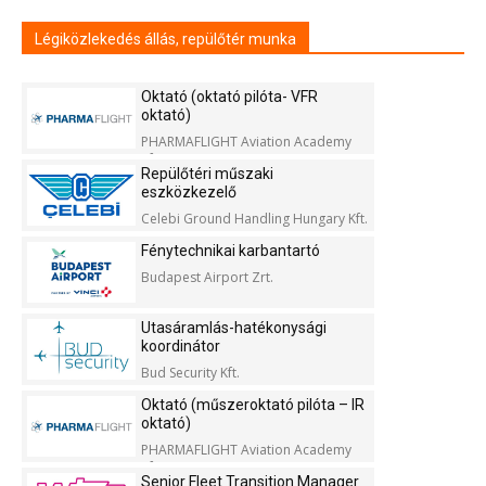
Légiközlekedés állás, repülőtér munka
Oktató (oktató pilóta- VFR
oktató)
PHARMAFLIGHT Aviation Academy
Kft.
Repülőtéri műszaki
eszközkezelő
Celebi Ground Handling Hungary Kft.
Fénytechnikai karbantartó
Budapest Airport Zrt.
Utasáramlás-hatékonysági
koordinátor
Bud Security Kft.
Oktató (műszeroktató pilóta – IR
oktató)
PHARMAFLIGHT Aviation Academy
Kft.
Senior Fleet Transition Manager