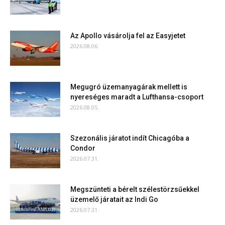
Az Apollo vásárolja fel az Easyjetet
2026.08.06.
Megugró üzemanyagárak mellett is
nyereséges maradt a Lufthansa-csoport
2026.08.05.
Szezonális járatot indít Chicagóba a
Condor
2026.07.31.
Megszünteti a bérelt szélestörzsűekkel
üzemelő járatait az Indi Go
2026.07.31.