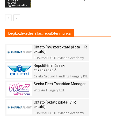
magyar
légiközlekedés
Légiközlekedés állás, repülőtér munka
Oktató (műszeroktató pilóta – IR
oktató)
PHARMAFLIGHT Aviation Academy
Kft.
Repülőtéri műszaki
eszközkezelő
Celebi Ground Handling Hungary Kft.
Senior Fleet Transition Manager
Wizz Air Hungary Ltd.
Oktató (oktató pilóta- VFR
oktató)
PHARMAFLIGHT Aviation Academy