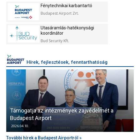
Kft.
Fénytechnikai karbantartó
Budapest Airport Zrt.
Utasáramlás-hatékonysági
koordinátor
Bud Security Kft.
Hírek, fejlesztések, fenntarthatóság
Támogatja az intézmények zajvédelmét a
V
Budapest Airport
2026.04.10.
További hírek a Budapest Airportról »