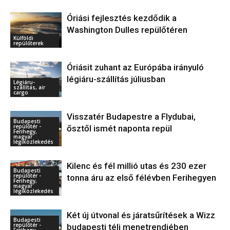
Óriási fejlesztés kezdődik a
Washington Dulles repülőtéren
Külföldi
repülőterek
Óriásit zuhant az Európába irányuló
légiáru-szállítás júliusban
Légiáru-
szállítás, air
cargo
Visszatér Budapestre a Flydubai,
Budapesti
repülőtér -
ősztől ismét naponta repül
Ferihegy,
magyar
légiközlekedés
Kilenc és fél millió utas és 230 ezer
Budapesti
repülőtér -
tonna áru az első félévben Ferihegyen
Ferihegy,
magyar
légiközlekedés
Két új útvonal és járatsűrítések a Wizz
Budapesti
repülőtér -
budapesti téli menetrendjében
Ferihegy,