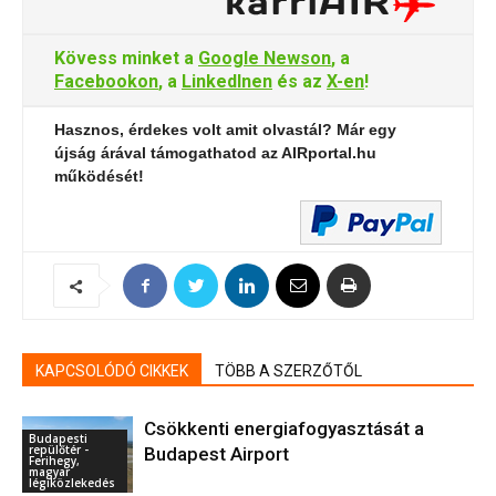
Kövess minket a
Google Newson
, a
Facebookon
, a
LinkedInen
és az
X-en
!
Hasznos, érdekes volt amit olvastál? Már egy
újság árával támogathatod az AIRportal.hu
működését!
KAPCSOLÓDÓ CIKKEK
TÖBB A SZERZŐTŐL
Csökkenti energiafogyasztását a
Budapesti
repülőtér -
Budapest Airport
Ferihegy,
magyar
légiközlekedés