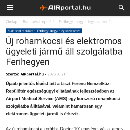
Címlap
Budapesti repülőtér - Ferihegy, magyar légiközlekedés
Budapesti repülőtér - Ferihegy, magyar légiközlekedés
Új rohamkocsi és elektromos
ügyeleti jármű áll szolgálatba
Ferihegyen
Szerző:
AIRportal.hu
-
2026.05.21.
Újabb jelentős lépést tett a Liszt Ferenc Nemzetközi
Repülőtér egészségügyi ellátásának fejlesztésében az
Airport Medical Service (AMS) egy korszerű rohamkocsi
szolgálatba állításával, valamint hamarosan egy
elektromos ügyeleti jármű is érkezik.
Az új rohamkocsi a korábbi „Doctor 10” egységet váltja, amely