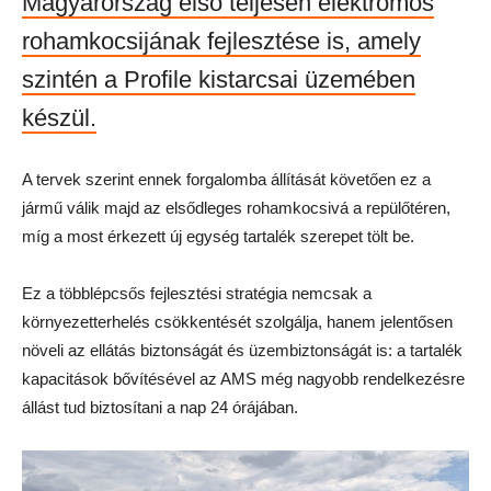
Magyarország első teljesen elektromos
rohamkocsijának fejlesztése is, amely
szintén a Profile kistarcsai üzemében
készül.
A tervek szerint ennek forgalomba állítását követően ez a
jármű válik majd az elsődleges rohamkocsivá a repülőtéren,
míg a most érkezett új egység tartalék szerepet tölt be.
Ez a többlépcsős fejlesztési stratégia nemcsak a
környezetterhelés csökkentését szolgálja, hanem jelentősen
növeli az ellátás biztonságát és üzembiztonságát is: a tartalék
kapacitások bővítésével az AMS még nagyobb rendelkezésre
állást tud biztosítani a nap 24 órájában.