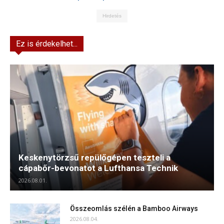
Hirdetés
Ez is érdekelhet...
Keskenytörzsű repülőgépen teszteli a
cápabőr-bevonatot a Lufthansa Technik
2026.08.01.
Összeomlás szélén a Bamboo Airways
2026.08.04.