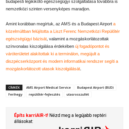
budapesti légikikötő egészségügyi szolgáltatása továbbra is
nemzetközi szinten versenyképes maradjon.
Amint korábban megírtuk, az AMS és a Budapest Airport
a
közelmúltban felújította a Liszt Ferenc Nemzetközi Repülőtér
egészségügyi bázisát
, valamint a mozgáskorlátozottak
színvonalas kiszolgálása érdekében
új fogadópontot és
váróterületet alakítottak ki a terminálon, megújult a
diszpécserközpont és modern informatikai rendszer segíti a
mozgáskorlátozott utasok kiszolgálását
.
CÍMKÉK
AMS Airport Medical Service
Budapest Airport (BUD)
Ferihegy
repülőtér-fejlesztés
utasrosszullét
Építs karriAIR-t!
Nézd meg a legújabb reptéri
állásokat: