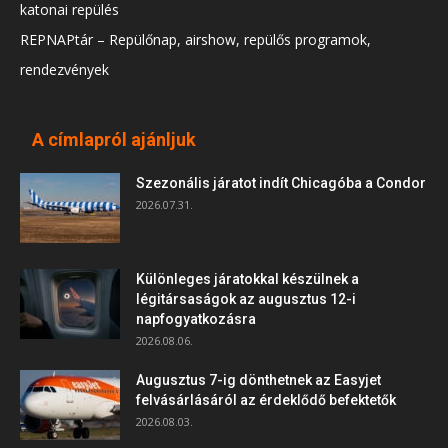
katonai repülés
REPNAPtár – Repülőnap, airshow, repülős programok,
rendezvények
A címlapról ajánljuk
Szezonális járatot indít Chicagóba a Condor
2026.07.31.
Különleges járatokkal készülnek a
légitársaságok az augusztus 12-i
napfogyatkozásra
2026.08.06.
Augusztus 7-ig dönthetnek az Easyjet
felvásárlásáról az érdeklődő befektetők
2026.08.03.