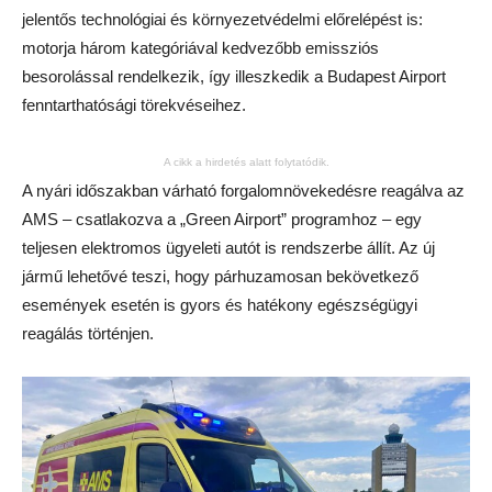
jelentős technológiai és környezetvédelmi előrelépést is:
motorja három kategóriával kedvezőbb emissziós
besorolással rendelkezik, így illeszkedik a Budapest Airport
fenntarthatósági törekvéseihez.
A cikk a hirdetés alatt folytatódik.
A nyári időszakban várható forgalomnövekedésre reagálva az
AMS – csatlakozva a „Green Airport” programhoz – egy
teljesen elektromos ügyeleti autót is rendszerbe állít. Az új
jármű lehetővé teszi, hogy párhuzamosan bekövetkező
események esetén is gyors és hatékony egészségügyi
reagálás történjen.