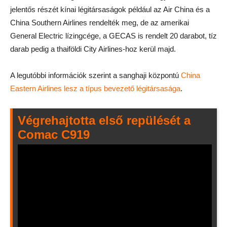
jelentős részét kínai légitársaságok például az Air China és a
China Southern Airlines rendelték meg, de az amerikai
General Electric lízingcége, a GECAS is rendelt 20 darabot, tíz
darab pedig a thaiföldi City Airlines-hoz kerül majd.
A legutóbbi információk szerint a sanghaji központú
China
Eastern Airlines lesz a típus bevezető légitársasága
.
Végrehajtotta első repülését a
Comac C919