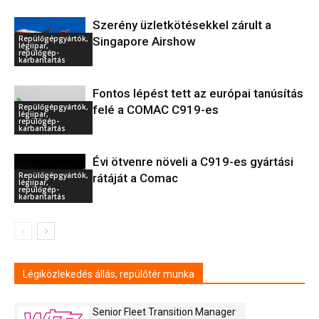
Szerény üzletkötésekkel zárult a
Repülőgépgyártók,
Singapore Airshow
légiipar,
repülőgép-
karbantartás
Fontos lépést tett az európai tanúsítás
Repülőgépgyártók,
felé a COMAC C919-es
légiipar,
repülőgép-
karbantartás
Évi ötvenre növeli a C919-es gyártási
Repülőgépgyártók,
rátáját a Comac
légiipar,
repülőgép-
karbantartás
Légiközlekedés állás, repülőtér munka
Senior Fleet Transition Manager