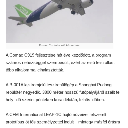
Forrás: Youtube élő közvetítés
A Comac C919 fejlesztése hét éve kezdődött, a program
számos nehézséggel szembesült, ezért az első felszállást
több alkalommal elhalasztották.
A B-001A lajstromjelű tesztrepülőgép a Shanghai Pudong
repülőtér negyedik, 3800 méter hosszú futópályájáról szállt fel
helyi idő szerint pénteken kora délután, felhős időben.
A CFM International LEAP-1C hajtóműveivel felszerelt
prototípus öt fős személyzettel indult – mintegy másfél órásra