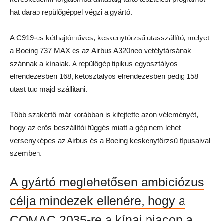
hat darab repülőgéppel végzi a gyártó.
A C919-es kéthajtóműves, keskenytörzsű utasszállító, melyet
a Boeing 737 MAX és az Airbus A320neo vetélytársának
szánnak a kínaiak. A repülőgép tipikus egyosztályos
elrendezésben 168, kétosztályos elrendezésben pedig 158
utast tud majd szállítani.
Több szakértő már korábban is kifejtette azon véleményét,
hogy az erős beszállítói függés miatt a gép nem lehet
versenyképes az Airbus és a Boeing keskenytörzsű típusaival
szemben.
A gyártó meglehetősen ambiciózus
célja mindezek ellenére, hogy a
COMAC 2035-re a kínai piacon a