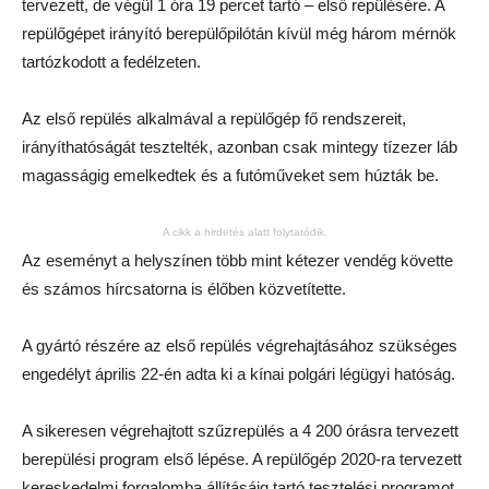
tervezett, de végül 1 óra 19 percet tartó – első repülésére. A
repülőgépet irányító berepülőpilótán kívül még három mérnök
tartózkodott a fedélzeten.
Az első repülés alkalmával a repülőgép fő rendszereit,
irányíthatóságát tesztelték, azonban csak mintegy tízezer láb
magasságig emelkedtek és a futóműveket sem húzták be.
A cikk a hirdetés alatt folytatódik.
Az eseményt a helyszínen több mint kétezer vendég követte
és számos hírcsatorna is élőben közvetítette.
A gyártó részére az első repülés végrehajtásához szükséges
engedélyt április 22-én adta ki a kínai polgári légügyi hatóság.
A sikeresen végrehajtott szűzrepülés a 4 200 órásra tervezett
berepülési program első lépése. A repülőgép 2020-ra tervezett
kereskedelmi forgalomba állításáig tartó tesztelési programot