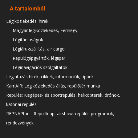
A tartalomból
Légiközlekedési hírek
Magyar légiközlekedés, Ferihegy
Légitársaságok
Légiáru-szállítás, air cargo
Repülőgépgyártók, légiipar
Léginavigációs szolgáltatók
Légiutazás hírek, cikkek, információk, tippek
KarriAIR: Légiközlekedés állás, repülőtér munka
Repülés: Kisgépes- és sportrepülés, helikopterek, drónok,
katonai repülés
REPNAPtár – Repülőnap, airshow, repülős programok,
rendezvények