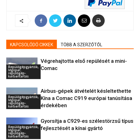
KAPCSOLÓDÓ CIKKEK
TÖBB A SZERZŐTŐL
Végrehajtotta első repülését a mini-
Repülőgépgyártók,
Comac
légiipar,
repülőgép-
karbantartás
Airbus-gépek átvételét késleltethette
Repülőgépgyártók,
Kína a Comac C919 európai tanúsítása
légiipar,
repülőgép-
érdekében
karbantartás
Gyorsítja a C929-es szélestörzsű típus
Repülőgépgyártók,
fejlesztését a kínai gyártó
légiipar,
repülőgép-
karbantartás