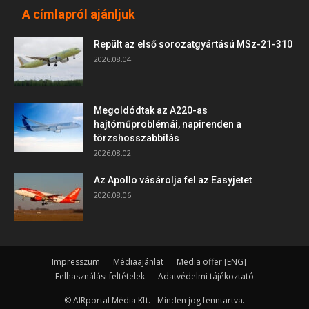
A címlapról ajánljuk
Repült az első sorozatgyártású MSz-21-310
2026.08.04.
Megoldódtak az A220-as
hajtóműproblémái, napirenden a
törzshosszabbítás
2026.08.02.
Az Apollo vásárolja fel az Easyjetet
2026.08.06.
Impresszum
Médiaajánlat
Media offer [ENG]
Felhasználási feltételek
Adatvédelmi tájékoztató
© AIRportal Média Kft. - Minden jog fenntartva.