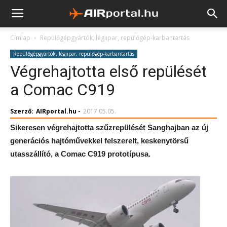
Címlap
Repülőgépgyártók, légiipar, repülőgép-karbantartás
Repülőgépgyártók, légiipar, repülőgép-karbantartás
Végrehajtotta első repülését
a Comac C919
Szerző:
AIRportal.hu
-
2017.05.05.
Sikeresen végrehajtotta szűzrepülését Sanghajban az új
generációs hajtóművekkel felszerelt, keskenytörsű
utasszállító, a Comac C919 prototípusa.