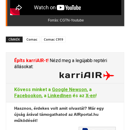
Forrás: CGTN-Youtube
CÍMKÉK
Comac
Comac C919
Építs karriAIR-t!
Nézd meg a legújabb reptéri
állásokat:
Kövess minket a
Google Newson
, a
Facebookon
, a
LinkedInen
és az
X-en
!
Hasznos, érdekes volt amit olvastál? Már egy
újság árával támogathatod az AIRportal.hu
működését!