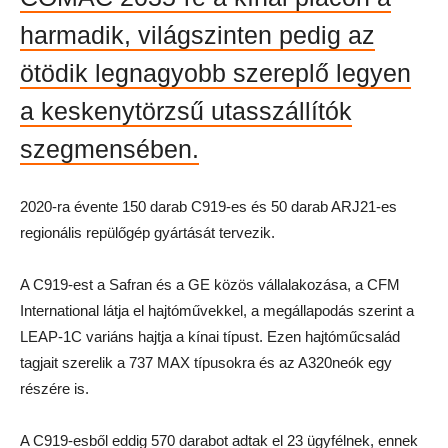
harmadik, világszinten pedig az
ötödik legnagyobb szereplő legyen
a keskenytörzsű utasszállítók
szegmensében.
2020-ra évente 150 darab C919-es és 50 darab ARJ21-es
regionális repülőgép gyártását tervezik.
A C919-est a Safran és a GE közös vállalakozása, a CFM
International látja el hajtóművekkel, a megállapodás szerint a
LEAP-1C variáns hajtja a kínai típust. Ezen hajtóműcsalád
tagjait szerelik a 737 MAX típusokra és az A320neók egy
részére is.
A C919-esből eddig 570 darabot adtak el 23 ügyfélnek, ennek