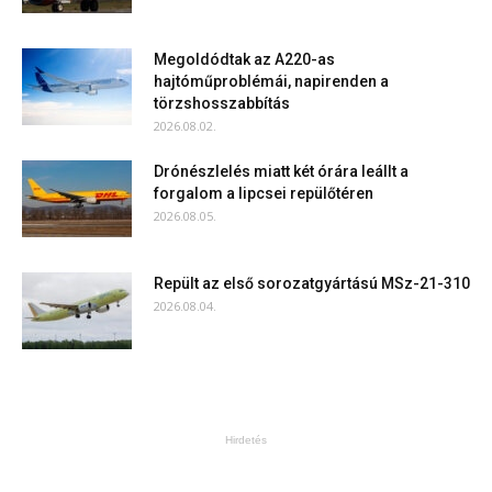
Megoldódtak az A220-as
hajtóműproblémái, napirenden a
törzshosszabbítás
2026.08.02.
Drónészlelés miatt két órára leállt a
forgalom a lipcsei repülőtéren
2026.08.05.
Repült az első sorozatgyártású MSz-21-310
2026.08.04.
Hirdetés