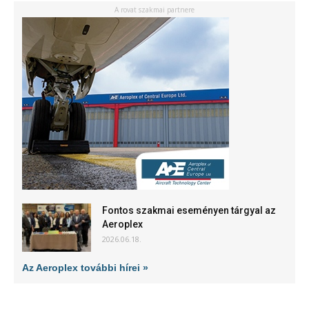
A rovat szakmai partnere
Fontos szakmai eseményen tárgyal az
Aeroplex
2026.06.18.
Az Aeroplex további hírei »