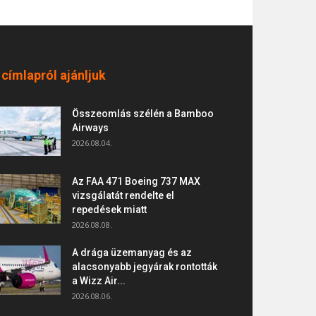
 címlapról ajánljuk
Összeomlás szélén a Bamboo
Airways
2026.08.04.
Az FAA 471 Boeing 737 MAX
vizsgálatát rendelte el
repedések miatt
2026.08.08.
A drága üzemanyag és az
alacsonyabb jegyárak rontották
a Wizz Air...
2026.08.06.