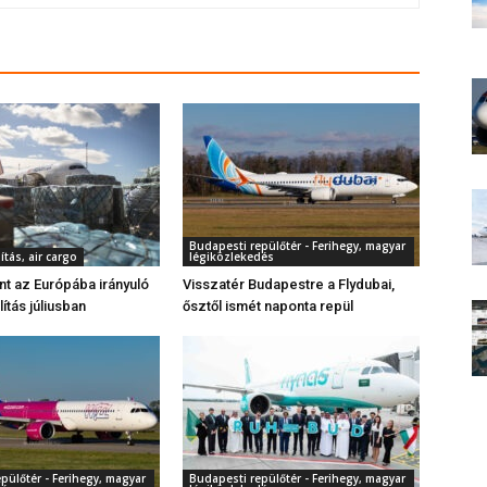
Budapesti repülőtér - Ferihegy, magyar
ítás, air cargo
légiközlekedés
ant az Európába irányuló
Visszatér Budapestre a Flydubai,
lítás júliusban
ősztől ismét naponta repül
pülőtér - Ferihegy, magyar
Budapesti repülőtér - Ferihegy, magyar