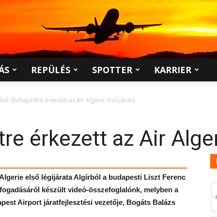
ÁS
REPÜLÉS
SPOTTER
KARRIER
deó: Budapestre érkezett az Air Algerie első járata
e érkezett az Air Alger
Algerie első légijárata Algírból a budapesti Liszt Ferenc
 fogadásáról készült videó-összefoglalónk, melyben a
pest Airport járatfejlesztési vezetője, Bogáts Balázs