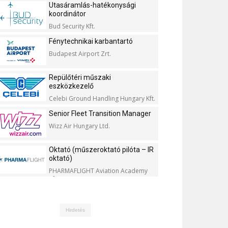
Utasáramlás-hatékonysági
koordinátor
Bud Security Kft.
Fénytechnikai karbantartó
Budapest Airport Zrt.
Repülőtéri műszaki
eszközkezelő
Celebi Ground Handling Hungary Kft.
Senior Fleet Transition Manager
Wizz Air Hungary Ltd.
Oktató (műszeroktató pilóta – IR
oktató)
PHARMAFLIGHT Aviation Academy
Kft.
Hirdetés