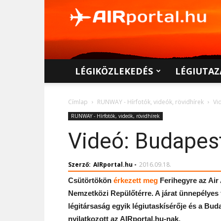
AIRportal.hu
LÉGIKÖZLEKEDÉS
LÉGIUTAZ
Címlap
RUNWAY - Hírfotók, videók, rövidhírek
Vi
RUNWAY - Hírfotók, videók, rövidhírek
Videó: Budapestr
Szerző:
AIRportal.hu
-
2016.09.18.
Csütörtökön
érkezett meg
Ferihegyre az Air 
Nemzetközi Repülőtérre. A járat ünnepélyes
légitársaság egyik légiutaskísérője és a Buda
nyilatkozott az AIRportal.hu-nak.