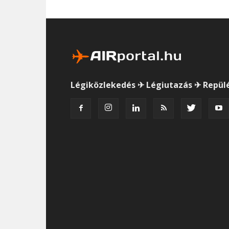
Légiközlekedés ✈ Légiutazás ✈ Repül