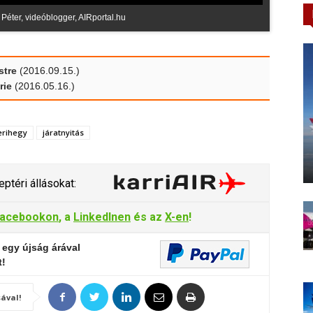
 Péter, videóblogger, AIRportal.hu
stre
(2016.09.15.)
rie
(2016.05.16.)
erihegy
járatnyitás
ptéri állásokat:
acebookon
, a
LinkedInen
és az
X-en
!
 egy újság árával
t!
ával!