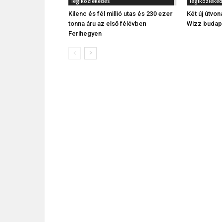
légiközlekedés
légiközleke
Kilenc és fél millió utas és 230 ezer
Két új útvon
tonna áru az első félévben
Wizz budape
Ferihegyen