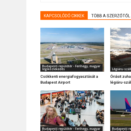
KAPCSOLÓDÓ CIKKEK
TÖBB A SZERZŐTŐL
Budapesti repülőtér - Ferihegy, magyar
légiközlekedés
Légiáru-száll
Csökkenti energiafogyasztását a
Óriásit zuh
Budapest Airport
légiáru-szál
Budapesti repülőtér - Ferihegy, magyar
Budapesti re