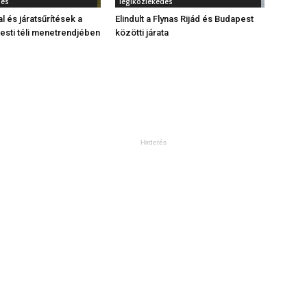
dés
légiközlekedés
al és járatsűrítések a
Elindult a Flynas Rijád és Budapest
sti téli menetrendjében
közötti járata
Hirdetés