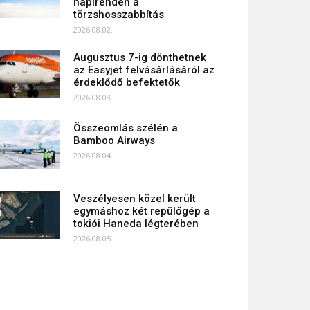
napirenden a
törzshosszabbítás
2026.08.02.
Augusztus 7-ig dönthetnek
az Easyjet felvásárlásáról az
érdeklődő befektetők
2026.08.03.
Összeomlás szélén a
Bamboo Airways
2026.08.04.
Veszélyesen közel került
egymáshoz két repülőgép a
tokiói Haneda légterében
2026.08.05.