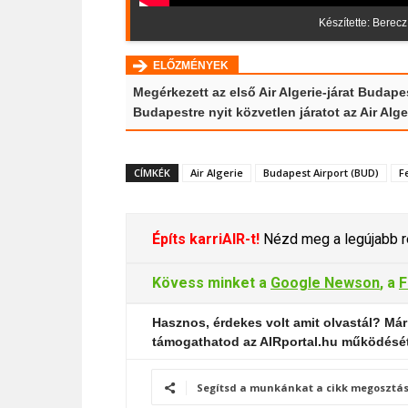
Készítette: Berecz
ELŐZMÉNYEK
Megérkezett az első Air Algerie-járat Budape
Budapestre nyit közvetlen járatot az Air Alge
CÍMKÉK
Air Algerie
Budapest Airport (BUD)
F
Építs karriAIR-t!
Nézd meg a legújabb re
Kövess minket a
Google Newson
, a
F
Hasznos, érdekes volt amit olvastál? Már
támogathatod az AIRportal.hu működésé
Segítsd a munkánkat a cikk megosztás