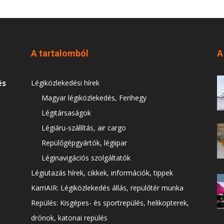
A tartalomból
A
és
Légiközlekedési hírek
Magyar légiközlekedés, Ferihegy
Légitársaságok
Légiáru-szállítás, air cargo
Repülőgépgyártók, légiipar
Léginavigációs szolgáltatók
Légiutazás hírek, cikkek, információk, tippek
KarriAIR: Légiközlekedés állás, repülőtér munka
Repülés: Kisgépes- és sportrepülés, helikopterek,
drónok, katonai repülés