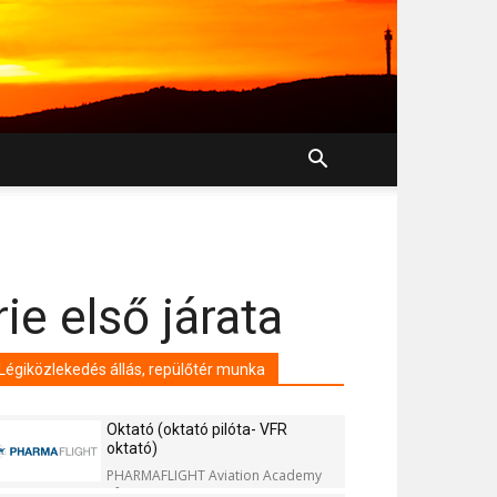
ie első járata
Légiközlekedés állás, repülőtér munka
Oktató (oktató pilóta- VFR
oktató)
PHARMAFLIGHT Aviation Academy
Kft.