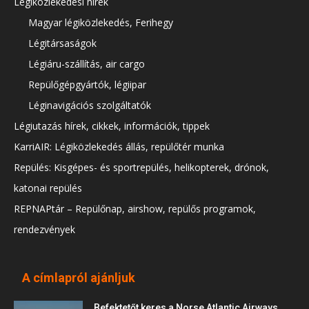
Légiközlekedési hírek
Magyar légiközlekedés, Ferihegy
Légitársaságok
Légiáru-szállítás, air cargo
Repülőgépgyártók, légiipar
Léginavigációs szolgáltatók
Légiutazás hírek, cikkek, információk, tippek
KarriAIR: Légiközlekedés állás, repülőtér munka
Repülés: Kisgépes- és sportrepülés, helikopterek, drónok,
katonai repülés
REPNAPtár – Repülőnap, airshow, repülős programok,
rendezvények
A címlapról ajánljuk
Befektetőt keres a Norse Atlantic Airways