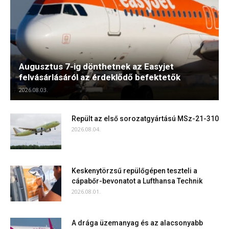
Augusztus 7-ig dönthetnek az Easyjet
felvásárlásáról az érdeklődő befektetők
2026.08.03.
Repült az első sorozatgyártású MSz-21-310
2026.08.04.
Keskenytörzsű repülőgépen teszteli a
cápabőr-bevonatot a Lufthansa Technik
2026.08.01.
A drága üzemanyag és az alacsonyabb