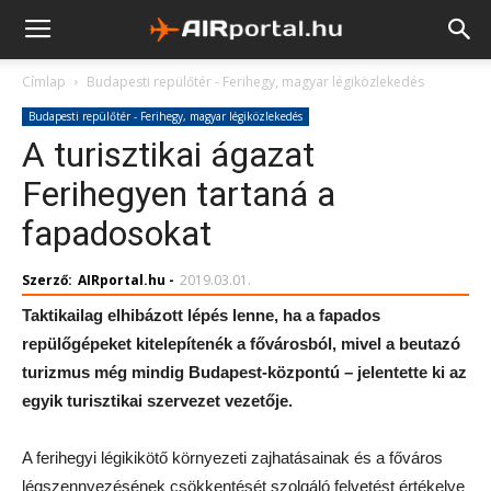
Címlap
Budapesti repülőtér - Ferihegy, magyar légiközlekedés
Budapesti repülőtér - Ferihegy, magyar légiközlekedés
A turisztikai ágazat
Ferihegyen tartaná a
fapadosokat
Szerző:
AIRportal.hu
-
2019.03.01.
Taktikailag elhibázott lépés lenne, ha a fapados
repülőgépeket kitelepítenék a fővárosból, mivel a beutazó
turizmus még mindig Budapest-központú – jelentette ki az
egyik turisztikai szervezet vezetője.
A ferihegyi légikikötő környezeti zajhatásainak és a főváros
légszennyezésének csökkentését szolgáló felvetést értékelve