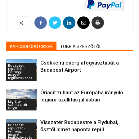
KAPCSOLÓDÓ CIKKEK
TÖBB A SZERZŐTŐL
Csökkenti energiafogyasztását a
Budapesti
repülőtér -
Budapest Airport
Ferihegy,
magyar
légiközlekedés
Óriásit zuhant az Európába irányuló
légiáru-szállítás júliusban
Légiáru-
szállítás, air
cargo
Visszatér Budapestre a Flydubai,
Budapesti
repülőtér -
ősztől ismét naponta repül
Ferihegy,
magyar
légiközlekedés