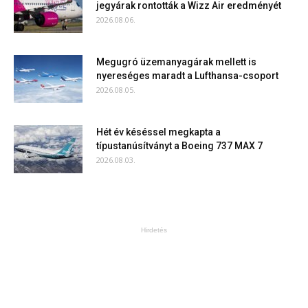
jegyárak rontották a Wizz Air eredményét
2026.08.06.
Megugró üzemanyagárak mellett is
nyereséges maradt a Lufthansa-csoport
2026.08.05.
Hét év késéssel megkapta a
típustanúsítványt a Boeing 737 MAX 7
2026.08.03.
Hirdetés