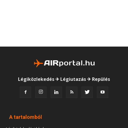
Légiközlekedés ✈ Légiutazás ✈ Repülés
A tartalomból