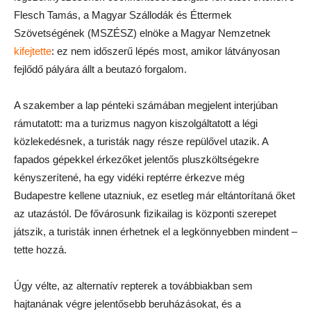
Flesch Tamás, a Magyar Szállodák és Éttermek
Szövetségének (MSZÉSZ) elnöke a Magyar Nemzetnek
kifejtette
: ez nem időszerű lépés most, amikor látványosan
fejlődő pályára állt a beutazó forgalom.
A szakember a lap pénteki számában megjelent interjúban
rámutatott: ma a turizmus nagyon kiszolgáltatott a légi
közlekedésnek, a turisták nagy része repülővel utazik. A
fapados gépekkel érkezőket jelentős pluszköltségekre
kényszerítené, ha egy vidéki reptérre érkezve még
Budapestre kellene utazniuk, ez esetleg már eltántorítaná őket
az utazástól. De fővárosunk fizikailag is központi szerepet
játszik, a turisták innen érhetnek el a legkönnyebben mindent –
tette hozzá.
Úgy vélte, az alternatív repterek a továbbiakban sem
hajtanának végre jelentősebb beruházásokat, és a