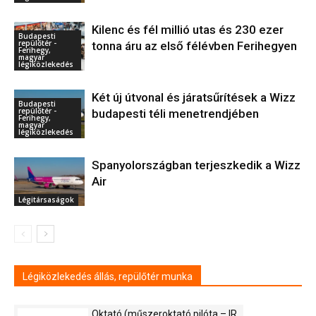
Kilenc és fél millió utas és 230 ezer
Budapesti
repülőtér -
tonna áru az első félévben Ferihegyen
Ferihegy,
magyar
légiközlekedés
Két új útvonal és járatsűrítések a Wizz
Budapesti
repülőtér -
budapesti téli menetrendjében
Ferihegy,
magyar
légiközlekedés
Spanyolországban terjeszkedik a Wizz
Air
Légitársaságok
Légiközlekedés állás, repülőtér munka
Oktató (műszeroktató pilóta – IR