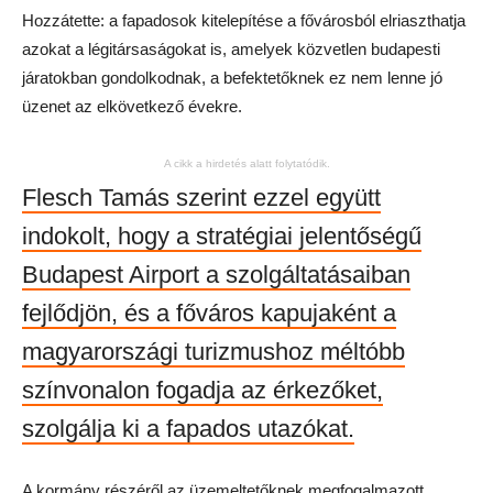
Hozzátette: a fapadosok kitelepítése a fővárosból elriaszthatja
azokat a légitársaságokat is, amelyek közvetlen budapesti
járatokban gondolkodnak, a befektetőknek ez nem lenne jó
üzenet az elkövetkező évekre.
A cikk a hirdetés alatt folytatódik.
Flesch Tamás szerint ezzel együtt
indokolt, hogy a stratégiai jelentőségű
Budapest Airport a szolgáltatásaiban
fejlődjön, és a főváros kapujaként a
magyarországi turizmushoz méltóbb
színvonalon fogadja az érkezőket,
szolgálja ki a fapados utazókat.
A kormány részéről az üzemeltetőknek megfogalmazott