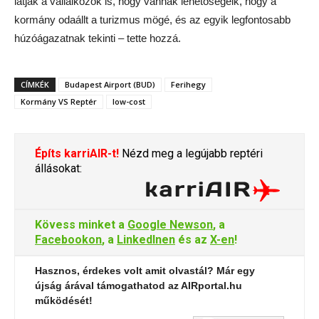
látják a vállalkozók is, hogy vannak lehetőségeik, hogy a
kormány odaállt a turizmus mögé, és az egyik legfontosabb
húzóágazatnak tekinti – tette hozzá.
CÍMKÉK
Budapest Airport (BUD)
Ferihegy
Kormány VS Reptér
low-cost
Építs karriAIR-t!
Nézd meg a legújabb reptéri
állásokat:
Kövess minket a
Google Newson
, a
Facebookon
, a
LinkedInen
és az
X-en
!
Hasznos, érdekes volt amit olvastál? Már egy
újság árával támogathatod az AIRportal.hu
működését!