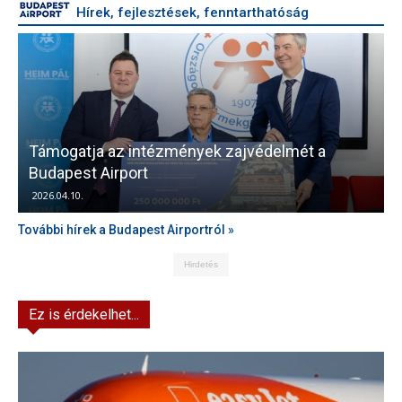
Hírek, fejlesztések, fenntarthatóság
Támogatja az intézmények zajvédelmét a
V
Budapest Airport
2026.04.10.
További hírek a Budapest Airportról »
Hirdetés
Ez is érdekelhet...