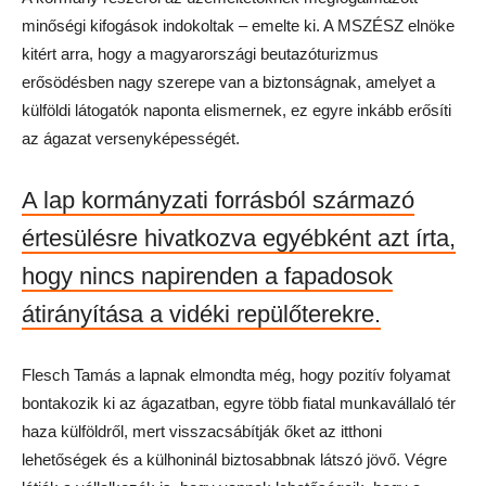
minőségi kifogások indokoltak – emelte ki. A MSZÉSZ elnöke
kitért arra, hogy a magyarországi beutazóturizmus
erősödésben nagy szerepe van a biztonságnak, amelyet a
külföldi látogatók naponta elismernek, ez egyre inkább erősíti
az ágazat versenyképességét.
A lap kormányzati forrásból származó
értesülésre hivatkozva egyébként azt írta,
hogy nincs napirenden a fapadosok
átirányítása a vidéki repülőterekre.
Flesch Tamás a lapnak elmondta még, hogy pozitív folyamat
bontakozik ki az ágazatban, egyre több fiatal munkavállaló tér
haza külföldről, mert visszacsábítják őket az itthoni
lehetőségek és a külhoninál biztosabbnak látszó jövő. Végre